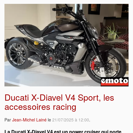
Ducati X-Diavel V4 Sport, les
accessoires racing
Par
Jean-Michel Lainé
le
21/07/2025 à 12:00
.
La Ducati X-Diavel V4 est un power cruiser qui porte