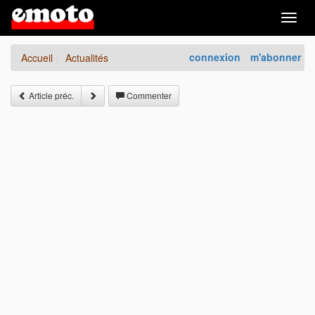
Togg
navig
connexion
m'abonner
Accueil
Actualités
Article préc.
Commenter