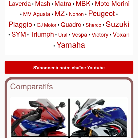
MBK
Matra
Moto Morini
Laverda
Mash
•
•
•
•
Peugeot
MZ
MV Agusta
•
•
•
Norton
•
•
Suzuki
Piaggio
Quadro
•
QJ Motor
•
•
Sherco
•
SYM
Triumph
Voxan
Vespa
Victory
•
•
•
Ural
•
•
•
Yamaha
•
Comparatifs