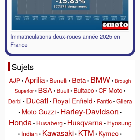
Immatriculations deux-roues année 2025 en
France
Sujets
BMW
Aprilia
Beta
AJP
Benelli
•
•
•
•
•
Brough
BSA
Bultaco
CF Moto
Buell
Superior
•
•
•
•
•
Ducati
Royal Enfield
Gilera
Derbi
Fantic
•
•
•
•
Harley-Davidson
Moto Guzzi
•
•
•
Honda
Husqvarna
Hyosung
Husaberg
•
•
•
Kawasaki
KTM
Kymco
Indian
•
•
•
•
•