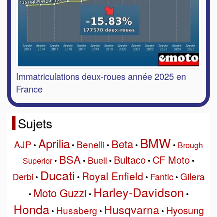
Immatriculations deux-roues année 2025 en
France
Sujets
BMW
Aprilia
Beta
AJP
Benelli
•
•
•
•
•
Brough
BSA
Bultaco
CF Moto
Buell
Superior
•
•
•
•
•
Ducati
Royal Enfield
Gilera
Derbi
Fantic
•
•
•
•
Harley-Davidson
Moto Guzzi
•
•
•
Honda
Husqvarna
Hyosung
Husaberg
•
•
•