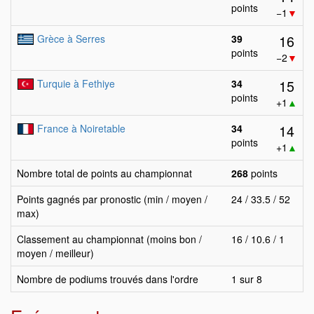
points
−1
▼
16
Grèce à Serres
39
points
−2
▼
15
Turquie à Fethiye
34
points
+1
▲
14
France à Noiretable
34
points
+1
▲
Nombre total de points au championnat
268
points
Points gagnés par pronostic (min / moyen /
24 / 33.5 / 52
max)
Classement au championnat (moins bon /
16 / 10.6 / 1
moyen / meilleur)
Nombre de podiums trouvés dans l'ordre
1 sur 8