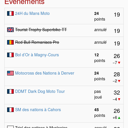
Evénements
19
24H du Mans Moto
24
points
19
Tourist Trophy Superbike TT
annulé
19
Red Bull Romaniacs Pro
annulé
26
Bol d’Or à Magny-Cours
12
points
−7
▼
28
Motocross des Nations à Denver
24
points
−2
▼
32
DDMT Dark Dog Moto Tour
pas
joué
−4
▼
26
SM des nations à Cahors
45
points
+6
▲
Trial des nations à Myslenice
annulé