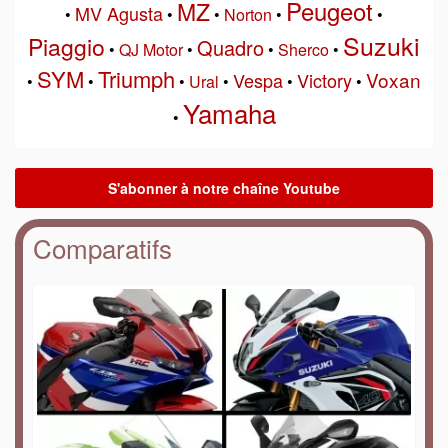
Peugeot
MZ
MV Agusta
•
•
•
Norton
•
•
Suzuki
Piaggio
Quadro
•
QJ Motor
•
•
Sherco
•
SYM
Triumph
Voxan
Vespa
Victory
•
•
•
Ural
•
•
•
Yamaha
•
Comparatifs