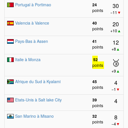
30
Portugal à Portimao
24
points
−11
▼
20
Valencia à Valence
40
points
+10
▲
12
Pays-Bas à Assen
41
points
+8
▲
Italie à Monza
52
🥉
points
+9
▲
4
Afrique du Sud à Kyalami
45
points
−1
▼
4
Etats-Unis à Salt lake City
39
points
8
San Marino à Misano
32
points
−4
▼