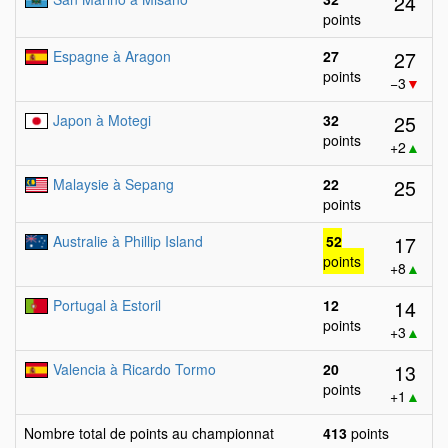
24
points
27
Espagne à Aragon
27
points
−3
▼
25
Japon à Motegi
32
points
+2
▲
25
Malaysie à Sepang
22
points
17
Australie à Phillip Island
52
points
+8
▲
14
Portugal à Estoril
12
points
+3
▲
13
Valencia à Ricardo Tormo
20
points
+1
▲
Nombre total de points au championnat
413
points