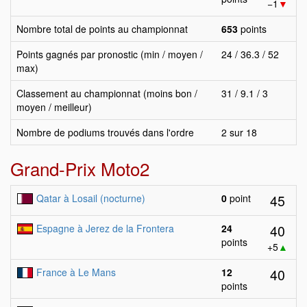
−1
▼
Nombre total de points au championnat
653
points
Points gagnés par pronostic (min / moyen /
24 / 36.3 / 52
max)
Classement au championnat (moins bon /
31 / 9.1 / 3
moyen / meilleur)
Nombre de podiums trouvés dans l'ordre
2 sur 18
Grand-Prix Moto2
45
Qatar à Losail (nocturne)
0
point
40
Espagne à Jerez de la Frontera
24
points
+5
▲
40
France à Le Mans
12
points