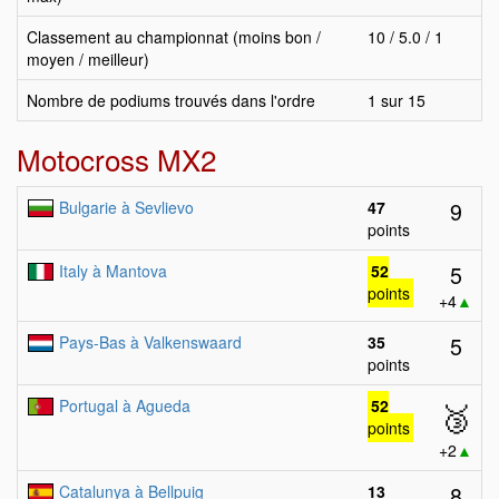
Classement au championnat (moins bon /
10 / 5.0 / 1
moyen / meilleur)
Nombre de podiums trouvés dans l'ordre
1 sur 15
Motocross MX2
9
Bulgarie à Sevlievo
47
points
5
Italy à Mantova
52
points
+4
▲
5
Pays-Bas à Valkenswaard
35
points
Portugal à Agueda
52
🥉
points
+2
▲
8
Catalunya à Bellpuig
13