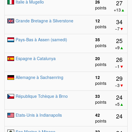
27
Italie à Mugello
26
points
+13
▲
34
Grande Bretagne à Silverstone
12
points
−7
▼
25
Pays-Bas à Assen (samedi)
35
points
+9
▲
26
Espagne à Catalunya
20
points
−1
▼
29
Allemagne à Sachsenring
12
points
−3
▼
24
République Tchèque à Brno
33
points
+5
▲
24
Etats-Unis à Indianapolis
42
points
San Marino à Misano
32