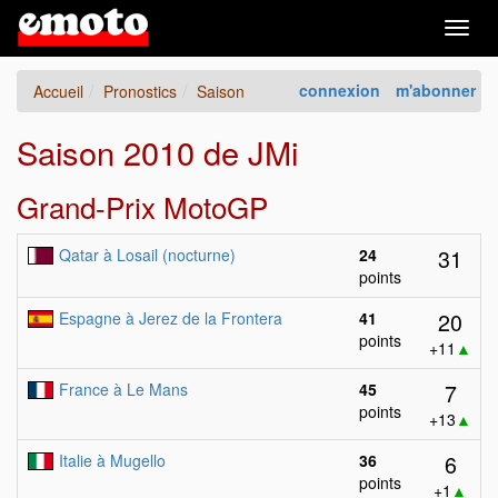
Togg
navig
connexion
m'abonner
Accueil
Pronostics
Saison
Saison 2010 de JMi
Grand-Prix MotoGP
31
Qatar à Losail (nocturne)
24
points
20
Espagne à Jerez de la Frontera
41
points
+11
▲
7
France à Le Mans
45
points
+13
▲
6
Italie à Mugello
36
points
+1
▲