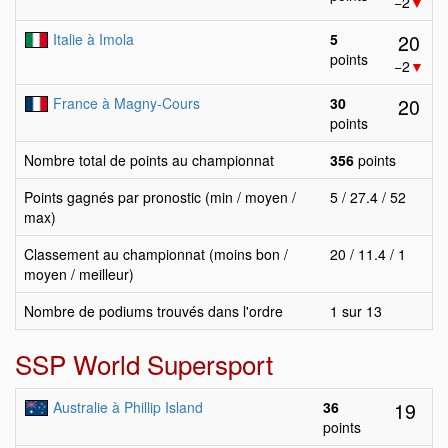
−2
▼
20
Italie à Imola
5
points
−2
▼
20
France à Magny-Cours
30
points
Nombre total de points au championnat
356
points
Points gagnés par pronostic (min / moyen /
5 / 27.4 / 52
max)
Classement au championnat (moins bon /
20 / 11.4 / 1
moyen / meilleur)
Nombre de podiums trouvés dans l'ordre
1 sur 13
SSP World Supersport
19
Australie à Phillip Island
36
points