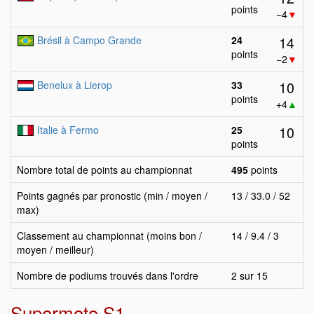
points
−4
▼
14
Brésil à Campo Grande
24
points
−2
▼
10
Benelux à Lierop
33
points
+4
▲
10
Italie à Fermo
25
points
Nombre total de points au championnat
495
points
Points gagnés par pronostic (min / moyen /
13 / 33.0 / 52
max)
Classement au championnat (moins bon /
14 / 9.4 / 3
moyen / meilleur)
Nombre de podiums trouvés dans l'ordre
2 sur 15
Supermoto S1