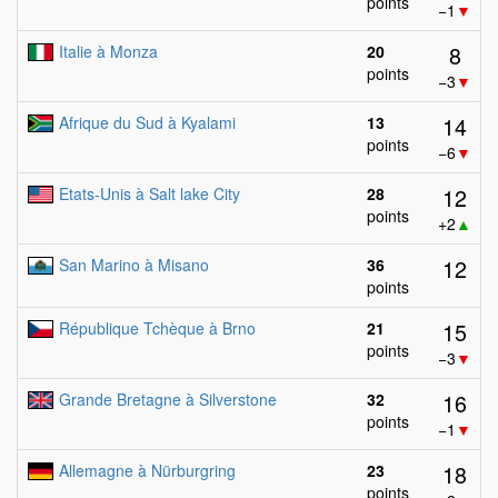
points
−1
▼
8
Italie à Monza
20
points
−3
▼
14
Afrique du Sud à Kyalami
13
points
−6
▼
12
Etats-Unis à Salt lake City
28
points
+2
▲
12
San Marino à Misano
36
points
15
République Tchèque à Brno
21
points
−3
▼
16
Grande Bretagne à Silverstone
32
points
−1
▼
18
Allemagne à Nürburgring
23
points