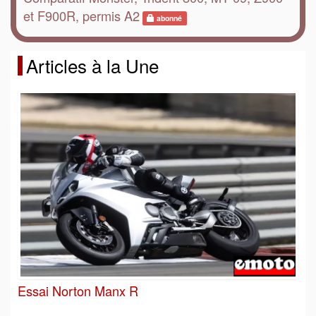
et F900R, permis A2
abonné
Articles à la Une
Essai Norton Manx R