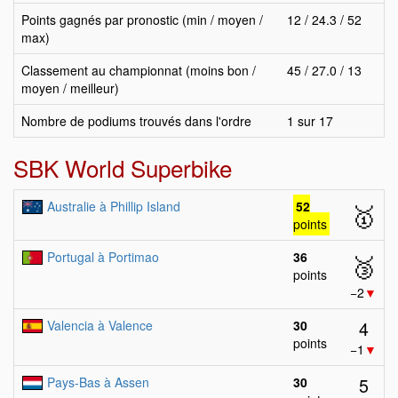
Points gagnés par pronostic (min / moyen /
12 / 24.3 / 52
max)
Classement au championnat (moins bon /
45 / 27.0 / 13
moyen / meilleur)
Nombre de podiums trouvés dans l'ordre
1 sur 17
SBK World Superbike
Australie à Phillip Island
52
🥇
points
Portugal à Portimao
36
🥉
points
−2
▼
4
Valencia à Valence
30
points
−1
▼
5
Pays-Bas à Assen
30