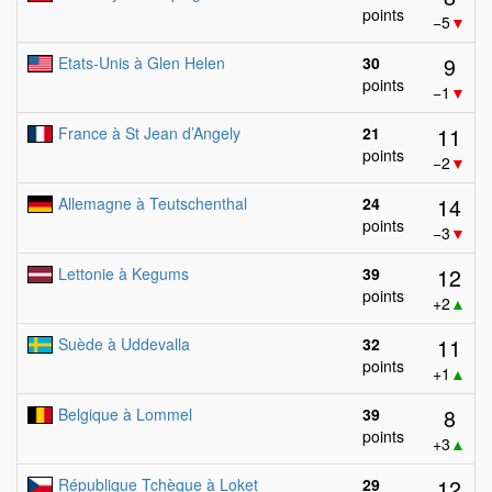
points
−5
▼
9
Etats-Unis à Glen Helen
30
points
−1
▼
11
France à St Jean d’Angely
21
points
−2
▼
14
Allemagne à Teutschenthal
24
points
−3
▼
12
Lettonie à Kegums
39
points
+2
▲
11
Suède à Uddevalla
32
points
+1
▲
8
Belgique à Lommel
39
points
+3
▲
12
République Tchèque à Loket
29