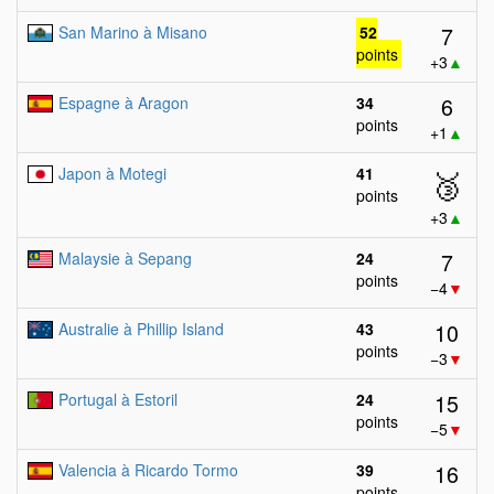
7
San Marino à Misano
52
points
+3
▲
6
Espagne à Aragon
34
points
+1
▲
Japon à Motegi
41
🥉
points
+3
▲
7
Malaysie à Sepang
24
points
−4
▼
10
Australie à Phillip Island
43
points
−3
▼
15
Portugal à Estoril
24
points
−5
▼
16
Valencia à Ricardo Tormo
39
points