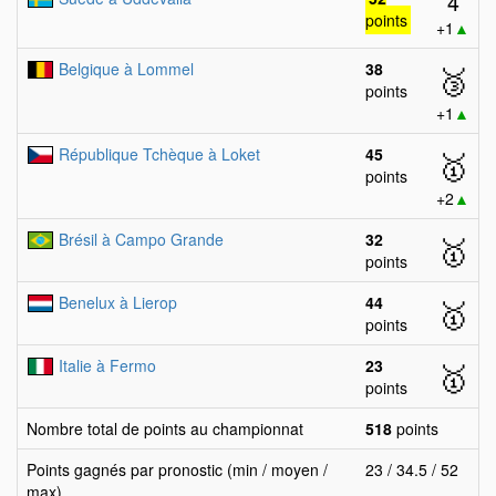
4
points
+1
▲
Belgique à Lommel
38
🥉
points
+1
▲
République Tchèque à Loket
45
🥇
points
+2
▲
Brésil à Campo Grande
32
🥇
points
Benelux à Lierop
44
🥇
points
Italie à Fermo
23
🥇
points
Nombre total de points au championnat
518
points
Points gagnés par pronostic (min / moyen /
23 / 34.5 / 52
max)