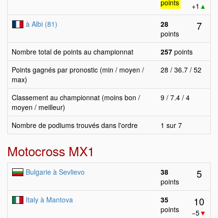
points
+1
▲
7
à Albi (81)
28
points
Nombre total de points au championnat
257
points
Points gagnés par pronostic (min / moyen /
28 / 36.7 / 52
max)
Classement au championnat (moins bon /
9 / 7.4 / 4
moyen / meilleur)
Nombre de podiums trouvés dans l'ordre
1 sur 7
Motocross MX1
5
Bulgarie à Sevlievo
38
points
10
Italy à Mantova
35
points
−5
▼