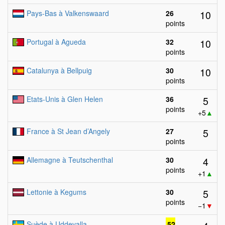
10
Pays-Bas à Valkenswaard
26
points
10
Portugal à Agueda
32
points
10
Catalunya à Bellpuig
30
points
5
Etats-Unis à Glen Helen
36
points
+5
▲
5
France à St Jean d’Angely
27
points
4
Allemagne à Teutschenthal
30
points
+1
▲
5
Lettonie à Kegums
30
points
−1
▼
Suède à Uddevalla
52