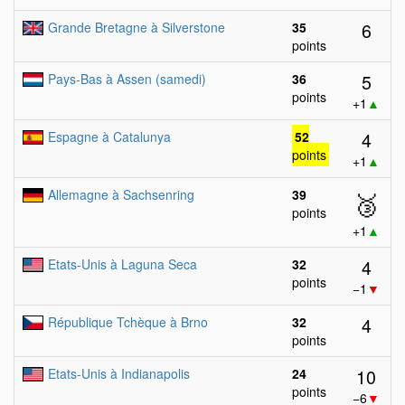
6
Grande Bretagne à Silverstone
35
points
5
Pays-Bas à Assen (samedi)
36
points
+1
▲
4
Espagne à Catalunya
52
points
+1
▲
Allemagne à Sachsenring
39
🥉
points
+1
▲
4
Etats-Unis à Laguna Seca
32
points
−1
▼
4
République Tchèque à Brno
32
points
10
Etats-Unis à Indianapolis
24
points
−6
▼