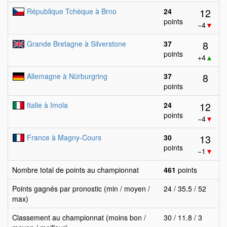
12
République Tchèque à Brno
24
points
−4
▼
8
Grande Bretagne à Silverstone
37
points
+4
▲
8
Allemagne à Nürburgring
37
points
12
Italie à Imola
24
points
−4
▼
13
France à Magny-Cours
30
points
−1
▼
Nombre total de points au championnat
461
points
Points gagnés par pronostic (min / moyen /
24 / 35.5 / 52
max)
Classement au championnat (moins bon /
30 / 11.8 / 3