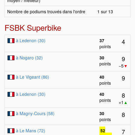
moyen / meilleur)
Nombre de podiums trouvés dans l'ordre
1 sur 13
FSBK Superbike
4
à Ledenon (30)
37
points
9
à Nogaro (32)
30
points
−5
▼
9
à Le Vigeant (86)
40
points
8
à Ledenon (30)
40
points
+1
▲
8
à Magny-Cours (58)
30
points
7
à Le Mans (72)
52