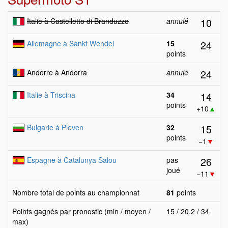
10
Italie à Castelletto di Branduzzo
annulé
24
Allemagne à Sankt Wendel
15
points
24
Andorre à Andorra
annulé
14
Italie à Triscina
34
points
+10
▲
15
Bulgarie à Pleven
32
points
−1
▼
26
Espagne à Catalunya Salou
pas
joué
−11
▼
Nombre total de points au championnat
81
points
Points gagnés par pronostic (min / moyen /
15 / 20.2 / 34
max)