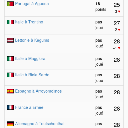
25
Portugal à Agueda
18
points
−3
▼
27
Italie à Trentino
pas
joué
−2
▼
28
Lettonie à Kegums
pas
joué
−1
▼
28
Italie à Maggiora
pas
joué
28
Italie à Riola Sardo
pas
joué
28
Espagne à Arroyomolinos
pas
joué
28
France à Ernée
pas
joué
28
Allemagne à Teutschenthal
pas