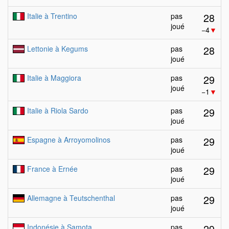
28
Italie à Trentino
pas
joué
−4
▼
28
Lettonie à Kegums
pas
joué
29
Italie à Maggiora
pas
joué
−1
▼
29
Italie à Riola Sardo
pas
joué
29
Espagne à Arroyomolinos
pas
joué
29
France à Ernée
pas
joué
29
Allemagne à Teutschenthal
pas
joué
29
Indonésie à Samota
pas