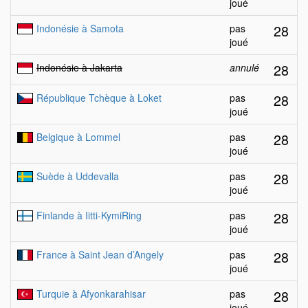
joué
28
Indonésie à Samota
pas
joué
28
Indonésie à Jakarta
annulé
28
République Tchèque à Loket
pas
joué
28
Belgique à Lommel
pas
joué
28
Suède à Uddevalla
pas
joué
28
Finlande à Iitti-KymiRing
pas
joué
28
France à Saint Jean d’Angely
pas
joué
28
Turquie à Afyonkarahisar
pas
joué