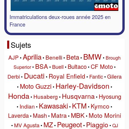
Immatriculations deux-roues année 2025 en
France
Sujets
BMW
Aprilia
Beta
AJP
Benelli
•
•
•
•
•
Brough
BSA
Bultaco
CF Moto
Buell
Superior
•
•
•
•
•
Ducati
Royal Enfield
Gilera
Derbi
Fantic
•
•
•
•
Harley-Davidson
Moto Guzzi
•
•
•
Honda
Husqvarna
Hyosung
Husaberg
•
•
•
Kawasaki
KTM
Kymco
Indian
•
•
•
•
•
MBK
Matra
Moto Morini
Laverda
Mash
•
•
•
•
Peugeot
MZ
Piaggio
MV Agusta
•
•
•
•
•
QJ