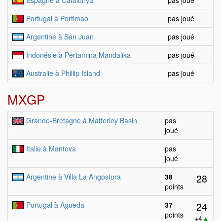
Espagne à Catalunya
pas joué
Portugal à Portimao
pas joué
Argentine à San Juan
pas joué
Indonésie à Pertamina Mandalika
pas joué
Australie à Phillip Island
pas joué
MXGP
Grande-Bretagne à Matterley Basin
pas
joué
Italie à Mantova
pas
joué
28
Argentine à Villa La Angostura
38
points
24
Portugal à Agueda
37
points
+4
▲