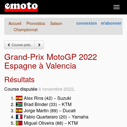
Togg
navig
connexion
m'abonner
Accueil
Pronostics
Saison
Championnat
Course préc.
Grand-Prix MotoGP 2022
Espagne à Valencia
Résultats
Course disputée
6 novembre 2022
.
Alex Rins (42) − Suzuki
Brad Binder (33) − KTM
Jorge Martin (89) − Ducati
Fabio Quartararo (20) − Yamaha
Miguel Oliveira (88) − KTM