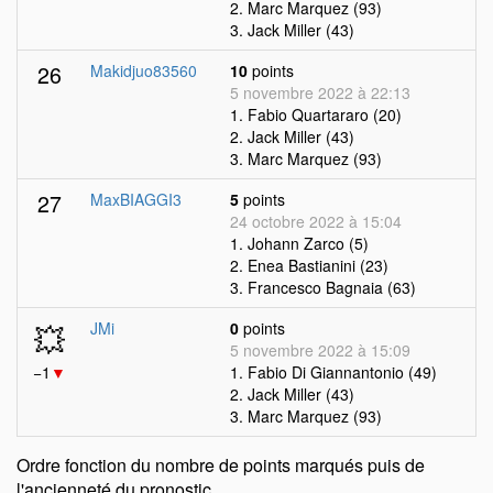
2. Marc Marquez (93)
3. Jack Miller (43)
26
Makidjuo83560
10
points
5 novembre 2022 à 22:13
1. Fabio Quartararo (20)
2. Jack Miller (43)
3. Marc Marquez (93)
27
MaxBIAGGI3
5
points
24 octobre 2022 à 15:04
1. Johann Zarco (5)
2. Enea Bastianini (23)
3. Francesco Bagnaia (63)
💥
JMi
0
points
5 novembre 2022 à 15:09
−1
▼
1. Fabio Di Giannantonio (49)
2. Jack Miller (43)
3. Marc Marquez (93)
Ordre fonction du nombre de points marqués puis de
l'ancienneté du pronostic.