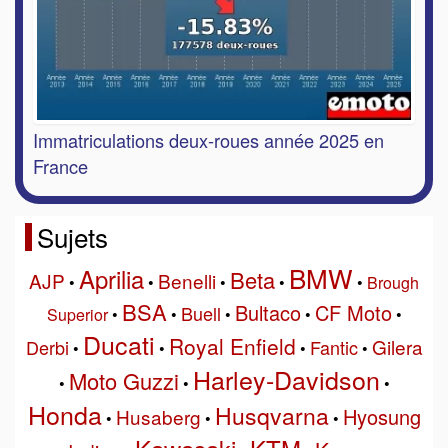
Immatriculations deux-roues année 2025 en
France
Sujets
BMW
Aprilia
Beta
AJP
Benelli
•
•
•
•
•
Brough
BSA
Bultaco
CF Moto
Buell
Superior
•
•
•
•
•
Ducati
Royal Enfield
Gilera
Derbi
Fantic
•
•
•
•
Harley-Davidson
Moto Guzzi
•
•
•
Honda
Husqvarna
Hyosung
Husaberg
•
•
•