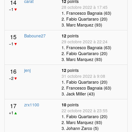
14
carat
12
points
28 octobre 2022 à 17:45
−1
▼
1. Francesco Bagnaia (63)
2. Fabio Quartararo (20)
3. Marc Marquez (93)
15
Baboune27
12
points
29 octobre 2022 à 22:24
−1
▼
1. Francesco Bagnaia (63)
2. Fabio Quartararo (20)
3. Marc Marquez (93)
16
jenj
12
points
31 octobre 2022 à 9:08
−2
▼
1. Fabio Quartararo (20)
2. Francesco Bagnaia (63)
3. Jack Miller (43)
17
zrx1100
10
points
22 octobre 2022 à 23:55
+1
▲
1. Fabio Quartararo (20)
2. Marc Marquez (93)
3. Johann Zarco (5)