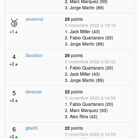
2. Marc Marquez (93)
3. Jorge Martin (89)
🥉
cevennol
25
points
5 novembre 2022 à 18:16
+1
▲
1. Jack Miller (43)
2. Fabio Quartararo (20)
3. Jorge Martin (89)
4
Stockton
25
points
5 novembre 2022 à 20:42
+2
▲
1. Fabio Quartararo (20)
2. Jack Miller (43)
3. Jorge Martin (89)
5
danicost
22
points
5 novembre 2022 à 14:54
+2
▲
1. Fabio Quartararo (20)
2. Marc Marquez (93)
3. Alex Rins (42)
6
gbe05
22
points
5 novembre 2022 à 14:59
+2
▲