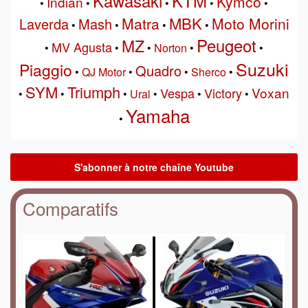
Kawasaki
KTM
Kymco
Indian
•
•
•
•
•
MBK
Matra
Moto Morini
Laverda
Mash
•
•
•
•
Peugeot
MZ
MV Agusta
•
•
•
Norton
•
•
Suzuki
Piaggio
Quadro
•
QJ Motor
•
•
Sherco
•
SYM
Triumph
Voxan
Vespa
Victory
•
•
•
Ural
•
•
•
Yamaha
•
Comparatifs