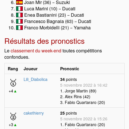
Joan Mir (36) − Suzuki
Luca Marini (10) − Ducati
Enea Bastianini (23) − Ducati
Francesco Bagnaia (63) − Ducati
Franco Morbidelli (21) − Yamaha
Résultats des pronostics
Le
classement du week-end
toutes compétitions
confondues.
Rang
Joueur
Pronostic
🥇
Lili_Diabolica
34
points
5 novembre 2022 à 16:42
+4
▲
1. Jorge Martin (89)
2. Alex Rins (42)
3. Fabio Quartararo (20)
🥈
cakethierry
25
points
5 novembre 2022 à 15:26
+3
▲
1. Fabio Quartararo (20)