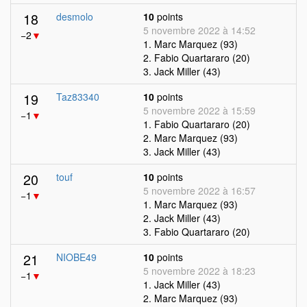
18
desmolo
10
points
5 novembre 2022 à 14:52
−2
▼
1. Marc Marquez (93)
2. Fabio Quartararo (20)
3. Jack Miller (43)
19
Taz83340
10
points
5 novembre 2022 à 15:59
−1
▼
1. Fabio Quartararo (20)
2. Marc Marquez (93)
3. Jack Miller (43)
20
touf
10
points
5 novembre 2022 à 16:57
−1
▼
1. Marc Marquez (93)
2. Jack Miller (43)
3. Fabio Quartararo (20)
21
NIOBE49
10
points
5 novembre 2022 à 18:23
−1
▼
1. Jack Miller (43)
2. Marc Marquez (93)