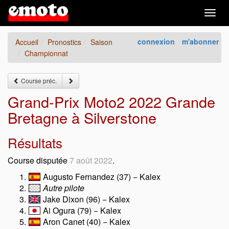
Togg
navig
connexion
m'abonner
Accueil
Pronostics
Saison
Championnat
Course préc.
Grand-Prix Moto2 2022 Grande
Bretagne à Silverstone
Résultats
Course disputée
7 août 2022
.
Augusto Fernandez (37) − Kalex
Autre pilote
Jake Dixon (96) − Kalex
Ai Ogura (79) − Kalex
Aron Canet (40) − Kalex