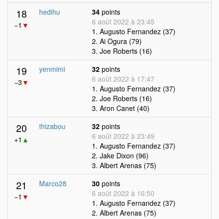
18
hedihu
34
points
6 août 2022 à 23:45
−1
▼
1. Augusto Fernandez (37)
2. Ai Ogura (79)
3. Joe Roberts (16)
19
yenmimi
32
points
6 août 2022 à 17:47
−3
▼
1. Augusto Fernandez (37)
2. Joe Roberts (16)
3. Aron Canet (40)
20
thizabou
32
points
6 août 2022 à 23:49
+1
▲
1. Augusto Fernandez (37)
2. Jake Dixon (96)
3. Albert Arenas (75)
21
Marco28
30
points
6 août 2022 à 16:50
−1
▼
1. Augusto Fernandez (37)
2. Albert Arenas (75)