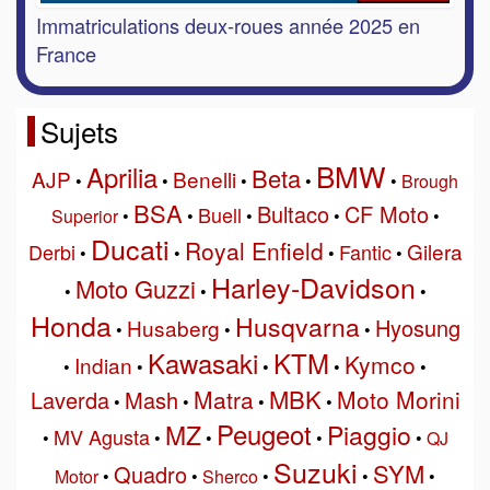
Immatriculations deux-roues année 2025 en
France
Sujets
BMW
Aprilia
Beta
AJP
Benelli
•
•
•
•
•
Brough
BSA
Bultaco
CF Moto
Buell
Superior
•
•
•
•
•
Ducati
Royal Enfield
Gilera
Derbi
Fantic
•
•
•
•
Harley-Davidson
Moto Guzzi
•
•
•
Honda
Husqvarna
Hyosung
Husaberg
•
•
•
Kawasaki
KTM
Kymco
Indian
•
•
•
•
•
MBK
Matra
Moto Morini
Laverda
Mash
•
•
•
•
Peugeot
MZ
Piaggio
MV Agusta
•
•
•
•
•
QJ
Suzuki
SYM
Quadro
Motor
•
•
Sherco
•
•
•