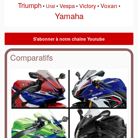
Triumph
Voxan
Vespa
Victory
•
Ural
•
•
•
•
Yamaha
Comparatifs