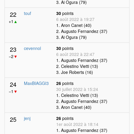
3. Ai Ogura (79)
22
touf
30
points
6 août 2022 à 19:27
+1
▲
1. Aron Canet (40)
2. Augusto Fernandez (37)
3. Ai Ogura (79)
23
cevennol
30
points
6 août 2022 à 22:47
−2
▼
1. Augusto Fernandez (37)
2. Celestino Vietti (13)
3. Joe Roberts (16)
24
MaxBIAGGI3
26
points
30 juillet 2022 à 15:24
−1
▼
1. Celestino Vietti (13)
2. Augusto Fernandez (37)
3. Aron Canet (40)
25
jenj
26
points
1er août 2022 à 18:14
1. Augusto Fernandez (37)