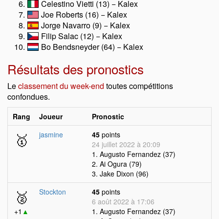
Celestino Vietti (13) − Kalex
Joe Roberts (16) − Kalex
Jorge Navarro (9) − Kalex
Filip Salac (12) − Kalex
Bo Bendsneyder (64) − Kalex
Résultats des pronostics
Le
classement du week-end
toutes compétitions
confondues.
Rang
Joueur
Pronostic
🥇
jasmine
45
points
24 juillet 2022 à 20:09
1. Augusto Fernandez (37)
2. Ai Ogura (79)
3. Jake Dixon (96)
🥈
Stockton
45
points
6 août 2022 à 17:06
+1
▲
1. Augusto Fernandez (37)