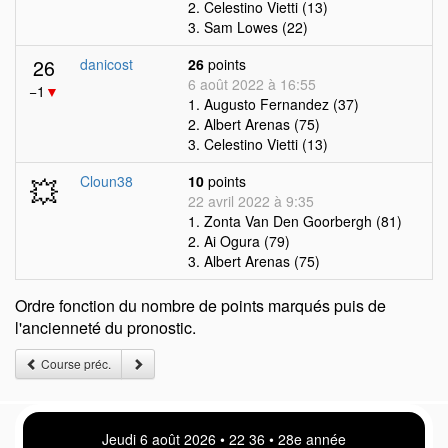
2. Celestino Vietti (13)
3. Sam Lowes (22)
26
danicost
26
points
6 août 2022 à 16:55
−1
▼
1. Augusto Fernandez (37)
2. Albert Arenas (75)
3. Celestino Vietti (13)
💥
Cloun38
10
points
22 avril 2022 à 9:35
1. Zonta Van Den Goorbergh (81)
2. Ai Ogura (79)
3. Albert Arenas (75)
Ordre fonction du nombre de points marqués puis de
l'ancienneté du pronostic.
Course préc.
Jeudi 6 août 2026 • 22:36 • 28e année