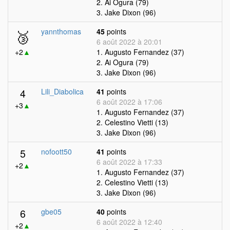
2. Ai Ogura (79)
3. Jake Dixon (96)
🥉
yannthomas
45
points
6 août 2022 à 20:01
+2
▲
1. Augusto Fernandez (37)
2. Ai Ogura (79)
3. Jake Dixon (96)
4
Lili_Diabolica
41
points
6 août 2022 à 17:06
+3
▲
1. Augusto Fernandez (37)
2. Celestino Vietti (13)
3. Jake Dixon (96)
5
nofoott50
41
points
6 août 2022 à 17:33
+2
▲
1. Augusto Fernandez (37)
2. Celestino Vietti (13)
3. Jake Dixon (96)
6
gbe05
40
points
6 août 2022 à 12:40
+2
▲