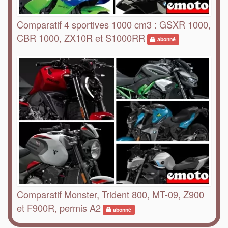
Comparatif 4 sportives 1000 cm3 : GSXR 1000,
CBR 1000, ZX10R et S1000RR
abonné
Comparatif Monster, Trident 800, MT-09, Z900
et F900R, permis A2
abonné