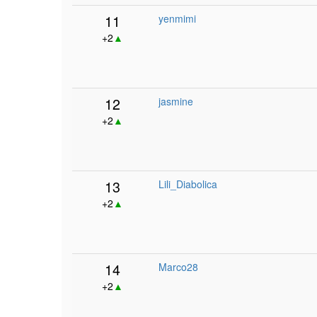
11
yenmimi
+2
▲
12
jasmine
+2
▲
13
Lili_Diabolica
+2
▲
14
Marco28
+2
▲