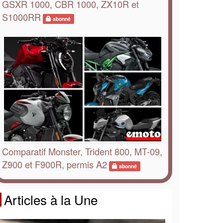
GSXR 1000, CBR 1000, ZX10R et
S1000RR
abonné
Comparatif Monster, Trident 800, MT-09,
Z900 et F900R, permis A2
abonné
Articles à la Une