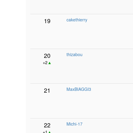
19
cakethierry
20
thizabou
+2
▲
21
MaxBIAGGI3
22
Michi-17
+1
▲