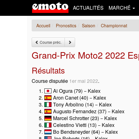
ACTUALITÉS
MARCHÉ
Accueil
Pronostics
Saison
Championnat
Course préc.
Grand-Prix Moto2 2022 Esp
Résultats
Course disputée
1er mai 2022
.
Ai Ogura (79) − Kalex
Aron Canet (40) − Kalex
Tony Arbolino (14) − Kalex
Augusto Fernandez (37) − Kalex
Marcel Schrotter (23) − Kalex
Celestino Vietti (13) − Kalex
Bo Bendsneyder (64) − Kalex
Joe Roberts (16) − Kalex