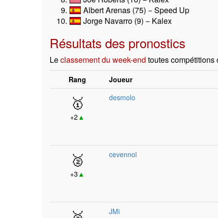
Albert Arenas (75) − Speed Up
Jorge Navarro (9) − Kalex
Résultats des pronostics
Le
classement du week-end
toutes compétitions
Rang
Joueur
🥇
desmolo
+2
▲
🥈
cevennol
+3
▲
🥉
JMi