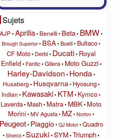
Sujets
BMW
Aprilia
Beta
AJP
Benelli
•
•
•
•
•
BSA
Bultaco
Buell
Brough Superior
•
•
•
•
Ducati
Royal
CF Moto
Derbi
•
•
•
Moto Guzzi
Enfield
Gilera
Fantic
•
•
•
•
Harley-Davidson
Honda
•
•
Husqvarna
Hyosung
Husaberg
•
•
•
Kawasaki
KTM
Kymco
Indian
•
•
•
•
MBK
Matra
Moto
Laverda
Mash
•
•
•
•
MZ
Morini
MV Agusta
•
•
•
Norton
•
Peugeot
Piaggio
Quadro
•
•
QJ Motor
•
Suzuki
SYM
Triumph
•
Sherco
•
•
•
•