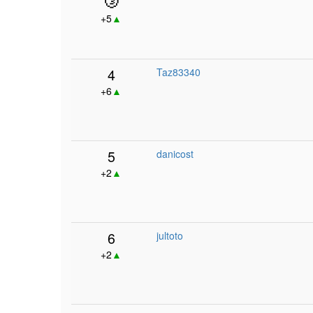
+5
▲
4
Taz83340
+6
▲
5
danicost
+2
▲
6
jultoto
+2
▲