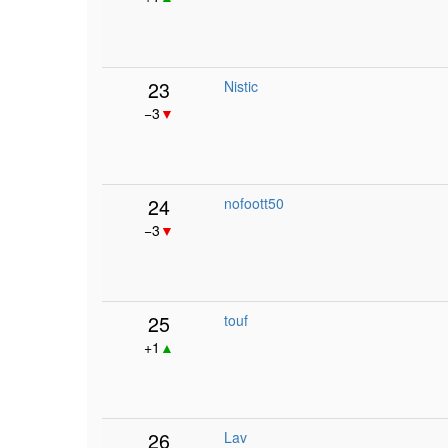
23
Nistic
−3
▼
24
nofoott50
−3
▼
25
touf
+1
▲
26
Lav