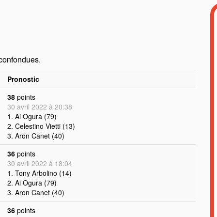
 confondues.
Pronostic
38
points
30 avril 2022 à 20:38
1. Ai Ogura (79)
2. Celestino Vietti (13)
3. Aron Canet (40)
36
points
30 avril 2022 à 18:04
1. Tony Arbolino (14)
2. Ai Ogura (79)
3. Aron Canet (40)
36
points