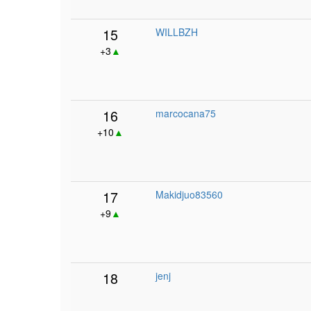
15
WILLBZH
+3
▲
16
marcocana75
+10
▲
17
Makidjuo83560
+9
▲
18
jenj