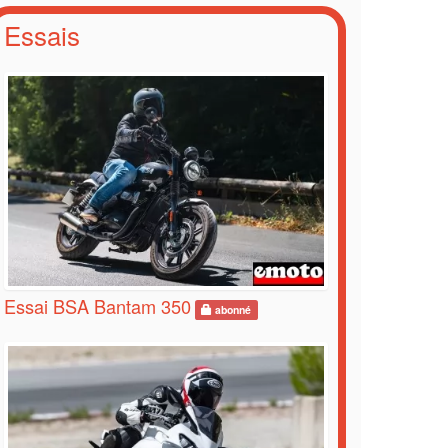
Essais
Essai BSA Bantam 350
abonné