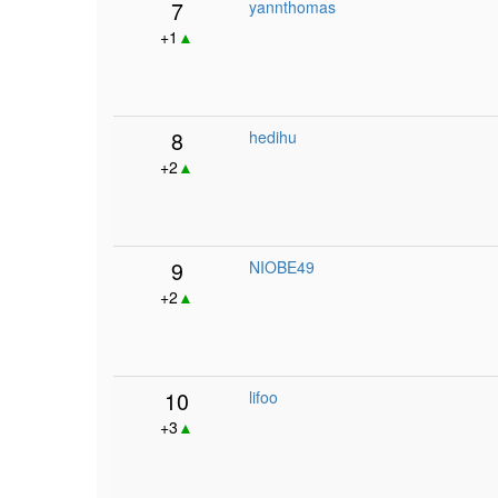
7
yannthomas
+1
▲
8
hedihu
+2
▲
9
NIOBE49
+2
▲
10
lifoo
+3
▲