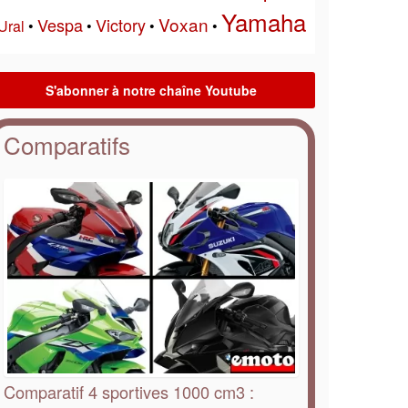
Yamaha
Voxan
Vespa
Victory
Ural
•
•
•
•
Comparatifs
Comparatif 4 sportives 1000 cm3 :