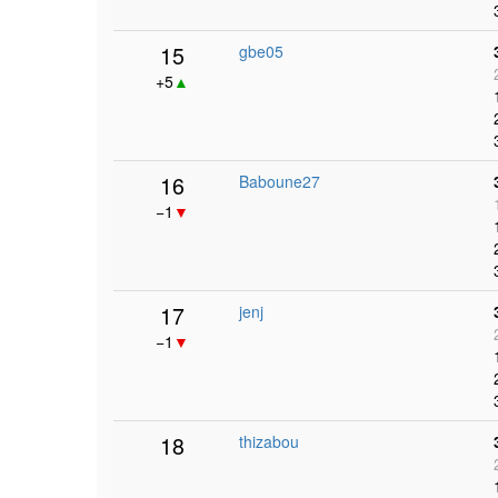
15
gbe05
+5
▲
16
Baboune27
−1
▼
17
jenj
−1
▼
18
thizabou