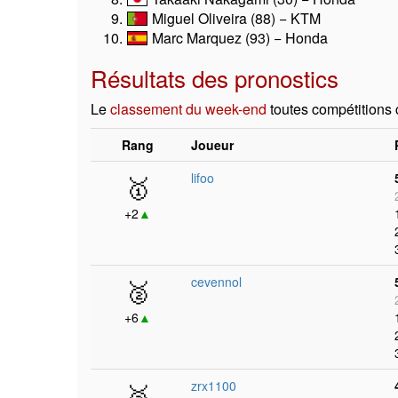
Miguel Oliveira (88) − KTM
Marc Marquez (93) − Honda
Résultats des pronostics
Le
classement du week-end
toutes compétitions
Rang
Joueur
🥇
lifoo
+2
▲
🥈
cevennol
+6
▲
🥉
zrx1100