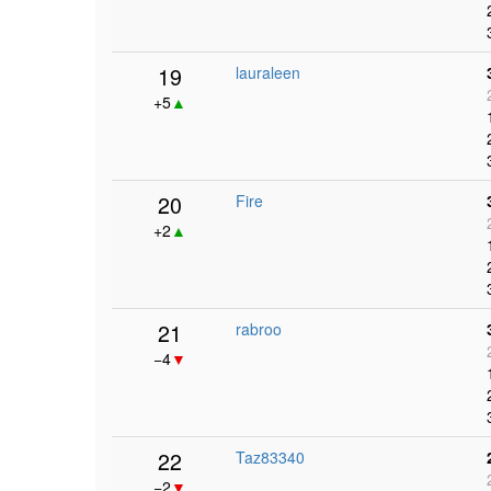
19
lauraleen
+5
▲
20
Fire
+2
▲
21
rabroo
−4
▼
22
Taz83340
−2
▼