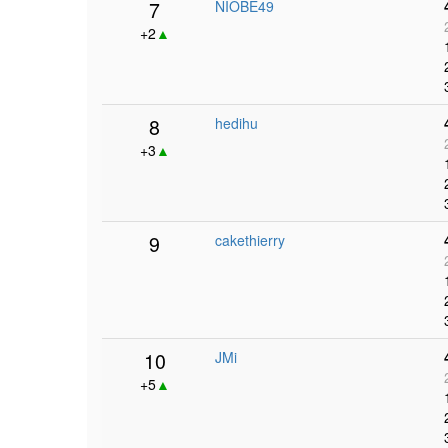
7
NIOBE49
+2
▲
8
hedihu
+3
▲
9
cakethierry
10
JMi
+5
▲