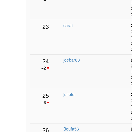
23
carat
24
joebar83
−2
▼
25
jultoto
−6
▼
26
Beufa56