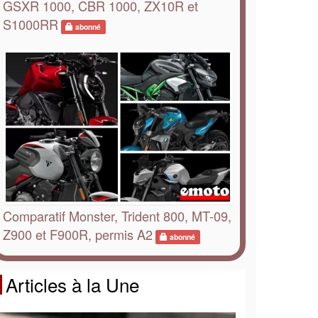
GSXR 1000, CBR 1000, ZX10R et
S1000RR
abonné
Comparatif Monster, Trident 800, MT-09,
Z900 et F900R, permis A2
abonné
Articles à la Une