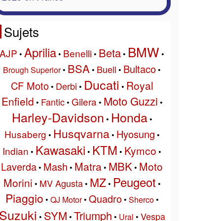
Sujets
BMW
Aprilia
Beta
AJP
Benelli
•
•
•
•
•
BSA
Bultaco
Buell
Brough Superior
•
•
•
•
Ducati
Royal
CF Moto
Derbi
•
•
•
Moto Guzzi
Enfield
Gilera
Fantic
•
•
•
•
Harley-Davidson
Honda
•
•
Husqvarna
Hyosung
Husaberg
•
•
•
Kawasaki
KTM
Kymco
Indian
•
•
•
•
MBK
Matra
Moto
Laverda
Mash
•
•
•
•
Peugeot
MZ
Morini
MV Agusta
•
•
•
•
Piaggio
Quadro
•
QJ Motor
•
•
Sherco
•
Suzuki
SYM
Triumph
Vespa
•
•
•
Ural
•