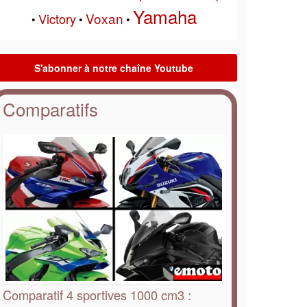
Yamaha
Voxan
Victory
•
•
•
Comparatifs
Comparatif 4 sportives 1000 cm3 :