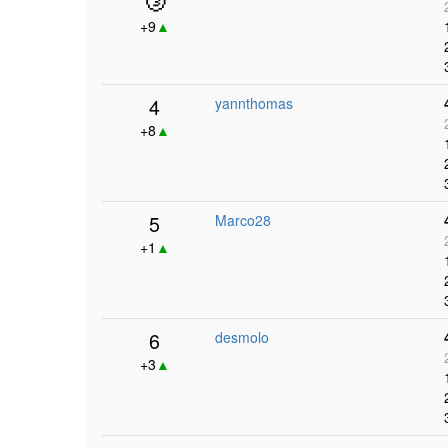
+9
▲
4
yannthomas
+8
▲
5
Marco28
+1
▲
6
desmolo
+3
▲