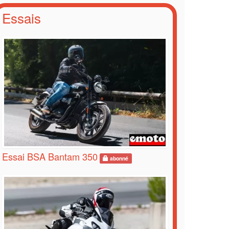
Essais
Essai BSA Bantam 350
abonné