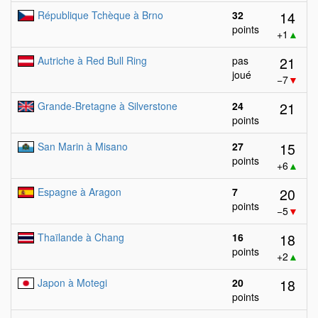
14
République Tchèque à Brno
32
points
+1
▲
21
Autriche à Red Bull Ring
pas
joué
−7
▼
21
Grande-Bretagne à Silverstone
24
points
15
San Marin à Misano
27
points
+6
▲
20
Espagne à Aragon
7
points
−5
▼
18
Thaïlande à Chang
16
points
+2
▲
18
Japon à Motegi
20
points