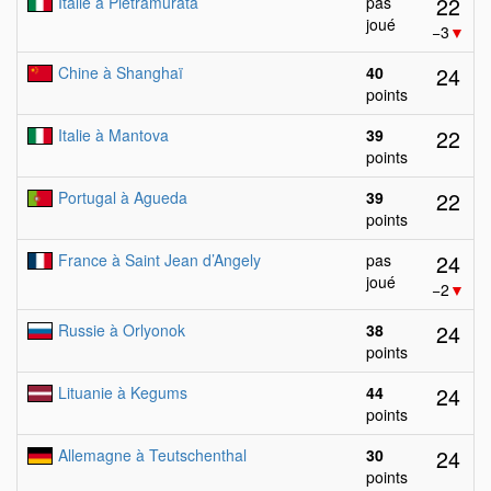
22
Italie à Pietramurata
pas
joué
−3
▼
24
Chine à Shanghaï
40
points
22
Italie à Mantova
39
points
22
Portugal à Agueda
39
points
24
France à Saint Jean d’Angely
pas
joué
−2
▼
24
Russie à Orlyonok
38
points
24
Lituanie à Kegums
44
points
24
Allemagne à Teutschenthal
30
points