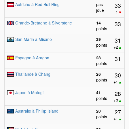
33
Autriche à Red Bull Ring
pas
joué
−1
▼
33
Grande-Bretagne à Silverstone
14
points
31
San Marin à Misano
29
points
+2
▲
31
Espagne à Aragon
28
points
30
Thaïlande à Chang
26
points
+1
▲
28
Japon à Motegi
41
points
+2
▲
27
Australie à Phillip Island
20
points
+1
▲