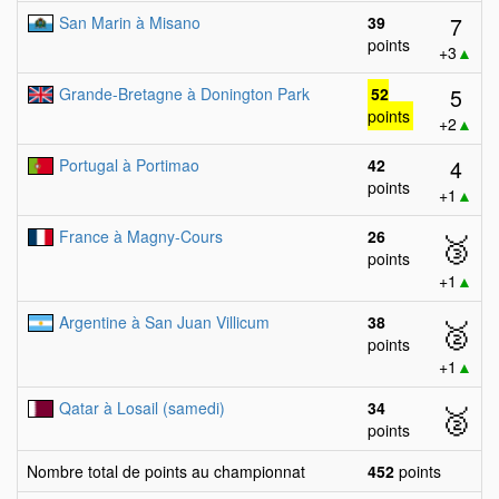
7
San Marin à Misano
39
points
+3
▲
5
Grande-Bretagne à Donington Park
52
points
+2
▲
4
Portugal à Portimao
42
points
+1
▲
France à Magny-Cours
26
🥉
points
+1
▲
Argentine à San Juan Villicum
38
🥈
points
+1
▲
Qatar à Losail (samedi)
34
🥈
points
Nombre total de points au championnat
452
points