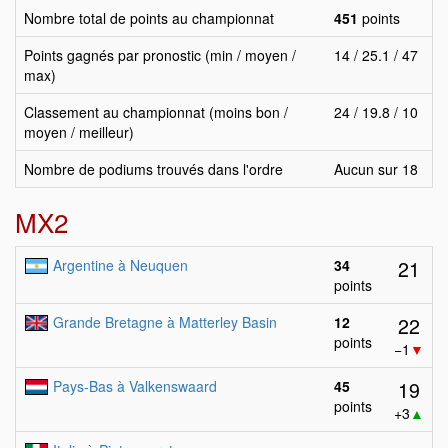
Nombre total de points au championnat
451
points
Points gagnés par pronostic (min / moyen /
14 / 25.1 / 47
max)
Classement au championnat (moins bon /
24 / 19.8 / 10
moyen / meilleur)
Nombre de podiums trouvés dans l'ordre
Aucun sur 18
MX2
21
Argentine à Neuquen
34
points
22
Grande Bretagne à Matterley Basin
12
points
−1
▼
19
Pays-Bas à Valkenswaard
45
points
+3
▲