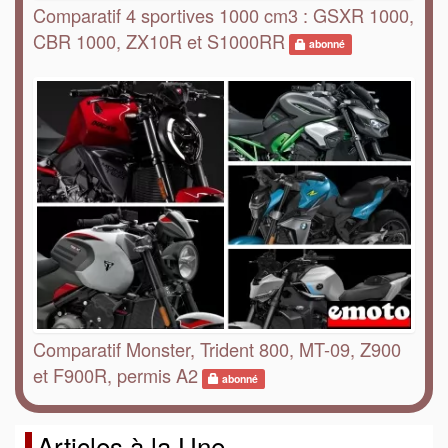
Comparatif 4 sportives 1000 cm3 : GSXR 1000,
CBR 1000, ZX10R et S1000RR
abonné
Comparatif Monster, Trident 800, MT-09, Z900
et F900R, permis A2
abonné
Articles à la Une