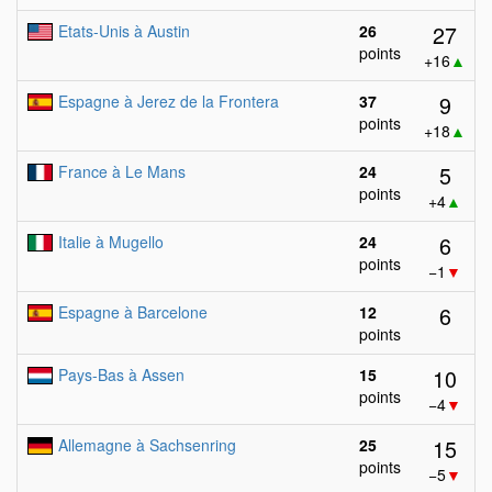
27
Etats-Unis à Austin
26
points
+16
▲
9
Espagne à Jerez de la Frontera
37
points
+18
▲
5
France à Le Mans
24
points
+4
▲
6
Italie à Mugello
24
points
−1
▼
6
Espagne à Barcelone
12
points
10
Pays-Bas à Assen
15
points
−4
▼
15
Allemagne à Sachsenring
25
points
−5
▼