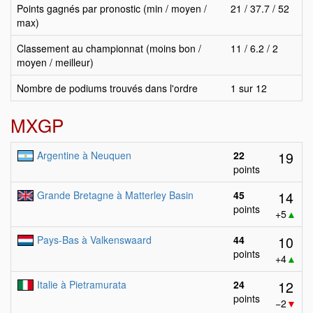
Points gagnés par pronostic (min / moyen /
21 / 37.7 / 52
max)
Classement au championnat (moins bon /
11 / 6.2 / 2
moyen / meilleur)
Nombre de podiums trouvés dans l'ordre
1 sur 12
MXGP
19
Argentine à Neuquen
22
points
14
Grande Bretagne à Matterley Basin
45
points
+5
▲
10
Pays-Bas à Valkenswaard
44
points
+4
▲
12
Italie à Pietramurata
24
points
−2
▼