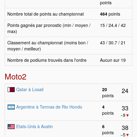
points
Nombre total de points au championnat
464
points
Points gagnés par pronostic (min / moyen /
15 / 24.4 / 42
max)
Classement au championnat (moins bon /
43 / 30.7 / 21
moyen / meilleur)
Nombre de podiums trouvés dans l'ordre
Aucun sur 19
Moto2
24
Qatar à Losail
20
points
33
Argentine à Termas de Rio Hondo
4
points
−9
▼
38
Etats-Unis à Austin
6
points
−5
▼