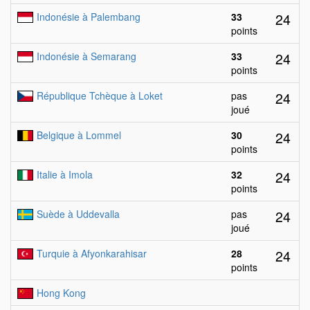
24
Indonésie à Palembang
33
points
24
Indonésie à Semarang
33
points
24
République Tchèque à Loket
pas
joué
24
Belgique à Lommel
30
points
24
Italie à Imola
32
points
24
Suède à Uddevalla
pas
joué
24
Turquie à Afyonkarahisar
28
points
Hong Kong