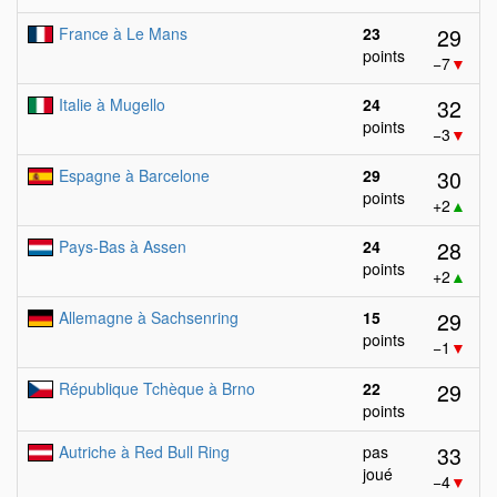
29
France à Le Mans
23
points
−7
▼
32
Italie à Mugello
24
points
−3
▼
30
Espagne à Barcelone
29
points
+2
▲
28
Pays-Bas à Assen
24
points
+2
▲
29
Allemagne à Sachsenring
15
points
−1
▼
29
République Tchèque à Brno
22
points
33
Autriche à Red Bull Ring
pas
joué
−4
▼