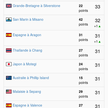
33
Grande-Bretagne à Silverstone
22
points
32
San Marin à Misano
42
points
+1
▲
31
Espagne à Aragon
31
points
+1
▲
31
Thaïlande à Chang
27
points
31
Japon à Motegi
24
points
31
Australie à Phillip Island
15
points
31
Malaisie à Sepang
29
points
31
Espagne à Valence
27