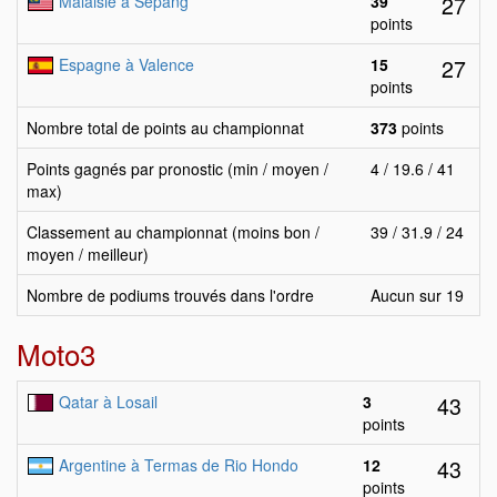
27
Malaisie à Sepang
39
points
27
Espagne à Valence
15
points
Nombre total de points au championnat
373
points
Points gagnés par pronostic (min / moyen /
4 / 19.6 / 41
max)
Classement au championnat (moins bon /
39 / 31.9 / 24
moyen / meilleur)
Nombre de podiums trouvés dans l'ordre
Aucun sur 19
Moto3
43
Qatar à Losail
3
points
43
Argentine à Termas de Rio Hondo
12
points