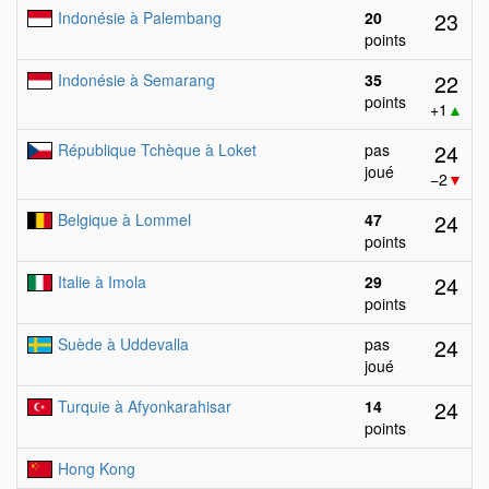
23
Indonésie à Palembang
20
points
22
Indonésie à Semarang
35
points
+1
▲
24
République Tchèque à Loket
pas
joué
−2
▼
24
Belgique à Lommel
47
points
24
Italie à Imola
29
points
24
Suède à Uddevalla
pas
joué
24
Turquie à Afyonkarahisar
14
points
Hong Kong