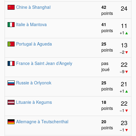
24
Chine à Shanghaï
42
points
11
Italie à Mantova
41
points
+1
▲
13
Portugal à Agueda
25
points
−2
▼
22
France à Saint Jean d’Angely
pas
joué
−9
▼
21
Russie à Orlyonok
25
points
+1
▲
22
Lituanie à Kegums
18
points
−1
▼
23
Allemagne à Teutschenthal
20
points
−1
▼