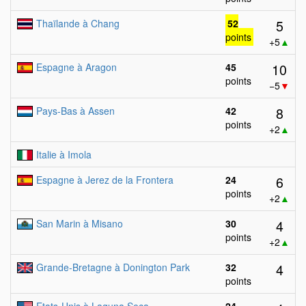
5
Thaïlande à Chang
52
points
+5
▲
10
Espagne à Aragon
45
points
−5
▼
8
Pays-Bas à Assen
42
points
+2
▲
Italie à Imola
6
Espagne à Jerez de la Frontera
24
points
+2
▲
4
San Marin à Misano
30
points
+2
▲
4
Grande-Bretagne à Donington Park
32
points