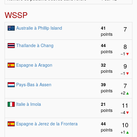
WSSP
7
Australie à Phillip Island
41
points
8
Thaïlande à Chang
44
points
−1
▼
9
Espagne à Aragon
32
points
−1
▼
7
Pays-Bas à Assen
39
points
+2
▲
11
Italie à Imola
21
points
−4
▼
10
Espagne à Jerez de la Frontera
44
points
+1
▲