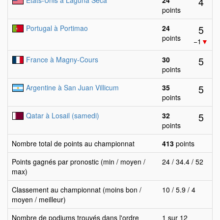
4
Etats-Unis à Laguna Seca
24
points
5
Portugal à Portimao
24
points
−1
▼
5
France à Magny-Cours
30
points
5
Argentine à San Juan Villicum
35
points
5
Qatar à Losail (samedi)
32
points
Nombre total de points au championnat
413
points
Points gagnés par pronostic (min / moyen /
24 / 34.4 / 52
max)
Classement au championnat (moins bon /
10 / 5.9 / 4
moyen / meilleur)
Nombre de podiums trouvés dans l'ordre
1 sur 12