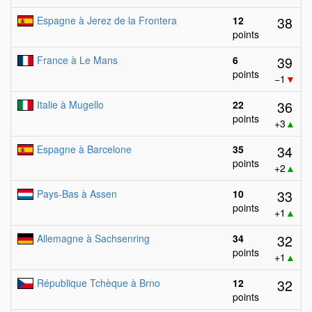
38
Espagne à Jerez de la Frontera
12
points
39
France à Le Mans
6
points
−1
▼
36
Italie à Mugello
22
points
+3
▲
34
Espagne à Barcelone
35
points
+2
▲
33
Pays-Bas à Assen
10
points
+1
▲
32
Allemagne à Sachsenring
34
points
+1
▲
32
République Tchèque à Brno
12
points