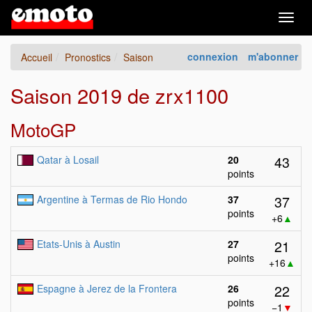
Togg
navig
connexion
m'abonner
Accueil
Pronostics
Saison
Saison 2019 de zrx1100
MotoGP
43
Qatar à Losail
20
points
37
Argentine à Termas de Rio Hondo
37
points
+6
▲
21
Etats-Unis à Austin
27
points
+16
▲
22
Espagne à Jerez de la Frontera
26
points
−1
▼