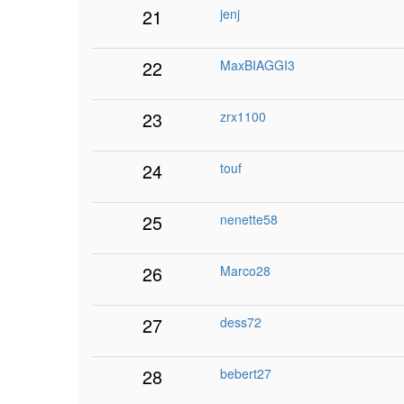
21
jenj
22
MaxBIAGGI3
23
zrx1100
24
touf
25
nenette58
26
Marco28
27
dess72
28
bebert27