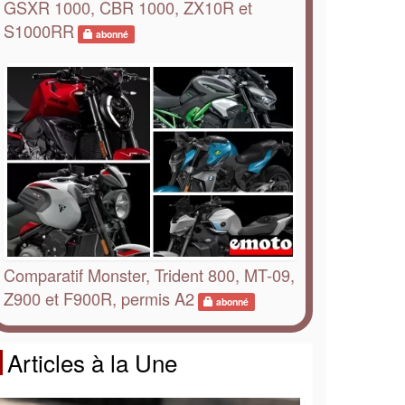
GSXR 1000, CBR 1000, ZX10R et
S1000RR
abonné
Comparatif Monster, Trident 800, MT-09,
Z900 et F900R, permis A2
abonné
Articles à la Une