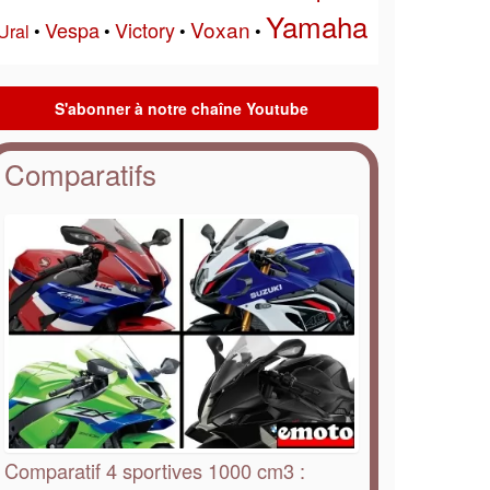
Yamaha
Voxan
Vespa
Victory
Ural
•
•
•
•
Comparatifs
Comparatif 4 sportives 1000 cm3 :