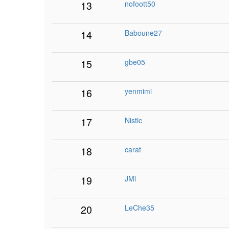
13
nofoott50
14
Baboune27
15
gbe05
16
yenmimi
17
Nistic
18
carat
19
JMi
20
LeChe35