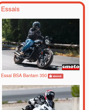
Essais
Essai BSA Bantam 350
abonné