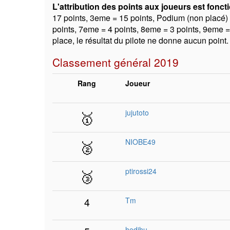
L'attribution des points aux joueurs est foncti
17 points, 3eme = 15 points, Podium (non placé) 
points, 7eme = 4 points, 8eme = 3 points, 9eme =
place, le résultat du pilote ne donne aucun point.
Classement général 2019
Rang
Joueur
🥇
jujutoto
🥈
NIOBE49
🥉
ptirossi24
4
Tm
hedihu