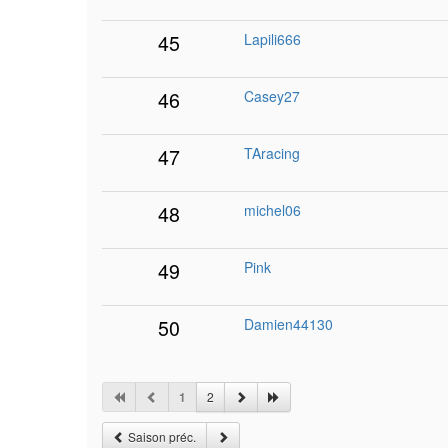
45
Lapili666
46
Casey27
47
TAracing
48
michel06
49
Pink
50
Damien44130
1
2
Saison préc.