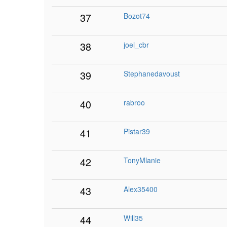
37
Bozot74
38
joel_cbr
39
Stephanedavoust
40
rabroo
41
Pistar39
42
TonyMlanie
43
Alex35400
44
Will35