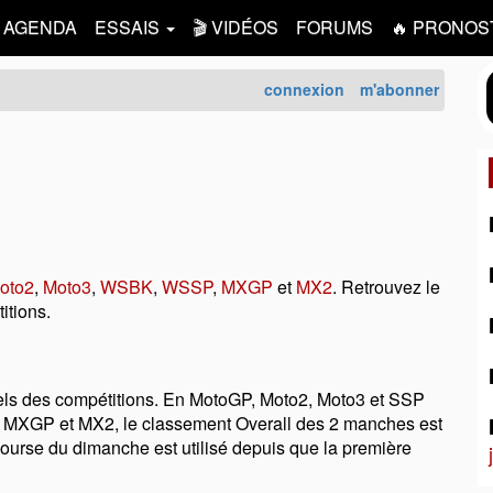
AGENDA
ESSAIS
🎬 VIDÉOS
FORUMS
🔥 PRONOS
connexion
m'abonner
oto2
,
Moto3
,
WSBK
,
WSSP
,
MXGP
et
MX2
. Retrouvez le
itions.
iciels des compétitions. En MotoGP, Moto2, Moto3 et SSP
. En MXGP et MX2, le classement Overall des 2 manches est
 course du dimanche est utilisé depuis que la première