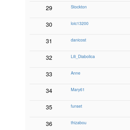
29
Stockton
30
loic13200
31
danicost
32
Lili_Diabolica
33
Anne
34
Mary61
35
funset
36
thizabou