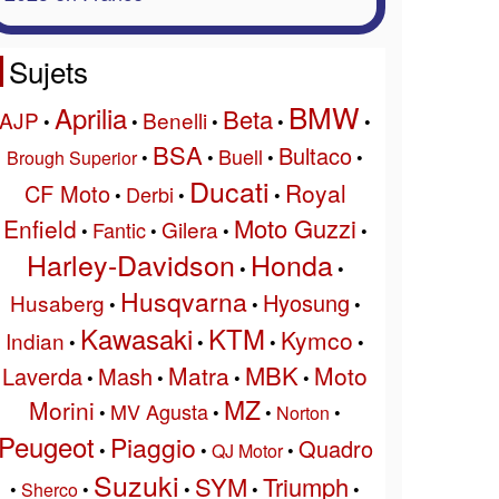
Sujets
BMW
Aprilia
Beta
AJP
Benelli
•
•
•
•
•
BSA
Bultaco
Buell
Brough Superior
•
•
•
•
Ducati
Royal
CF Moto
Derbi
•
•
•
Moto Guzzi
Enfield
Gilera
Fantic
•
•
•
•
Harley-Davidson
Honda
•
•
Husqvarna
Hyosung
Husaberg
•
•
•
Kawasaki
KTM
Kymco
Indian
•
•
•
•
MBK
Matra
Moto
Laverda
Mash
•
•
•
•
MZ
Morini
MV Agusta
•
•
•
Norton
•
Peugeot
Piaggio
Quadro
•
•
QJ Motor
•
Suzuki
SYM
Triumph
•
Sherco
•
•
•
•