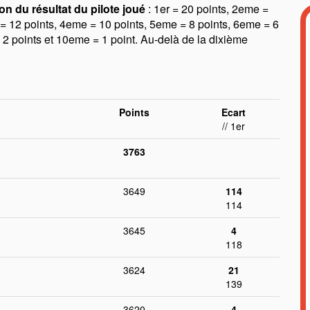
on du résultat du pilote joué
: 1er = 20 points, 2eme =
= 12 points, 4eme = 10 points, 5eme = 8 points, 6eme = 6
 2 points et 10eme = 1 point. Au-delà de la dixième
Points
Ecart
// 1er
3763
3649
114
114
3645
4
118
3624
21
139
3620
4