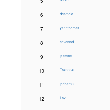
5
6
desmolo
7
yannthomas
8
cevennol
9
jasmine
10
Taz83340
11
joebar83
12
Lav