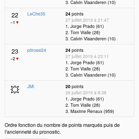
3. Calvin Vlaanderen (10)
22
LeChe35
24
points
27 juillet 2019 à 21:47
−1
▼
1. Jorge Prado (61)
2. Tom Vialle (28)
3. Calvin Vlaanderen (10)
23
ptirossi24
24
points
27 juillet 2019 à 23:11
−2
▼
1. Jorge Prado (61)
2. Tom Vialle (28)
3. Calvin Vlaanderen (10)
💥
JMi
20
points
26 juillet 2019 à 8:38
1. Jorge Prado (61)
2. Tom Vialle (28)
3. Maxime Renaux (959)
Ordre fonction du nombre de points marqués puis de
l'ancienneté du pronostic.