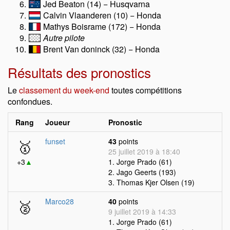
Jed Beaton (14) − Husqvarna
Calvin Vlaanderen (10) − Honda
Mathys Boisrame (172) − Honda
Autre pilote
Brent Van doninck (32) − Honda
Résultats des pronostics
Le
classement du week-end
toutes compétitions
confondues.
Rang
Joueur
Pronostic
🥇
funset
43
points
25 juillet 2019 à 18:40
+3
▲
1. Jorge Prado (61)
2. Jago Geerts (193)
3. Thomas Kjer Olsen (19)
🥈
Marco28
40
points
9 juillet 2019 à 14:33
1. Jorge Prado (61)