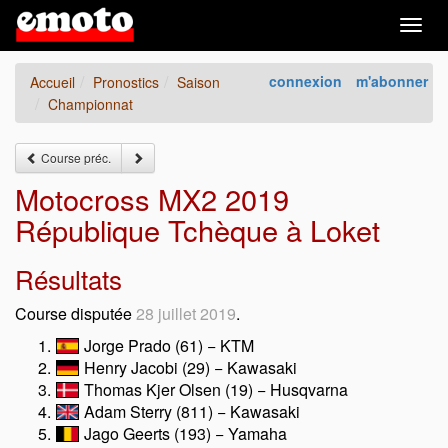
Togg
navig
connexion
m'abonner
Accueil
Pronostics
Saison
Championnat
Course préc.
Motocross MX2 2019
République Tchèque à Loket
Résultats
Course disputée
28 juillet 2019
.
Jorge Prado (61) − KTM
Henry Jacobi (29) − Kawasaki
Thomas Kjer Olsen (19) − Husqvarna
Adam Sterry (811) − Kawasaki
Jago Geerts (193) − Yamaha