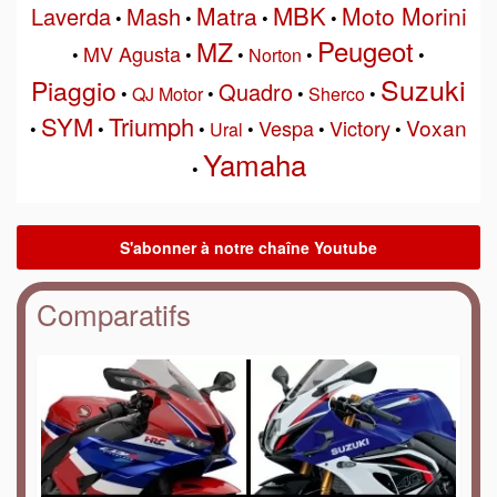
MBK
Matra
Moto Morini
Laverda
Mash
•
•
•
•
Peugeot
MZ
MV Agusta
•
•
•
Norton
•
•
Suzuki
Piaggio
Quadro
•
QJ Motor
•
•
Sherco
•
SYM
Triumph
Voxan
Vespa
Victory
•
•
•
Ural
•
•
•
Yamaha
•
Comparatifs