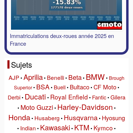
Immatriculations deux-roues année 2025 en
France
Sujets
BMW
Aprilia
Beta
AJP
Benelli
•
•
•
•
•
Brough
BSA
Bultaco
CF Moto
Buell
Superior
•
•
•
•
•
Ducati
Royal Enfield
Gilera
Derbi
Fantic
•
•
•
•
Harley-Davidson
Moto Guzzi
•
•
•
Honda
Husqvarna
Hyosung
Husaberg
•
•
•
Kawasaki
KTM
Kymco
Indian
•
•
•
•
•