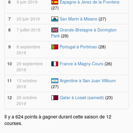
6
9 juin 2019
Espagne à Jerez de la Frontera
(27)
7
23 juin 2019
San Marin à Misano
(27)
8
7 juillet 2019
Grande-Bretagne à Donington
Park
(29)
9
8 septembre
Portugal à Portimao
(28)
2019
10
29 septembre
France à Magny-Cours
(26)
2019
11
13 octobre
Argentine à San Juan Villicum
2019
(27)
12
26 octobre
Qatar à Losail (samedi)
(23)
2019
Il y a 624 points à gagner durant cette saison de 12
courses.