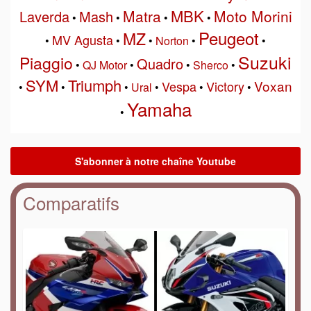
MBK
Matra
Moto Morini
Laverda
Mash
•
•
•
•
Peugeot
MZ
MV Agusta
•
•
•
Norton
•
•
Suzuki
Piaggio
Quadro
•
QJ Motor
•
•
Sherco
•
SYM
Triumph
Voxan
Vespa
Victory
•
•
•
Ural
•
•
•
Yamaha
•
Comparatifs