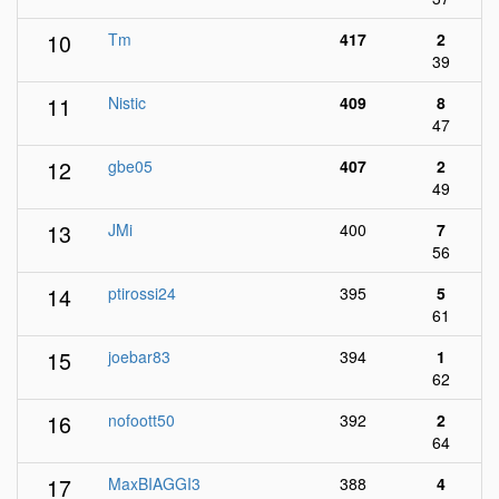
10
Tm
417
2
39
11
Nistic
409
8
47
12
gbe05
407
2
49
13
JMi
400
7
56
14
ptirossi24
395
5
61
15
joebar83
394
1
62
16
nofoott50
392
2
64
17
MaxBIAGGI3
388
4