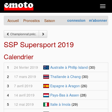
Togg
navig
connexion
m'abonner
Accueil
Pronostics
Saison
Championnat préc.
SSP Supersport 2019
Calendrier
1
24 février 2019
Australie à Phillip Island
(30)
2
17 mars 2019
Thaïlande à Chang
(30)
3
7 avril 2019
Espagne à Aragon
(26)
4
14 avril 2019
Pays-Bas à Assen
(28)
5
12 mai 2019
Italie à Imola
(29)