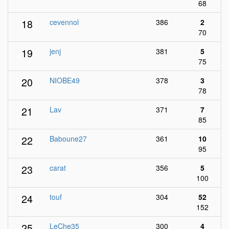
68
18
cevennol
386
2
70
19
jenj
381
5
75
20
NIOBE49
378
3
78
21
Lav
371
7
85
22
Baboune27
361
10
95
23
carat
356
5
100
24
touf
304
52
152
25
LeChe35
300
4