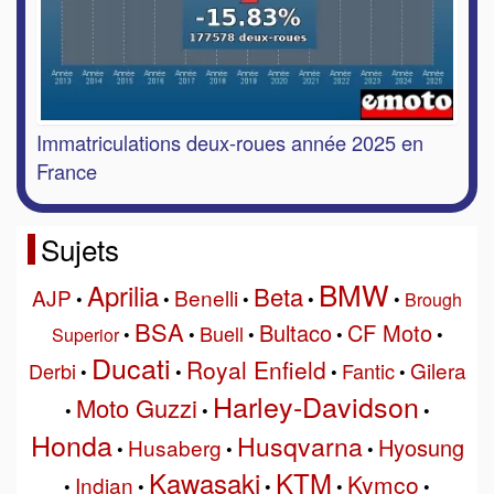
Immatriculations deux-roues année 2025 en
France
Sujets
BMW
Aprilia
Beta
AJP
Benelli
•
•
•
•
•
Brough
BSA
Bultaco
CF Moto
Buell
Superior
•
•
•
•
•
Ducati
Royal Enfield
Gilera
Derbi
Fantic
•
•
•
•
Harley-Davidson
Moto Guzzi
•
•
•
Honda
Husqvarna
Hyosung
Husaberg
•
•
•
Kawasaki
KTM
Kymco
Indian
•
•
•
•
•