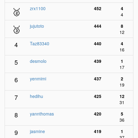
🥈
zrx1100
452
4
4
🥉
jujutoto
444
8
12
4
Taz83340
440
4
16
5
desmolo
439
1
17
6
yenmimi
437
2
19
7
hedihu
425
12
31
8
yannthomas
420
5
36
9
jasmine
419
1
37