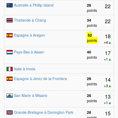
22
Australie à Phillip Island
26
points
22
Thaïlande à Chang
34
points
18
Espagne à Aragon
52
points
+4
▲
17
Pays-Bas à Assen
40
points
+1
▲
Italie à Imola
14
Espagne à Jerez de la Frontera
29
points
+3
▲
13
San Marin à Misano
26
points
+1
▲
15
Grande-Bretagne à Donington Park
28
points