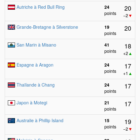
20
Autriche à Red Bull Ring
24
points
−2
▼
20
Grande-Bretagne à Silverstone
19
points
18
San Marin à Misano
41
points
+2
▲
17
Espagne à Aragon
24
points
+1
▲
17
Thaïlande à Chang
24
points
17
Japon à Motegi
21
points
19
Australie à Phillip Island
15
points
−2
▼