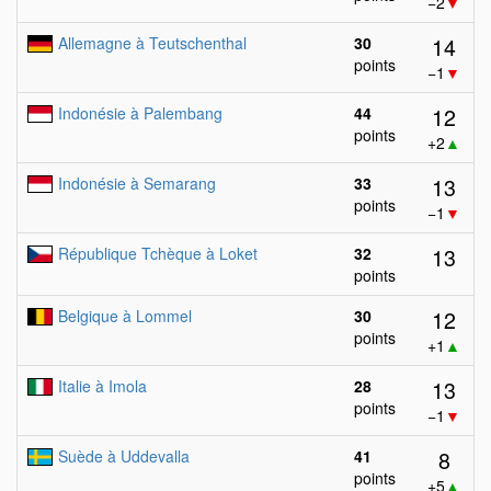
−2
▼
14
Allemagne à Teutschenthal
30
points
−1
▼
12
Indonésie à Palembang
44
points
+2
▲
13
Indonésie à Semarang
33
points
−1
▼
13
République Tchèque à Loket
32
points
12
Belgique à Lommel
30
points
+1
▲
13
Italie à Imola
28
points
−1
▼
8
Suède à Uddevalla
41
points
+5
▲