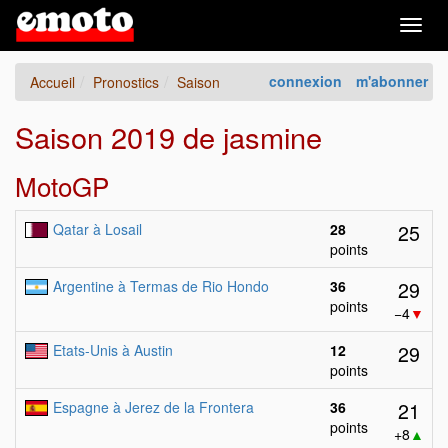
Togg
navig
connexion
m'abonner
Accueil
Pronostics
Saison
Saison 2019 de jasmine
MotoGP
25
Qatar à Losail
28
points
29
Argentine à Termas de Rio Hondo
36
points
−4
▼
29
Etats-Unis à Austin
12
points
21
Espagne à Jerez de la Frontera
36
points
+8
▲