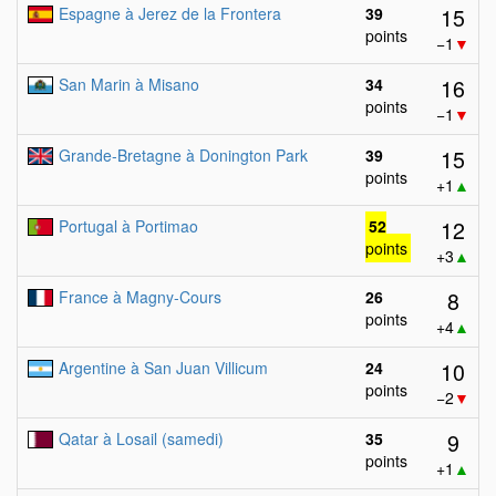
15
Espagne à Jerez de la Frontera
39
points
−1
▼
16
San Marin à Misano
34
points
−1
▼
15
Grande-Bretagne à Donington Park
39
points
+1
▲
12
Portugal à Portimao
52
points
+3
▲
8
France à Magny-Cours
26
points
+4
▲
10
Argentine à San Juan Villicum
24
points
−2
▼
9
Qatar à Losail (samedi)
35
points
+1
▲