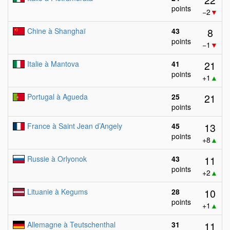
points
−2
▼
8
Chine à Shanghaï
43
points
−1
▼
21
Italie à Mantova
41
points
+1
▲
21
Portugal à Agueda
25
points
13
France à Saint Jean d’Angely
45
points
+8
▲
11
Russie à Orlyonok
43
points
+2
▲
10
Lituanie à Kegums
28
points
+1
▲
11
Allemagne à Teutschenthal
31