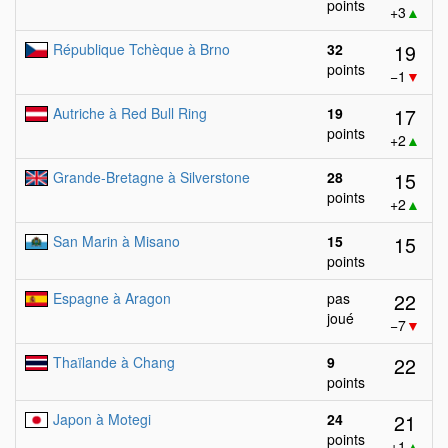
points
+3
▲
19
République Tchèque à Brno
32
points
−1
▼
17
Autriche à Red Bull Ring
19
points
+2
▲
15
Grande-Bretagne à Silverstone
28
points
+2
▲
15
San Marin à Misano
15
points
22
Espagne à Aragon
pas
joué
−7
▼
22
Thaïlande à Chang
9
points
21
Japon à Motegi
24
points
+1
▲