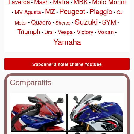
MBK
Matra
Moto Morini
Laverda
Mash
•
•
•
•
Peugeot
MZ
Piaggio
MV Agusta
•
•
•
•
•
QJ
Suzuki
SYM
Quadro
Motor
•
•
Sherco
•
•
•
Triumph
Voxan
Vespa
Victory
•
Ural
•
•
•
•
Yamaha
Comparatifs