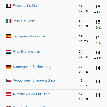
18
France à Le Mans
45
points
+3
▲
15
Italie à Mugello
28
points
+3
▲
11
Espagne à Barcelone
37
points
+4
▲
14
Pays-Bas à Assen
24
points
−3
▼
14
Allemagne à Sachsenring
32
points
14
République Tchèque à Brno
43
points
14
Autriche à Red Bull Ring
32
points