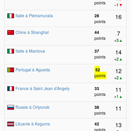
points
−1
▼
16
Italie à Pietramurata
28
points
7
Chine à Shanghaï
44
points
+3
▲
14
Italie à Mantova
37
points
+2
▲
12
Portugal à Agueda
52
points
+2
▲
11
France à Saint Jean d’Angely
33
points
+1
▲
11
Russie à Orlyonok
38
points
13
Lituanie à Kegums
42
points