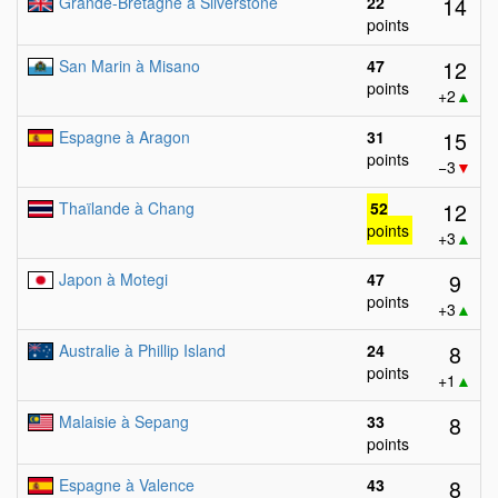
14
Grande-Bretagne à Silverstone
22
points
12
San Marin à Misano
47
points
+2
▲
15
Espagne à Aragon
31
points
−3
▼
12
Thaïlande à Chang
52
points
+3
▲
9
Japon à Motegi
47
points
+3
▲
8
Australie à Phillip Island
24
points
+1
▲
8
Malaisie à Sepang
33
points
8
Espagne à Valence
43