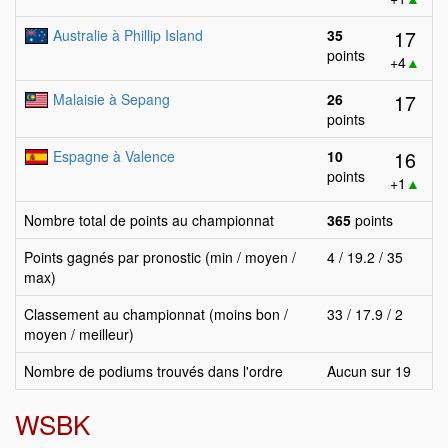
17
Australie à Phillip Island
35
points
+4
▲
17
Malaisie à Sepang
26
points
16
Espagne à Valence
10
points
+1
▲
Nombre total de points au championnat
365
points
Points gagnés par pronostic (min / moyen /
4 / 19.2 / 35
max)
Classement au championnat (moins bon /
33 / 17.9 / 2
moyen / meilleur)
Nombre de podiums trouvés dans l'ordre
Aucun sur 19
WSBK