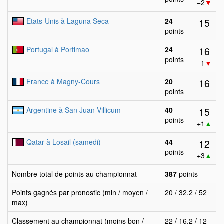
−2
▼
15
Etats-Unis à Laguna Seca
24
points
16
Portugal à Portimao
24
points
−1
▼
16
France à Magny-Cours
20
points
15
Argentine à San Juan Villicum
40
points
+1
▲
12
Qatar à Losail (samedi)
44
points
+3
▲
Nombre total de points au championnat
387
points
Points gagnés par pronostic (min / moyen /
20 / 32.2 / 52
max)
Classement au championnat (moins bon /
22 / 16.2 / 12