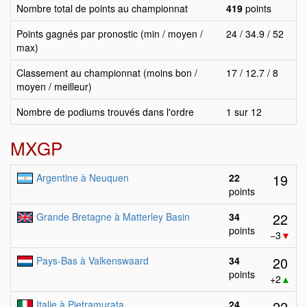
Nombre total de points au championnat
419
points
Points gagnés par pronostic (min / moyen /
24 / 34.9 / 52
max)
Classement au championnat (moins bon /
17 / 12.7 / 8
moyen / meilleur)
Nombre de podiums trouvés dans l'ordre
1 sur 12
MXGP
19
Argentine à Neuquen
22
points
22
Grande Bretagne à Matterley Basin
34
points
−3
▼
20
Pays-Bas à Valkenswaard
34
points
+2
▲
22
Italie à Pietramurata
24