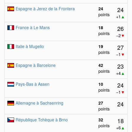
24
Espagne à Jerez de la Frontera
24
points
+1
▲
26
France à Le Mans
18
points
−2
▼
27
Italie à Mugello
19
points
−1
▼
23
Espagne à Barcelone
42
points
+4
▲
24
Pays-Bas à Assen
10
points
−1
▼
24
Allemagne à Sachsenring
27
points
18
République Tchèque à Brno
32
points
+6
▲