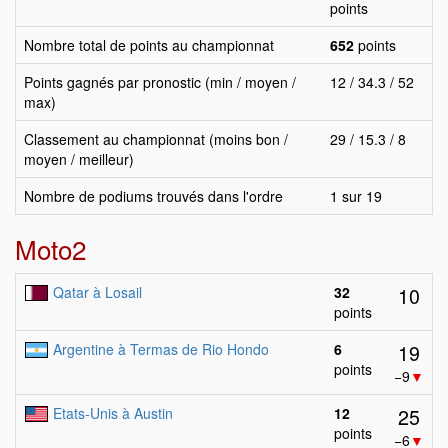
points
Nombre total de points au championnat
652
points
Points gagnés par pronostic (min / moyen /
12 / 34.3 / 52
max)
Classement au championnat (moins bon /
29 / 15.3 / 8
moyen / meilleur)
Nombre de podiums trouvés dans l'ordre
1 sur 19
Moto2
10
Qatar à Losail
32
points
19
Argentine à Termas de Rio Hondo
6
points
−9
▼
25
Etats-Unis à Austin
12
points
−6
▼