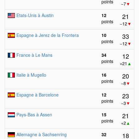
points
−7
▼
21
Etats-Unis à Austin
12
points
−12
▼
33
Espagne à Jerez de la Frontera
10
points
−12
▼
12
France à Le Mans
34
points
+21
▲
20
Italie à Mugello
16
points
−8
▼
23
Espagne à Barcelone
12
points
−3
▼
21
Pays-Bas à Assen
15
points
+2
▲
18
Allemagne à Sachsenring
32