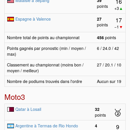
16
Malaisie à Sepang
39
points
+3
▲
17
Espagne à Valence
27
points
−1
▼
Nombre total de points au championnat
456
points
Points gagnés par pronostic (min / moyen /
6 / 24.0 / 42
max)
Classement au championnat (moins bon /
27 / 20.1 / 10
moyen / meilleur)
Nombre de podiums trouvés dans l'ordre
Aucun sur 19
Moto3
Qatar à Losail
32
🥈
points
9
Argentine à Termas de Rio Hondo
4