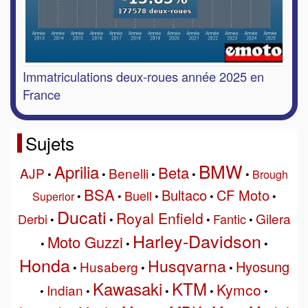
Immatriculations deux-roues année 2025 en
France
Sujets
BMW
Aprilia
Beta
AJP
Benelli
•
•
•
•
•
Brough
BSA
Bultaco
CF Moto
Buell
Superior
•
•
•
•
•
Ducati
Royal Enfield
Gilera
Derbi
Fantic
•
•
•
•
Harley-Davidson
Moto Guzzi
•
•
•
Honda
Husqvarna
Hyosung
Husaberg
•
•
•
Kawasaki
KTM
Kymco
Indian
•
•
•
•
•