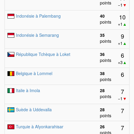
points
−1
▼
10
Indonésie à Palembang
40
points
+1
▲
9
Indonésie à Semarang
35
points
+1
▲
6
République Tchèque à Loket
36
points
+3
▲
6
Belgique à Lommel
38
points
7
Italie à Imola
28
points
−1
▼
7
Suède à Uddevalla
28
points
7
Turquie à Afyonkarahisar
26
points