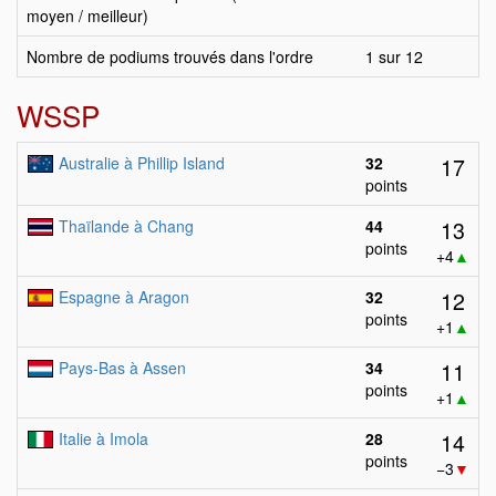
moyen / meilleur)
Nombre de podiums trouvés dans l'ordre
1 sur 12
WSSP
17
Australie à Phillip Island
32
points
13
Thaïlande à Chang
44
points
+4
▲
12
Espagne à Aragon
32
points
+1
▲
11
Pays-Bas à Assen
34
points
+1
▲
14
Italie à Imola
28
points
−3
▼