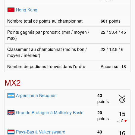
Hong Kong
Nombre total de points au championnat
601
points
Points gagnés par pronostic (min / moyen /
22 / 33.4 / 45
max)
Classement au championnat (moins bon /
22 / 12.8 / 6
moyen / meilleur)
Nombre de podiums trouvés dans l'ordre
Aucun sur 18
MX2
Argentine à Neuquen
43
🥉
points
15
Grande Bretagne à Matterley Basin
20
points
−12
▼
16
Pays-Bas à Valkenswaard
43