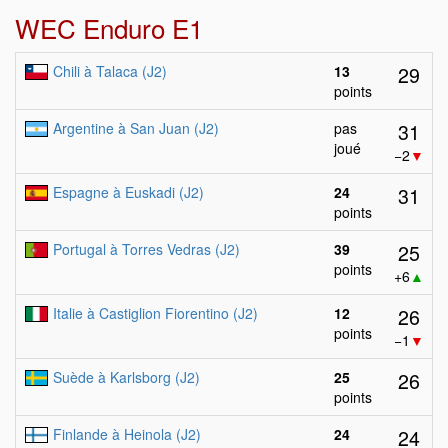
WEC Enduro E1
29
Chili à Talaca (J2)
13
points
31
Argentine à San Juan (J2)
pas
joué
−2
▼
31
Espagne à Euskadi (J2)
24
points
25
Portugal à Torres Vedras (J2)
39
points
+6
▲
26
Italie à Castiglion Fiorentino (J2)
12
points
−1
▼
26
Suède à Karlsborg (J2)
25
points
24
Finlande à Heinola (J2)
24