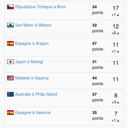
17
République Tchèque à Brno
34
points
+1
▲
12
San Marin à Misano
32
points
+5
▲
11
Espagne à Aragon
47
points
+1
▲
11
Japon à Motegi
41
points
11
Malaisie à Sepang
44
points
8
Australie à Philip Island
37
points
+3
▲
7
Espagne à Valencia
35
points
+1
▲