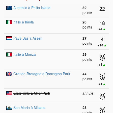
22
Australie à Philip Island
32
points
18
Italie à Imola
20
points
+4
▲
4
Pays-Bas à Assen
27
points
+14
▲
Italie à Monza
29
🥉
points
+1
▲
Grande-Bretagne à Donington Park
44
🥈
points
+1
▲
Etats-Unis à Miler Park
annulé
🥈
San Marin à Misano
28
🥉
points