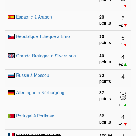
−1
▼
5
Espagne à Aragon
20
points
−2
▼
6
République Tchèque à Brno
30
points
−1
▼
4
Grande-Bretagne à Silverstone
40
points
+2
▲
4
Russie à Moscou
32
points
Allemagne à Nürburgring
37
🥉
points
+1
▲
4
Portugal à Portimao
32
points
−1
▼
France à Magny-Cours
annulé