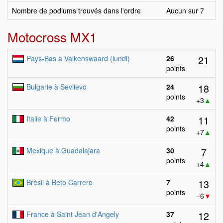
Nombre de podiums trouvés dans l'ordre
Aucun sur 7
Motocross MX1
21
Pays-Bas à Valkenswaard (lundi)
26
points
18
Bulgarie à Sevlievo
24
points
+3
▲
11
Italie à Fermo
42
points
+7
▲
7
Mexique à Guadalajara
30
points
+4
▲
13
Brésil à Beto Carrero
7
points
−6
▼
12
France à Saint Jean d'Angely
37