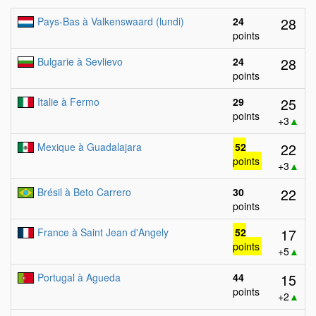
28
Pays-Bas à Valkenswaard (lundi)
24
points
28
Bulgarie à Sevlievo
24
points
25
Italie à Fermo
29
points
+3
▲
22
Mexique à Guadalajara
52
points
+3
▲
22
Brésil à Beto Carrero
30
points
17
France à Saint Jean d'Angely
52
points
+5
▲
15
Portugal à Agueda
44
points
+2
▲