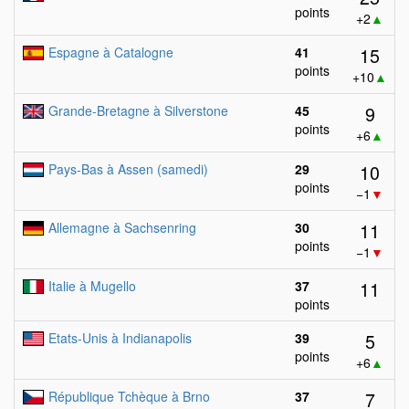
points
+2
▲
15
Espagne à Catalogne
41
points
+10
▲
9
Grande-Bretagne à Silverstone
45
points
+6
▲
10
Pays-Bas à Assen (samedi)
29
points
−1
▼
11
Allemagne à Sachsenring
30
points
−1
▼
11
Italie à Mugello
37
points
5
Etats-Unis à Indianapolis
39
points
+6
▲
7
République Tchèque à Brno
37