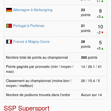
+7
▲
8
Allemagne à Nürburgring
23
points
+3
▲
10
Portugal à Portimao
21
points
−2
▼
5
France à Magny-Cours
28
points
+5
▲
Nombre total de points au championnat
365
points
Points gagnés par pronostic (min / moyen /
14 / 26.1 / 41
max)
Classement au championnat (moins bon /
26 / 15.4 / 5
moyen / meilleur)
Nombre de podiums trouvés dans l'ordre
Aucun sur 14
SSP Supersport