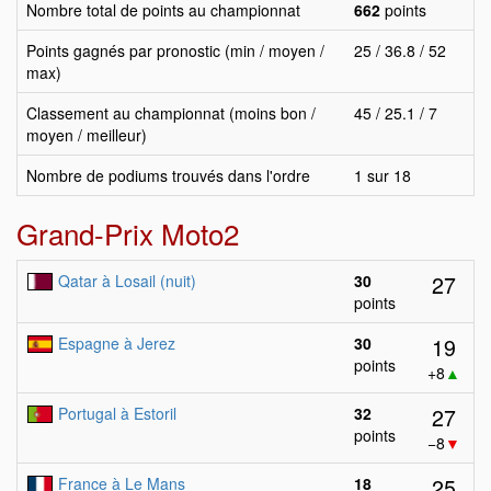
Nombre total de points au championnat
662
points
Points gagnés par pronostic (min / moyen /
25 / 36.8 / 52
max)
Classement au championnat (moins bon /
45 / 25.1 / 7
moyen / meilleur)
Nombre de podiums trouvés dans l'ordre
1 sur 18
Grand-Prix Moto2
27
Qatar à Losail (nuit)
30
points
19
Espagne à Jerez
30
points
+8
▲
27
Portugal à Estoril
32
points
−8
▼
25
France à Le Mans
18