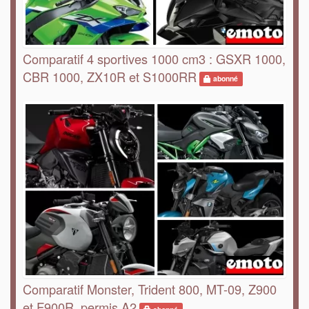
Comparatif 4 sportives 1000 cm3 : GSXR 1000,
CBR 1000, ZX10R et S1000RR
abonné
Comparatif Monster, Trident 800, MT-09, Z900
et F900R, permis A2