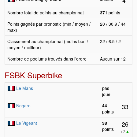
4
Nombre total de points au championnat
371
points
Points gagnés par pronostic (min / moyen /
20 / 30.9 / 44
max)
Classement au championnat (moins bon /
22 / 6.5 / 2
moyen / meilleur)
Nombre de podiums trouvés dans l'ordre
Aucun sur 12
FSBK Superbike
Le Mans
pas
joué
33
Nogaro
44
points
26
Le Vigeant
38
points
+7
▲