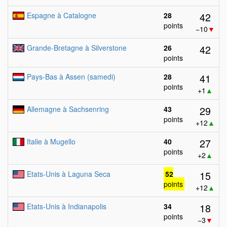
42
Espagne à Catalogne
28
points
−10
▼
42
Grande-Bretagne à Silverstone
26
points
41
Pays-Bas à Assen (samedi)
28
points
+1
▲
29
Allemagne à Sachsenring
43
points
+12
▲
27
Italie à Mugello
40
points
+2
▲
15
Etats-Unis à Laguna Seca
52
points
+12
▲
18
Etats-Unis à Indianapolis
34
points
−3
▼