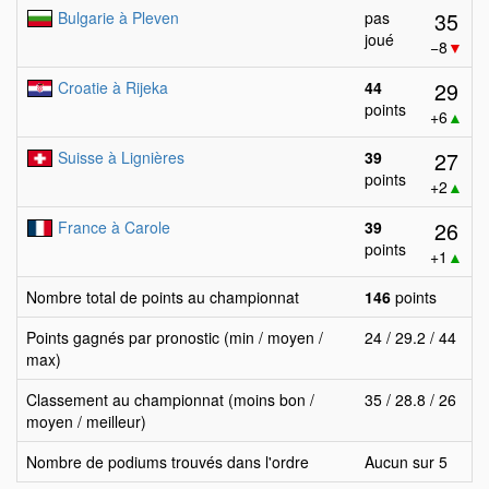
35
Bulgarie à Pleven
pas
joué
−8
▼
29
Croatie à Rijeka
44
points
+6
▲
27
Suisse à Lignières
39
points
+2
▲
26
France à Carole
39
points
+1
▲
Nombre total de points au championnat
146
points
Points gagnés par pronostic (min / moyen /
24 / 29.2 / 44
max)
Classement au championnat (moins bon /
35 / 28.8 / 26
moyen / meilleur)
Nombre de podiums trouvés dans l'ordre
Aucun sur 5