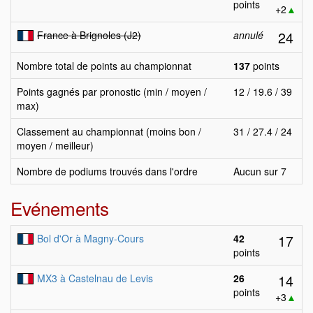
points
+2
▲
24
France à Brignoles (J2)
annulé
Nombre total de points au championnat
137
points
Points gagnés par pronostic (min / moyen /
12 / 19.6 / 39
max)
Classement au championnat (moins bon /
31 / 27.4 / 24
moyen / meilleur)
Nombre de podiums trouvés dans l'ordre
Aucun sur 7
Evénements
17
Bol d'Or à Magny-Cours
42
points
14
MX3 à Castelnau de Levis
26
points
+3
▲