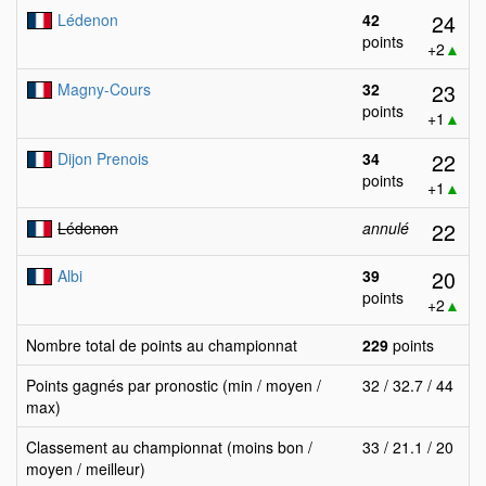
24
Lédenon
42
points
+2
▲
23
Magny-Cours
32
points
+1
▲
22
Dijon Prenois
34
points
+1
▲
22
Lédenon
annulé
20
Albi
39
points
+2
▲
Nombre total de points au championnat
229
points
Points gagnés par pronostic (min / moyen /
32 / 32.7 / 44
max)
Classement au championnat (moins bon /
33 / 21.1 / 20
moyen / meilleur)