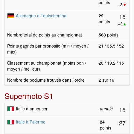
points
−3
▼
15
Allemagne à Teutschenthal
29
points
+3
▲
Nombre total de points au championnat
568
points
Points gagnés par pronostic (min / moyen /
21 / 35.5 / 52
max)
Classement au championnat (moins bon /
28 / 19.2 / 15
moyen / meilleur)
Nombre de podiums trouvés dans l'ordre
2 sur 16
Supermoto S1
15
Italie à annoncer
annulé
27
Italie à Palermo
24
points