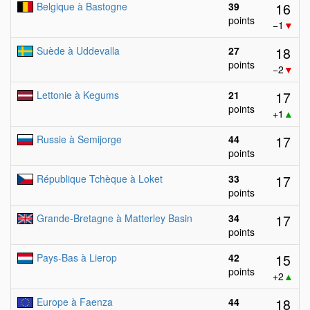
16
Belgique à Bastogne
39
points
−1
▼
18
Suède à Uddevalla
27
points
−2
▼
17
Lettonie à Kegums
21
points
+1
▲
17
Russie à Semijorge
44
points
17
République Tchèque à Loket
33
points
17
Grande-Bretagne à Matterley Basin
34
points
15
Pays-Bas à Lierop
42
points
+2
▲
18
Europe à Faenza
44