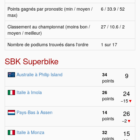
Points gagnés par pronostic (min / moyen /
6 / 33.9 / 52
max)
Classement au championnat (moins bon /
27 / 10.6 / 2
moyen / meilleur)
Nombre de podiums trouvés dans l'ordre
1 sur 17
SBK Superbike
9
Australie à Philip Island
34
points
24
Italie à Imola
26
points
−15
▼
26
Pays-Bas à Assen
14
points
−2
▼
15
Italie à Monza
32
points