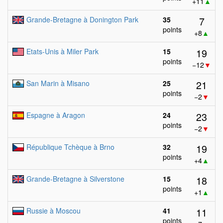
+11
▲
7
Grande-Bretagne à Donington Park
35
points
+8
▲
19
Etats-Unis à Miler Park
15
points
−12
▼
21
San Marin à Misano
25
points
−2
▼
23
Espagne à Aragon
24
points
−2
▼
19
République Tchèque à Brno
32
points
+4
▲
18
Grande-Bretagne à Silverstone
15
points
+1
▲
11
Russie à Moscou
41
points