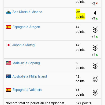
points
−2
▼
4
San Marin à Misano
52
points
+3
▲
Espagne à Aragon
47
🥉
points
+1
▲
Japon à Motegi
47
🥈
points
+1
▲
Malaisie à Sepang
6
🥈
points
Australie à Philip Island
42
🥈
points
Espagne à Valencia
15
🥈
points
Nombre total de points au championnat
577
points