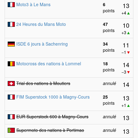
13
Moto3 à Le Mans
6
points
+4
▲
10
24 Heures du Mans Moto
47
points
+3
▲
11
ISDE 6 jours à Sachenring
34
points
−1
▼
14
Motocross des nations à Lommel
18
points
−3
▼
14
Trial des nations à Moutiers
annulé
13
FIM Superstock 1000 à Magny-Cours
25
points
+1
▲
13
EUR Superstock 600 à Magny-Cours
annulé
13
Supermoto des nations à Portimao
annulé