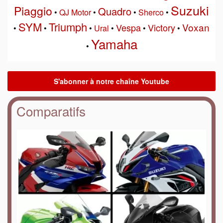
Suzuki
Piaggio
Quadro
•
QJ Motor
•
•
Sherco
•
SYM
Triumph
Voxan
Vespa
Victory
•
•
•
Ural
•
•
•
Yamaha
•
Comparatifs