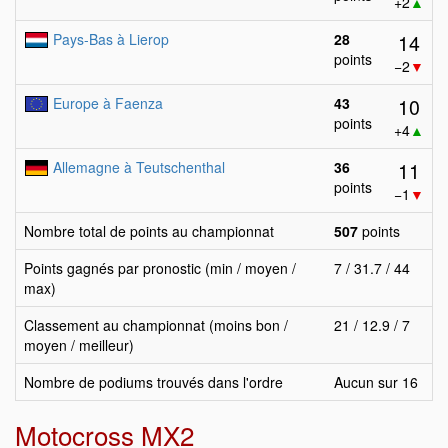
+2
▲
14
Pays-Bas à Lierop
28
points
−2
▼
10
Europe à Faenza
43
points
+4
▲
11
Allemagne à Teutschenthal
36
points
−1
▼
Nombre total de points au championnat
507
points
Points gagnés par pronostic (min / moyen /
7 / 31.7 / 44
max)
Classement au championnat (moins bon /
21 / 12.9 / 7
moyen / meilleur)
Nombre de podiums trouvés dans l'ordre
Aucun sur 16
Motocross MX2