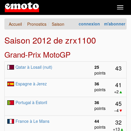
Togg
navig
connexion
m'abonner
Accueil
Pronostics
Saison
Saison 2012 de zrx1100
Grand-Prix MotoGP
43
Qatar à Losail (nuit)
25
points
41
Espagne à Jerez
36
points
+2
▲
45
Portugal à Estoril
36
points
−4
▼
32
France à Le Mans
44
points
+13
▲