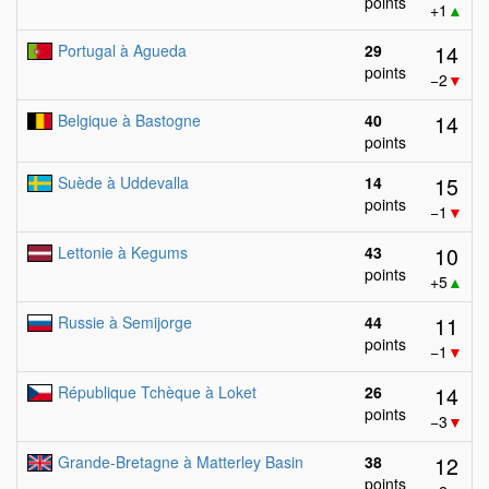
points
+1
▲
14
Portugal à Agueda
29
points
−2
▼
14
Belgique à Bastogne
40
points
15
Suède à Uddevalla
14
points
−1
▼
10
Lettonie à Kegums
43
points
+5
▲
11
Russie à Semijorge
44
points
−1
▼
14
République Tchèque à Loket
26
points
−3
▼
12
Grande-Bretagne à Matterley Basin
38
points