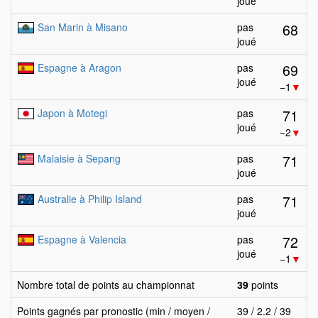
joué
68
San Marin à Misano
pas
joué
69
Espagne à Aragon
pas
joué
−1
▼
71
Japon à Motegi
pas
joué
−2
▼
71
Malaisie à Sepang
pas
joué
71
Australie à Philip Island
pas
joué
72
Espagne à Valencia
pas
joué
−1
▼
Nombre total de points au championnat
39
points
Points gagnés par pronostic (min / moyen /
39 / 2.2 / 39