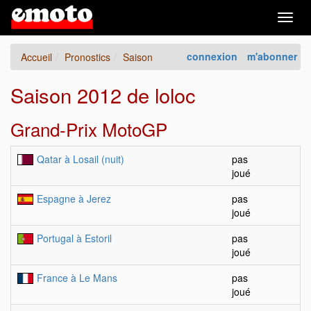
Togg
navig
connexion
m'abonner
Accueil
Pronostics
Saison
Saison 2012 de loloc
Grand-Prix MotoGP
Qatar à Losail (nuit)
pas
joué
Espagne à Jerez
pas
joué
Portugal à Estoril
pas
joué
France à Le Mans
pas
joué