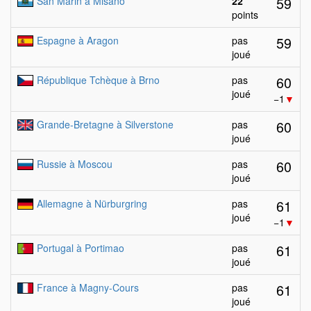
59
San Marin à Misano
22
points
59
Espagne à Aragon
pas
joué
60
République Tchèque à Brno
pas
joué
−1
▼
60
Grande-Bretagne à Silverstone
pas
joué
60
Russie à Moscou
pas
joué
61
Allemagne à Nürburgring
pas
joué
−1
▼
61
Portugal à Portimao
pas
joué
61
France à Magny-Cours
pas
joué