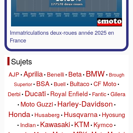
Immatriculations deux-roues année 2025 en
France
Sujets
BMW
Aprilia
Beta
AJP
Benelli
•
•
•
•
•
Brough
BSA
Bultaco
CF Moto
Buell
Superior
•
•
•
•
•
Ducati
Royal Enfield
Gilera
Derbi
Fantic
•
•
•
•
Harley-Davidson
Moto Guzzi
•
•
•
Honda
Husqvarna
Hyosung
Husaberg
•
•
•
Kawasaki
KTM
Kymco
Indian
•
•
•
•
•