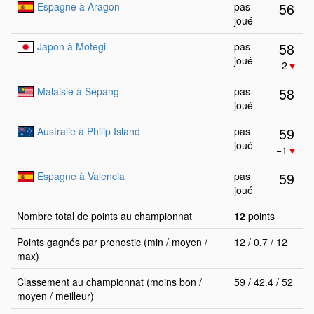
56
Espagne à Aragon
pas
joué
58
Japon à Motegi
pas
joué
−2
▼
58
Malaisie à Sepang
pas
joué
59
Australie à Philip Island
pas
joué
−1
▼
59
Espagne à Valencia
pas
joué
Nombre total de points au championnat
12
points
Points gagnés par pronostic (min / moyen /
12 / 0.7 / 12
max)
Classement au championnat (moins bon /
59 / 42.4 / 52
moyen / meilleur)