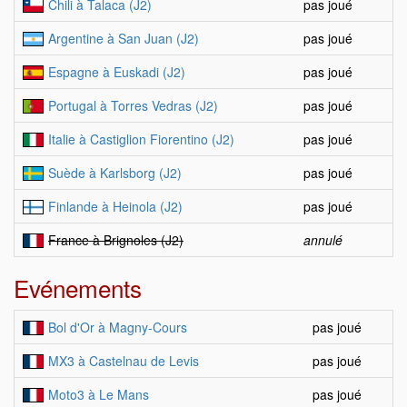
Chili à Talaca (J2)
pas joué
Argentine à San Juan (J2)
pas joué
Espagne à Euskadi (J2)
pas joué
Portugal à Torres Vedras (J2)
pas joué
Italie à Castiglion Fiorentino (J2)
pas joué
Suède à Karlsborg (J2)
pas joué
Finlande à Heinola (J2)
pas joué
France à Brignoles (J2)
annulé
Evénements
Bol d'Or à Magny-Cours
pas joué
MX3 à Castelnau de Levis
pas joué
Moto3 à Le Mans
pas joué