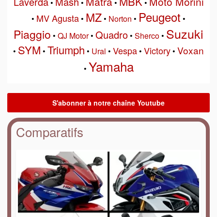
MBK
Matra
Moto Morini
Laverda
Mash
•
•
•
•
Peugeot
MZ
MV Agusta
•
•
•
Norton
•
•
Suzuki
Piaggio
Quadro
•
QJ Motor
•
•
Sherco
•
SYM
Triumph
Voxan
Vespa
Victory
•
•
•
Ural
•
•
•
Yamaha
•
Comparatifs