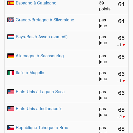
64
Espagne à Catalogne
39
points
64
Grande-Bretagne à Silverstone
pas
joué
65
Pays-Bas à Assen (samedi)
pas
joué
−1
▼
65
Allemagne à Sachsenring
pas
joué
66
Italie à Mugello
pas
joué
−1
▼
66
Etats-Unis à Laguna Seca
pas
joué
68
Etats-Unis à Indianapolis
pas
joué
−2
▼
68
République Tchèque à Brno
pas