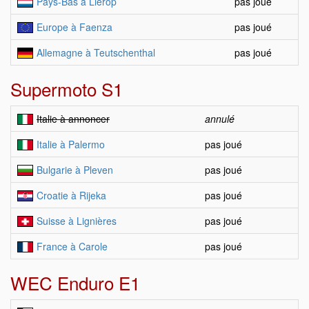
Pays-Bas à Lierop
pas joué
Europe à Faenza
pas joué
Allemagne à Teutschenthal
pas joué
Supermoto S1
Italie à annoncer
annulé
Italie à Palermo
pas joué
Bulgarie à Pleven
pas joué
Croatie à Rijeka
pas joué
Suisse à Lignières
pas joué
France à Carole
pas joué
WEC Enduro E1