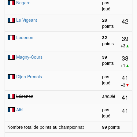
Nogaro
pas
joué
42
Le Vigeant
28
points
39
Lédenon
32
points
+3
▲
38
Magny-Cours
39
points
+1
▲
41
Dijon Prenois
pas
joué
−3
▼
41
Lédenon
annulé
41
Albi
pas
joué
Nombre total de points au championnat
99
points