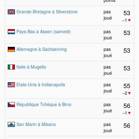
points
53
Grande-Bretagne à Silverstone
pas
joué
−1
▼
53
Pays-Bas à Assen (samedi)
pas
joué
53
Allemagne à Sachsenring
pas
joué
53
Italie à Mugello
pas
joué
55
Etats-Unis à Indianapolis
pas
joué
−2
▼
56
République Tchèque à Brno
pas
joué
−1
▼
56
San Marin à Misano
pas
joué