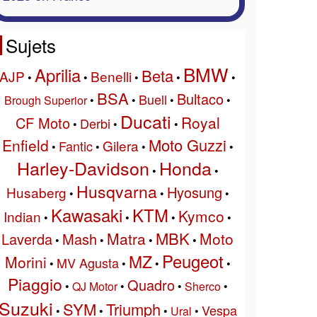
Sujets
BMW
Aprilia
Beta
AJP
Benelli
•
•
•
•
•
BSA
Bultaco
Buell
Brough Superior
•
•
•
•
Ducati
Royal
CF Moto
Derbi
•
•
•
Moto Guzzi
Enfield
Gilera
Fantic
•
•
•
•
Harley-Davidson
Honda
•
•
Husqvarna
Hyosung
Husaberg
•
•
•
Kawasaki
KTM
Kymco
Indian
•
•
•
•
MBK
Matra
Moto
Laverda
Mash
•
•
•
•
Peugeot
MZ
Morini
MV Agusta
•
•
•
•
Piaggio
Quadro
•
QJ Motor
•
•
Sherco
•
Suzuki
SYM
Triumph
Vespa
•
•
•
Ural
•