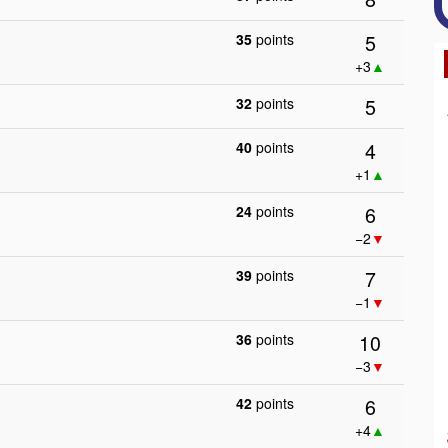
5
35
points
+3
▲
5
32
points
4
40
points
+1
▲
6
24
points
−2
▼
7
39
points
−1
▼
10
36
points
−3
▼
6
42
points
+4
▲