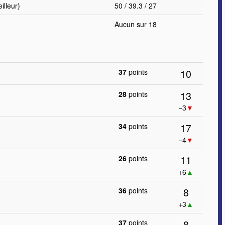
lleur)
50 / 39.3 / 27
Aucun sur 18
10
37
points
13
28
points
−3
▼
17
34
points
−4
▼
11
26
points
+6
▲
8
36
points
+3
▲
8
37
points