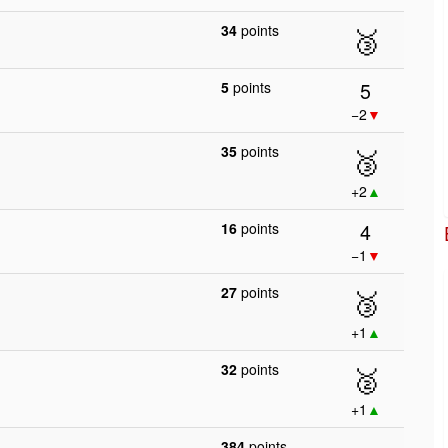
34
points
🥉
5
5
points
−2
▼
35
points
🥉
+2
▲
4
16
points
−1
▼
27
points
🥉
+1
▲
32
points
🥈
+1
▲
384
points