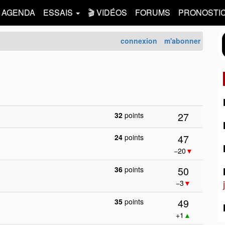
AGENDA
ESSAIS
🎬 VIDÉOS
FORUMS
PRONOSTI
connexion
m'abonner
27
32
points
47
24
points
−20
▼
50
36
points
−3
▼
49
35
points
+1
▲