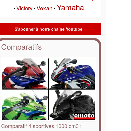
Yamaha
Voxan
Victory
•
•
•
Comparatifs
Comparatif 4 sportives 1000 cm3 :