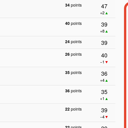
47
34
points
+2
▲
39
40
points
+8
▲
39
24
points
40
26
points
−1
▼
36
35
points
+4
▲
35
36
points
+1
▲
39
22
points
−4
▼
22
points