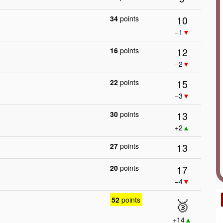
10
34
points
−1
▼
12
16
points
−2
▼
15
22
points
−3
▼
13
30
points
+2
▲
13
27
points
17
20
points
−4
▼
52
points
🥉
+14
▲