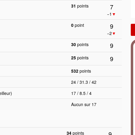
7
31
points
−1
▼
9
0
point
−2
▼
9
30
points
9
25
points
532
points
24 / 31.3 / 42
lleur)
17 / 8.5 / 4
Aucun sur 17
9
34
points