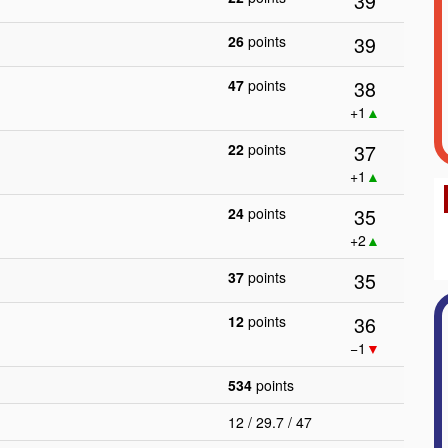
39
39
26
points
38
47
points
+1
▲
37
22
points
+1
▲
35
24
points
+2
▲
35
37
points
36
12
points
−1
▼
534
points
12 / 29.7 / 47