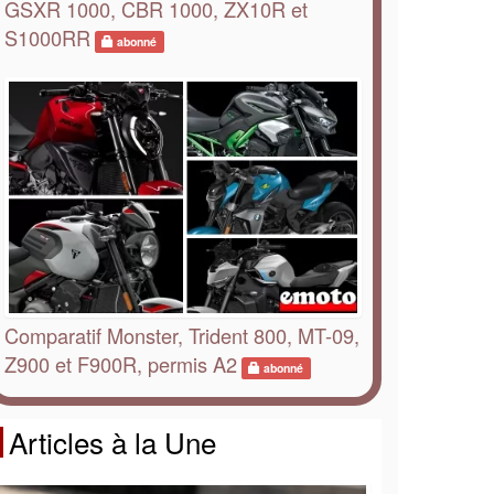
GSXR 1000, CBR 1000, ZX10R et
S1000RR
abonné
Comparatif Monster, Trident 800, MT-09,
Z900 et F900R, permis A2
abonné
Articles à la Une