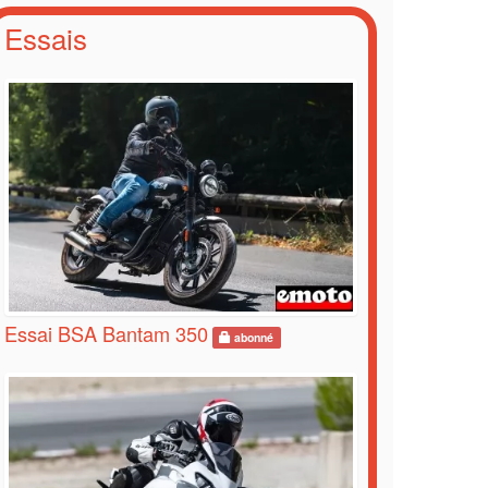
Essais
Essai BSA Bantam 350
abonné