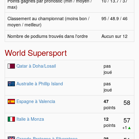
Points gagnés par pronostic (min / moyen /
10 / 13.7 / 37
max)
Classement au championnat (moins bon /
95 / 48.9 / 46
moyen / meilleur)
Nombre de podiums trouvés dans l'ordre
Aucun sur 12
World Supersport
Qatar à Doha/Losail
pas
joué
Australie à Phillip Island
pas
joué
58
Espagne à Valencia
47
points
57
Italie à Monza
12
points
+1
▲
Grande-Bretagne à Silverstone
28