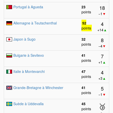
18
Portugal à Agueda
23
points
−1
▼
4
Allemagne à Teutschenthal
52
points
+14
▲
8
Japon à Sugo
32
points
−4
▼
7
Bulgarie à Sevlievo
41
points
+1
▲
4
Italie à Montevarchi
47
points
+3
▲
5
Grande-Bretagne à Winchester
41
points
−1
▼
Suède à Uddevalla
45
🥉
points