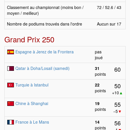
Classement au championnat (moins bon /
72 / 52.6 / 43
moyen / meilleur)
Nombre de podiums trouvés dans l'ordre
Aucun sur 17
Grand Prix 250
Espagne à Jerez de la Frontera
pas
joué
60
Qatar à Doha/Losail (samedi)
31
points
50
Turquie à Istanbul
22
points
+10
▲
55
Chine à Shanghai
19
points
−5
▼
56
France à Le Mans
14
points
−1
▼