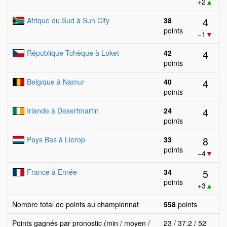
+2
▲
4
Afrique du Sud à Sun City
38
points
−1
▼
4
République Tchèque à Loket
42
points
4
Belgique à Namur
40
points
4
Irlande à Desertmartin
24
points
8
Pays Bas à Lierop
33
points
−4
▼
5
France à Ernée
34
points
+3
▲
Nombre total de points au championnat
558
points
Points gagnés par pronostic (min / moyen /
23 / 37.2 / 52