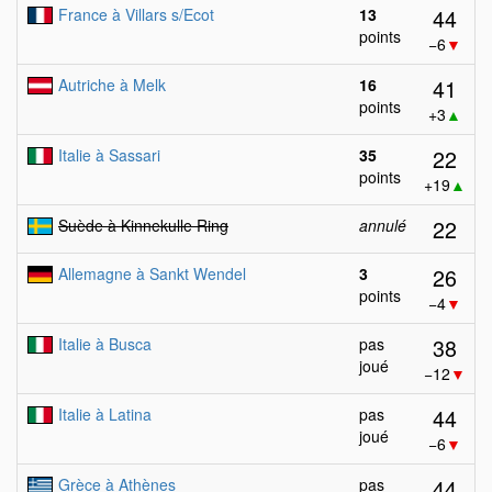
44
France à Villars s/Ecot
13
points
−6
▼
41
Autriche à Melk
16
points
+3
▲
22
Italie à Sassari
35
points
+19
▲
22
Suède à Kinnekulle Ring
annulé
26
Allemagne à Sankt Wendel
3
points
−4
▼
38
Italie à Busca
pas
joué
−12
▼
44
Italie à Latina
pas
joué
−6
▼
44
Grèce à Athènes
pas