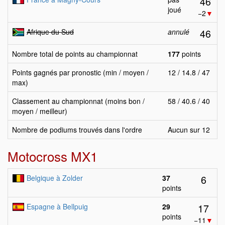
46
joué
−2
▼
46
Afrique du Sud
annulé
Nombre total de points au championnat
177
points
Points gagnés par pronostic (min / moyen /
12 / 14.8 / 47
max)
Classement au championnat (moins bon /
58 / 40.6 / 40
moyen / meilleur)
Nombre de podiums trouvés dans l'ordre
Aucun sur 12
Motocross MX1
6
Belgique à Zolder
37
points
17
Espagne à Bellpuig
29
points
−11
▼