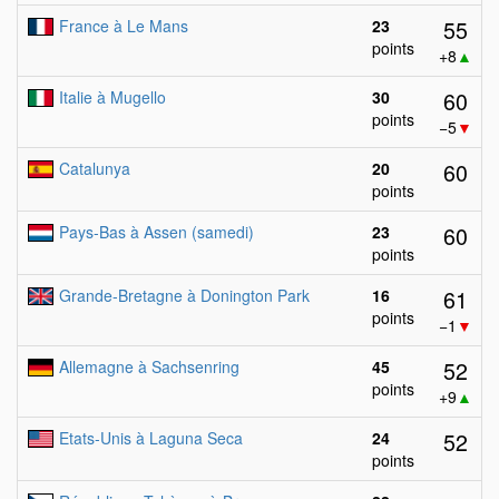
55
France à Le Mans
23
points
+8
▲
60
Italie à Mugello
30
points
−5
▼
60
Catalunya
20
points
60
Pays-Bas à Assen (samedi)
23
points
61
Grande-Bretagne à Donington Park
16
points
−1
▼
52
Allemagne à Sachsenring
45
points
+9
▲
52
Etats-Unis à Laguna Seca
24
points