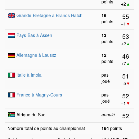
points
+2
▲
55
Grande-Bretagne à Brands Hatch
16
points
−1
▼
53
Pays-Bas à Assen
13
points
+2
▲
46
Allemagne à Lausitz
12
points
+7
▲
51
Italie à Imola
pas
joué
−5
▼
52
France à Magny-Cours
pas
joué
−1
▼
52
Afrique du Sud
annulé
Nombre total de points au championnat
164
points