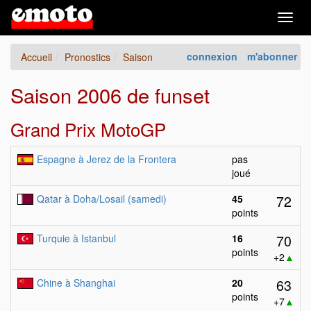
Togg
navig
connexion
m'abonner
Accueil
Pronostics
Saison
Saison 2006 de funset
Grand Prix MotoGP
Espagne à Jerez de la Frontera
pas
joué
72
Qatar à Doha/Losail (samedi)
45
points
70
Turquie à Istanbul
16
points
+2
▲
63
Chine à Shanghai
20
points
+7
▲