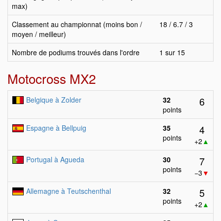
max)
Classement au championnat (moins bon /
18 / 6.7 / 3
moyen / meilleur)
Nombre de podiums trouvés dans l'ordre
1 sur 15
Motocross MX2
6
Belgique à Zolder
32
points
4
Espagne à Bellpuig
35
points
+2
▲
7
Portugal à Agueda
30
points
−3
▼
5
Allemagne à Teutschenthal
32
points
+2
▲