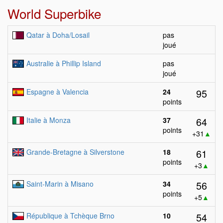
World Superbike
Qatar à Doha/Losail
pas
joué
Australie à Phillip Island
pas
joué
95
Espagne à Valencia
24
points
64
Italie à Monza
37
points
+31
▲
61
Grande-Bretagne à Silverstone
18
points
+3
▲
56
Saint-Marin à Misano
34
points
+5
▲
54
République à Tchèque Brno
10