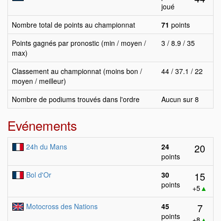
joué
Nombre total de points au championnat
71
points
Points gagnés par pronostic (min / moyen /
3 / 8.9 / 35
max)
Classement au championnat (moins bon /
44 / 37.1 / 22
moyen / meilleur)
Nombre de podiums trouvés dans l'ordre
Aucun sur 8
Evénements
20
24h du Mans
24
points
15
Bol d'Or
30
points
+5
▲
7
Motocross des Nations
45
points
+8
▲