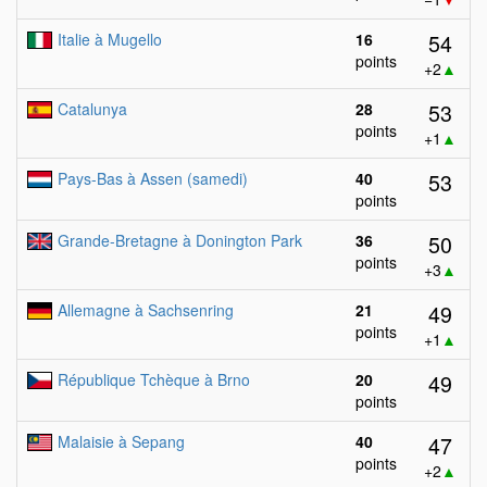
54
Italie à Mugello
16
points
+2
▲
53
Catalunya
28
points
+1
▲
53
Pays-Bas à Assen (samedi)
40
points
50
Grande-Bretagne à Donington Park
36
points
+3
▲
49
Allemagne à Sachsenring
21
points
+1
▲
49
République Tchèque à Brno
20
points
47
Malaisie à Sepang
40
points
+2
▲