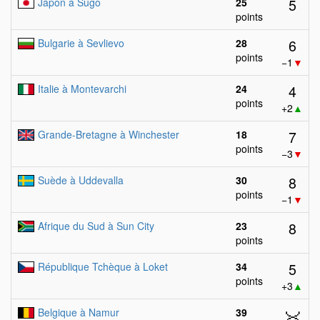
5
Japon à Sugo
25
points
6
Bulgarie à Sevlievo
28
points
−1
▼
4
Italie à Montevarchi
24
points
+2
▲
7
Grande-Bretagne à Winchester
18
points
−3
▼
8
Suède à Uddevalla
30
points
−1
▼
8
Afrique du Sud à Sun City
23
points
5
République Tchèque à Loket
34
points
+3
▲
Belgique à Namur
39
🥉