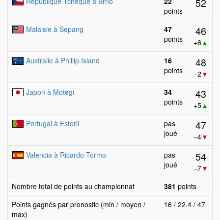
52
République Tchèque à Brno
22
points
46
Malaisie à Sepang
47
points
+6
▲
48
Australie à Phillip Island
16
points
−2
▼
43
Japon à Motegi
34
points
+5
▲
47
Portugal à Estoril
pas
joué
−4
▼
54
Valencia à Ricardo Tormo
pas
joué
−7
▼
Nombre total de points au championnat
381
points
Points gagnés par pronostic (min / moyen /
16 / 22.4 / 47
max)