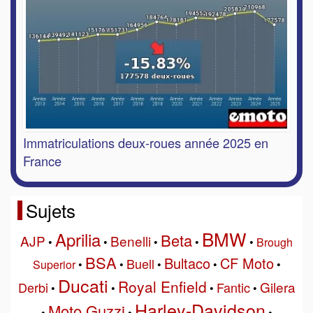
Immatriculations deux-roues année 2025 en
France
Sujets
BMW
Aprilia
Beta
AJP
Benelli
•
•
•
•
•
Brough
BSA
Bultaco
CF Moto
Buell
Superior
•
•
•
•
•
Ducati
Royal Enfield
Gilera
Derbi
Fantic
•
•
•
•
Harley-Davidson
Moto Guzzi
•
•
•