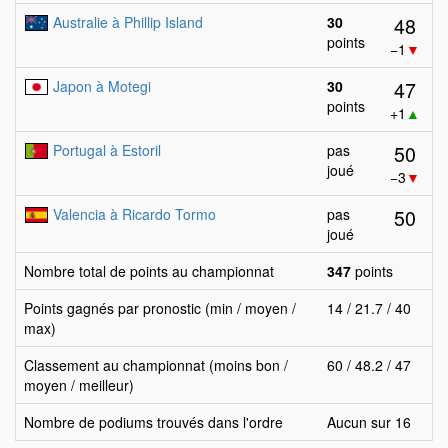
48
Australie à Phillip Island
30
points
−1
▼
47
Japon à Motegi
30
points
+1
▲
50
Portugal à Estoril
pas
joué
−3
▼
50
Valencia à Ricardo Tormo
pas
joué
Nombre total de points au championnat
347
points
Points gagnés par pronostic (min / moyen /
14 / 21.7 / 40
max)
Classement au championnat (moins bon /
60 / 48.2 / 47
moyen / meilleur)
Nombre de podiums trouvés dans l'ordre
Aucun sur 16