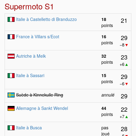
Supermoto S1
21
Italie à Castelletto di Branduzzo
18
points
29
France à Villars s/Ecot
16
points
−8
▼
23
Autriche à Melk
32
points
+6
▲
29
Italie à Sassari
15
points
−6
▼
29
Suède à Kinnekulle Ring
annulé
22
Allemagne à Sankt Wendel
44
points
+7
▲
28
Italie à Busca
pas
joué
−6
▼