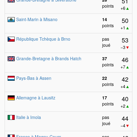
51
points
+6
▲
50
Saint-Marin à Misano
14
points
+1
▲
53
République Tchèque à Brno
pas
joué
−3
▼
46
Grande-Bretagne à Brands Hatch
37
points
+7
▲
42
Pays-Bas à Assen
22
points
+4
▲
40
Allemagne à Lausitz
17
points
+2
▲
44
Italie à Imola
pas
joué
−4
▼
France à Magny-Cours
pas