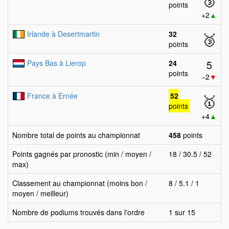
points
+2
▲
Irlande à Desertmartin
32
🥉
points
5
Pays Bas à Lierop
24
points
−2
▼
France à Ernée
52
🥇
points
+4
▲
Nombre total de points au championnat
458
points
Points gagnés par pronostic (min / moyen /
18 / 30.5 / 52
max)
Classement au championnat (moins bon /
8 / 5.1 / 1
moyen / meilleur)
Nombre de podiums trouvés dans l'ordre
1 sur 15