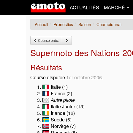
ACTUALITÉS
MARCHÉ
Accueil
Pronostics
Saison
Championnat
Course préc.
Supermoto des Nations 20
Résultats
Course disputée
1er octobre 2006
.
Italie (1)
France (2)
Autre pilote
Italie Junior (13)
Irlande (12)
Suède (6)
Norvège (7)
Denmark (8)