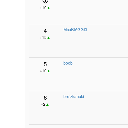
+10
▲
4
MaxBIAGGI3
+15
▲
5
boob
+10
▲
6
breizkanaki
+2
▲