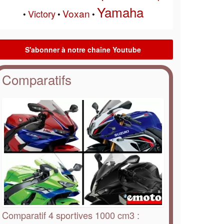
Yamaha
Voxan
Victory
•
•
•
Comparatifs
Comparatif 4 sportives 1000 cm3 :