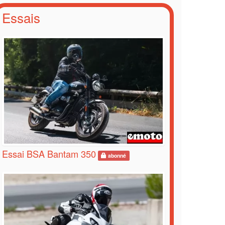
Essais
Essai BSA Bantam 350
abonné