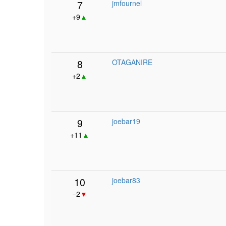
7
jmfournel
+9
▲
8
OTAGANIRE
+2
▲
9
joebar19
+11
▲
10
joebar83
−2
▼