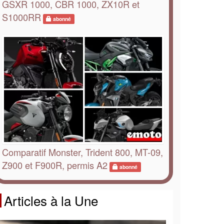
GSXR 1000, CBR 1000, ZX10R et
S1000RR
abonné
Comparatif Monster, Trident 800, MT-09,
Z900 et F900R, permis A2
abonné
Articles à la Une