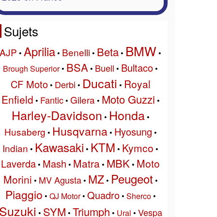
Sujets
BMW
Aprilia
Beta
AJP
Benelli
•
•
•
•
•
BSA
Bultaco
Buell
Brough Superior
•
•
•
•
Ducati
Royal
CF Moto
Derbi
•
•
•
Moto Guzzi
Enfield
Gilera
Fantic
•
•
•
•
Harley-Davidson
Honda
•
•
Husqvarna
Hyosung
Husaberg
•
•
•
Kawasaki
KTM
Kymco
Indian
•
•
•
•
MBK
Matra
Moto
Laverda
Mash
•
•
•
•
Peugeot
MZ
Morini
MV Agusta
•
•
•
•
Piaggio
Quadro
•
QJ Motor
•
•
Sherco
•
Suzuki
SYM
Triumph
Vespa
•
•
•
Ural
•