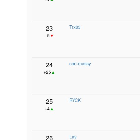
23
Trx83
−5
▼
24
carl-massy
+25
▲
25
RYCK
+4
▲
26
Lav