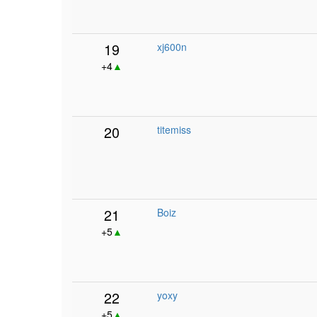
19
xj600n
+4
▲
20
titemiss
21
Boiz
+5
▲
22
yoxy
+5
▲