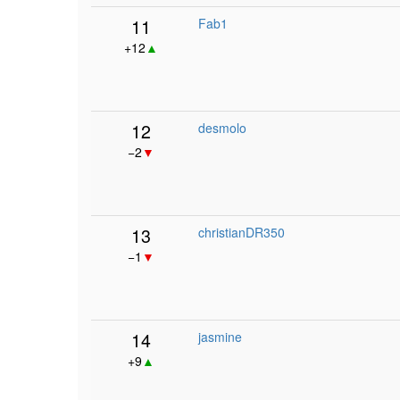
11
Fab1
+12
▲
12
desmolo
−2
▼
13
christianDR350
−1
▼
14
jasmine
+9
▲