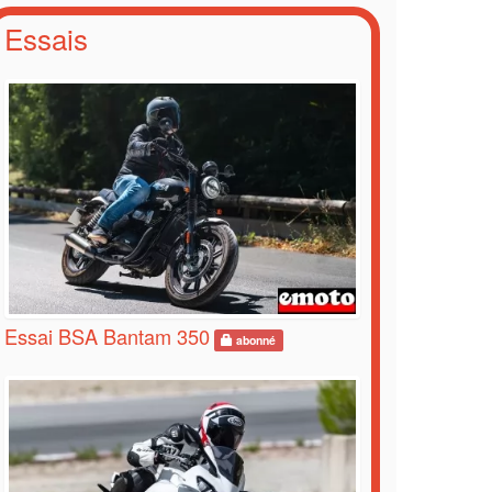
Essais
Essai BSA Bantam 350
abonné