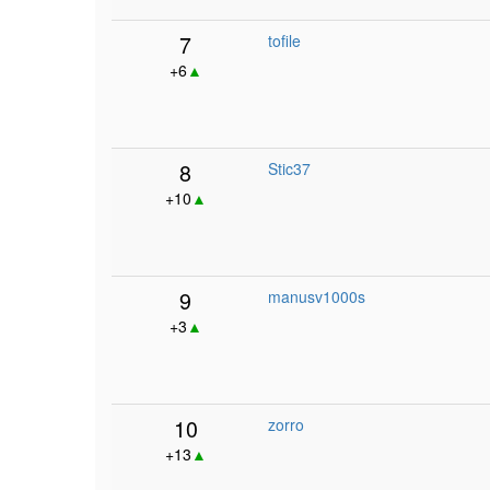
7
tofile
+6
▲
8
Stic37
+10
▲
9
manusv1000s
+3
▲
10
zorro
+13
▲