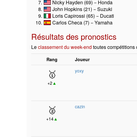
Nicky Hayden (69) − Honda
John Hopkins (21) − Suzuki
Loris Capirossi (65) − Ducati
Carlos Checa (7) − Yamaha
Résultats des pronostics
Le
classement du week-end
toutes compétitions
Rang
Joueur
🥇
yoxy
+2
▲
🥈
cazin
+14
▲