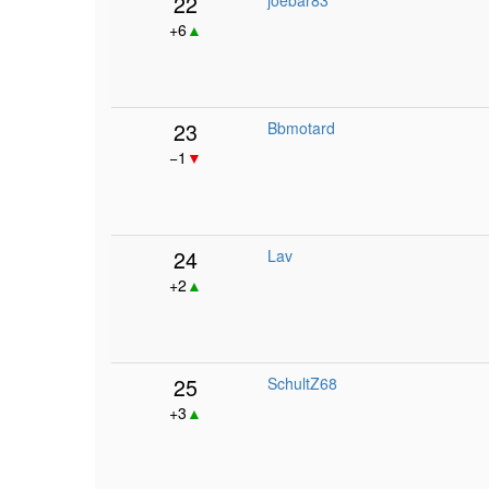
22
joebar83
+6
▲
23
Bbmotard
−1
▼
24
Lav
+2
▲
25
SchultZ68
+3
▲