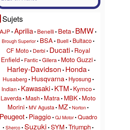
Sujets
BMW
Aprilia
Beta
AJP
Benelli
•
•
•
•
•
BSA
Bultaco
Buell
Brough Superior
•
•
•
•
Ducati
Royal
CF Moto
Derbi
•
•
•
Moto Guzzi
Enfield
Gilera
Fantic
•
•
•
•
Harley-Davidson
Honda
•
•
Husqvarna
Hyosung
Husaberg
•
•
•
Kawasaki
KTM
Kymco
Indian
•
•
•
•
MBK
Matra
Moto
Laverda
Mash
•
•
•
•
MZ
Morini
MV Agusta
•
•
•
Norton
•
Peugeot
Piaggio
Quadro
•
•
QJ Motor
•
Suzuki
SYM
Triumph
•
Sherco
•
•
•
•