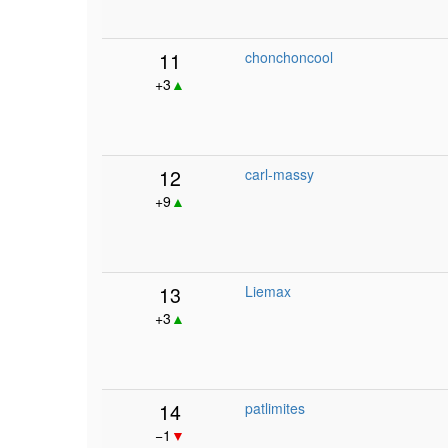
11
chonchoncool
+3
▲
12
carl-massy
+9
▲
13
Liemax
+3
▲
14
patlimites
−1
▼