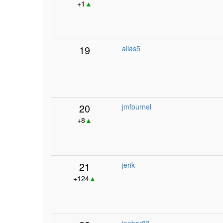
+1
▲
19
alias5
20
jmfournel
+8
▲
21
jerik
+124
▲