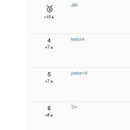
🥉
JMi
+10
▲
4
keduv4
+7
▲
5
joebar19
+7
▲
6
Tm
+8
▲