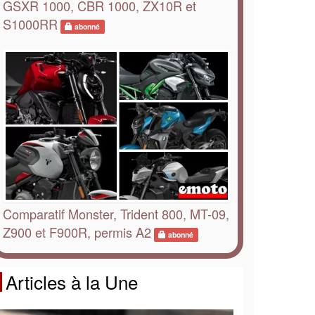
GSXR 1000, CBR 1000, ZX10R et
S1000RR
abonné
Comparatif Monster, Trident 800, MT-09,
Z900 et F900R, permis A2
abonné
Articles à la Une