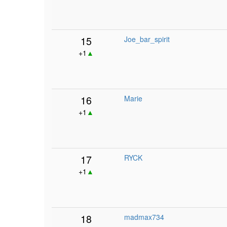
15
Joe_bar_spirit
+1
▲
16
Marie
+1
▲
17
RYCK
+1
▲
18
madmax734