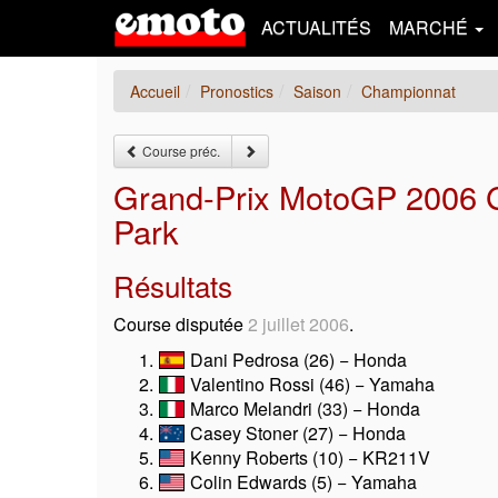
ACTUALITÉS
MARCHÉ
Accueil
Pronostics
Saison
Championnat
Course préc.
Grand-Prix MotoGP 2006 
Park
Résultats
Course disputée
2 juillet 2006
.
Dani Pedrosa (26) − Honda
Valentino Rossi (46) − Yamaha
Marco Melandri (33) − Honda
Casey Stoner (27) − Honda
Kenny Roberts (10) − KR211V
Colin Edwards (5) − Yamaha