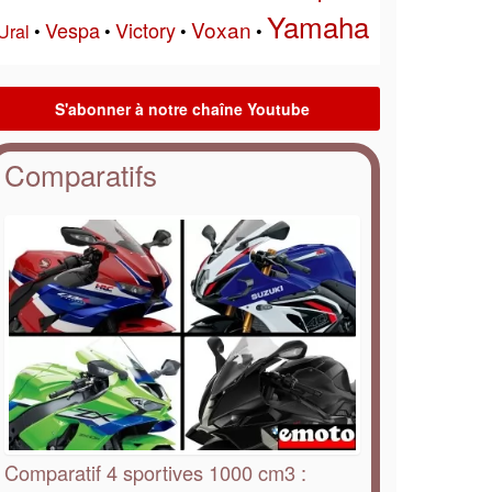
Yamaha
Voxan
Vespa
Victory
Ural
•
•
•
•
Comparatifs
Comparatif 4 sportives 1000 cm3 :