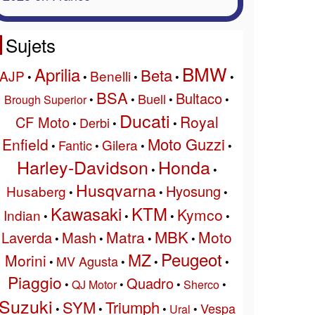
Sujets
BMW
Aprilia
Beta
AJP
Benelli
•
•
•
•
•
BSA
Bultaco
Buell
Brough Superior
•
•
•
•
Ducati
Royal
CF Moto
Derbi
•
•
•
Moto Guzzi
Enfield
Gilera
Fantic
•
•
•
•
Harley-Davidson
Honda
•
•
Husqvarna
Hyosung
Husaberg
•
•
•
Kawasaki
KTM
Kymco
Indian
•
•
•
•
MBK
Matra
Moto
Laverda
Mash
•
•
•
•
Peugeot
MZ
Morini
MV Agusta
•
•
•
•
Piaggio
Quadro
•
QJ Motor
•
•
Sherco
•
Suzuki
SYM
Triumph
Vespa
•
•
•
Ural
•