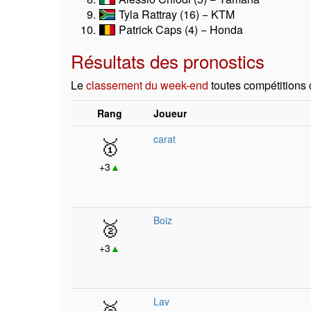
Tyla Rattray (16) − KTM
Patrick Caps (4) − Honda
Résultats des pronostics
Le
classement du week-end
toutes compétitions
Rang
Joueur
🥇
carat
+3
▲
🥈
Boiz
+3
▲
🥉
Lav