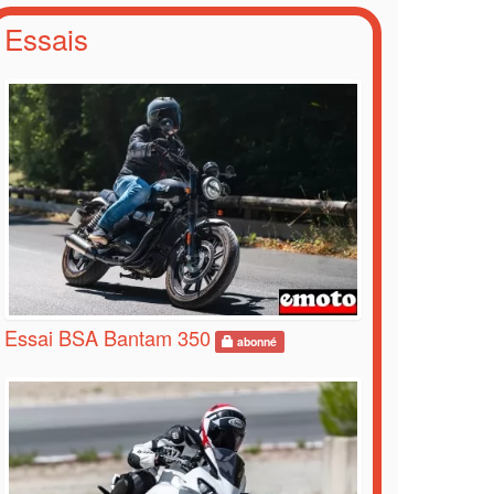
Essais
Essai BSA Bantam 350
abonné