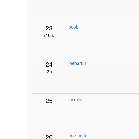
23
boob
+10
▲
24
joebar83
−2
▼
25
jasmine
26
marmotte