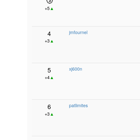
+5
▲
4
jmfournel
+3
▲
5
xj600n
+4
▲
6
patlimites
+3
▲