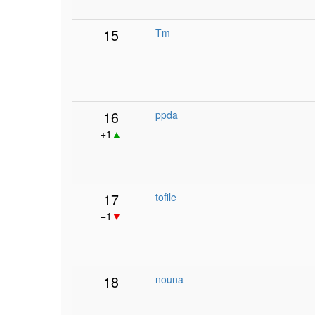
15
Tm
16
ppda
+1
▲
17
tofile
−1
▼
18
nouna