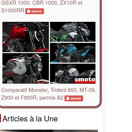
GSXR 1000, CBR 1000, ZX10R et
S1000RR
abonné
Comparatif Monster, Trident 800, MT-09,
Z900 et F900R, permis A2
abonné
Articles à la Une