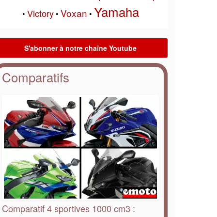
Yamaha
Voxan
Victory
•
•
•
Comparatifs
Comparatif 4 sportives 1000 cm3 :