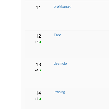
11
breizkanaki
12
Fab1
+4
▲
13
desmolo
+1
▲
14
jrracing
+1
▲