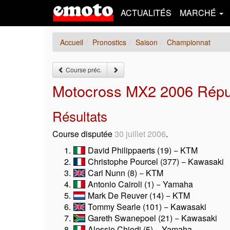
ACTUALITÉS
MARCHÉ
Accueil
Pronostics
Saison
Championnat
Course préc.
Motocross MX2 2006 Répub
Résultats
Course disputée
30 juillet 2006
.
David Philippaerts (19) − KTM
Christophe Pourcel (377) − Kawasaki
Carl Nunn (8) − KTM
Antonio Cairoli (1) − Yamaha
Mark De Reuver (14) − KTM
Tommy Searle (101) − Kawasaki
Gareth Swanepoel (21) − Kawasaki
Alessio Chiodi (5) − Yamaha