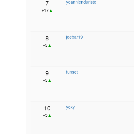
7
yoannlenduriste
+17
▲
8
joebar19
+3
▲
9
funset
+3
▲
10
yoxy
+5
▲