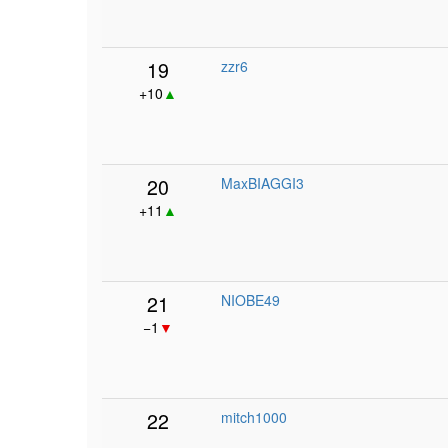
19
zzr6
+10
▲
20
MaxBIAGGI3
+11
▲
21
NIOBE49
−1
▼
22
mitch1000