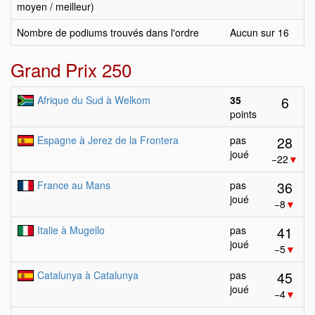
moyen / meilleur)
Nombre de podiums trouvés dans l'ordre
Aucun sur 16
Grand Prix 250
6
Afrique du Sud à Welkom
35
points
28
Espagne à Jerez de la Frontera
pas
joué
−22
▼
36
France au Mans
pas
joué
−8
▼
41
Italie à Mugello
pas
joué
−5
▼
45
Catalunya à Catalunya
pas
joué
−4
▼