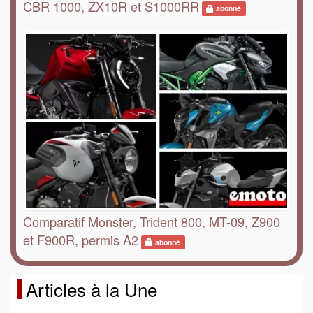
CBR 1000, ZX10R et S1000RR
abonné
Comparatif Monster, Trident 800, MT-09, Z900
et F900R, permis A2
abonné
Articles à la Une