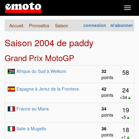
Togg
navig
connexion
m'abonner
Accueil
Pronostics
Saison
Saison 2004 de paddy
Grand Prix MotoGP
58
Afrique du Sud à Welkom
32
points
24
Espagne à Jerez de la Frontera
42
points
+34
▲
19
France au Mans
34
points
+5
▲
18
Italie à Mugello
36
points
+1
▲