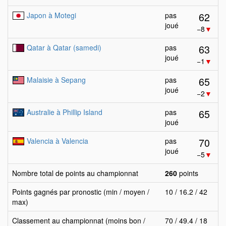
62
Japon à Motegi
pas
joué
−8
▼
63
Qatar à Qatar (samedi)
pas
joué
−1
▼
65
Malaisie à Sepang
pas
joué
−2
▼
65
Australie à Phillip Island
pas
joué
70
Valencia à Valencia
pas
joué
−5
▼
Nombre total de points au championnat
260
points
Points gagnés par pronostic (min / moyen /
10 / 16.2 / 42
max)
Classement au championnat (moins bon /
70 / 49.4 / 18