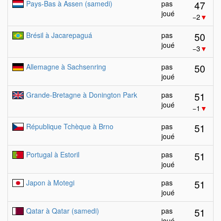
47
Pays-Bas à Assen (samedi)
pas
joué
−2
▼
50
Brésil à Jacarepaguá
pas
joué
−3
▼
50
Allemagne à Sachsenring
pas
joué
51
Grande-Bretagne à Donington Park
pas
joué
−1
▼
51
République Tchèque à Brno
pas
joué
51
Portugal à Estoril
pas
joué
51
Japon à Motegi
pas
joué
51
Qatar à Qatar (samedi)
pas
joué