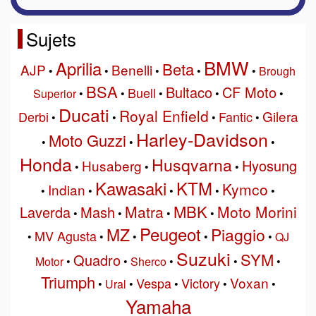
Sujets
BMW
Aprilia
Beta
AJP
Benelli
•
•
•
•
•
Brough
BSA
Bultaco
CF Moto
Buell
Superior
•
•
•
•
•
Ducati
Royal Enfield
Gilera
Derbi
Fantic
•
•
•
•
Harley-Davidson
Moto Guzzi
•
•
•
Honda
Husqvarna
Hyosung
Husaberg
•
•
•
Kawasaki
KTM
Kymco
Indian
•
•
•
•
•
MBK
Matra
Moto Morini
Laverda
Mash
•
•
•
•
Peugeot
MZ
Piaggio
MV Agusta
•
•
•
•
•
QJ
Suzuki
SYM
Quadro
Motor
•
•
Sherco
•
•
•
Triumph
Voxan
Vespa
Victory
•
Ural
•
•
•
•
Yamaha