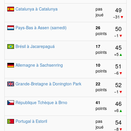
49
Catalunya à Catalunya
pas
joué
−31
▼
50
Pays-Bas à Assen (samedi)
26
points
−1
▼
45
Brésil à Jacarepaguá
17
points
+5
▲
51
Allemagne à Sachsenring
10
points
−6
▼
52
Grande-Bretagne à Donington Park
22
points
−1
▼
46
République Tchèque à Brno
41
points
+6
▲
54
Portugal à Estoril
pas
joué
−8
▼