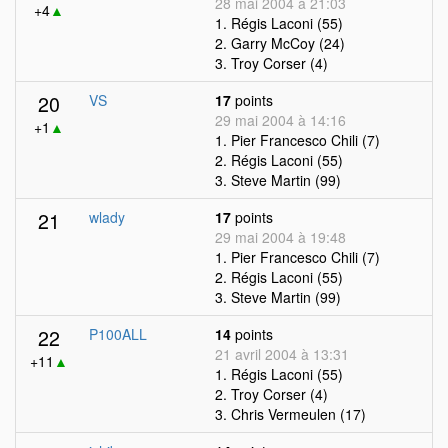
28 mai 2004 à 21:03
+4
▲
1. Régis Laconi (55)
2. Garry McCoy (24)
3. Troy Corser (4)
20
VS
17
points
29 mai 2004 à 14:16
+1
▲
1. Pier Francesco Chili (7)
2. Régis Laconi (55)
3. Steve Martin (99)
21
wlady
17
points
29 mai 2004 à 19:48
1. Pier Francesco Chili (7)
2. Régis Laconi (55)
3. Steve Martin (99)
22
P100ALL
14
points
21 avril 2004 à 13:31
+11
▲
1. Régis Laconi (55)
2. Troy Corser (4)
3. Chris Vermeulen (17)