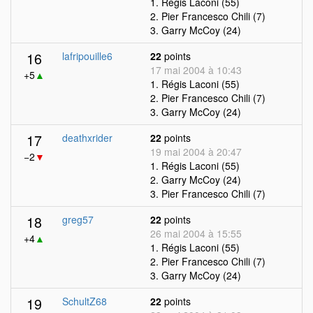
1. Régis Laconi (55)
2. Pier Francesco Chili (7)
3. Garry McCoy (24)
16
lafripouille6
22
points
17 mai 2004 à 10:43
+5
▲
1. Régis Laconi (55)
2. Pier Francesco Chili (7)
3. Garry McCoy (24)
17
deathxrider
22
points
19 mai 2004 à 20:47
−2
▼
1. Régis Laconi (55)
2. Garry McCoy (24)
3. Pier Francesco Chili (7)
18
greg57
22
points
26 mai 2004 à 15:55
+4
▲
1. Régis Laconi (55)
2. Pier Francesco Chili (7)
3. Garry McCoy (24)
19
SchultZ68
22
points