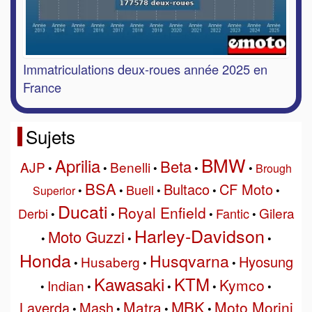
Immatriculations deux-roues année 2025 en
France
Sujets
BMW
Aprilia
Beta
AJP
Benelli
•
•
•
•
•
Brough
BSA
Bultaco
CF Moto
Buell
Superior
•
•
•
•
•
Ducati
Royal Enfield
Gilera
Derbi
Fantic
•
•
•
•
Harley-Davidson
Moto Guzzi
•
•
•
Honda
Husqvarna
Hyosung
Husaberg
•
•
•
Kawasaki
KTM
Kymco
Indian
•
•
•
•
•
MBK
Matra
Moto Morini
Laverda
Mash
•
•
•
•