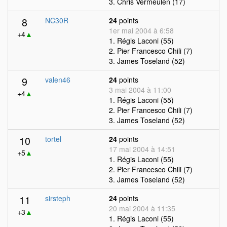
3. Chris Vermeulen (17)
8
NC30R
24
points
1er mai 2004 à 6:58
+4
▲
1. Régis Laconi (55)
2. Pier Francesco Chili (7)
3. James Toseland (52)
9
valen46
24
points
3 mai 2004 à 11:00
+4
▲
1. Régis Laconi (55)
2. Pier Francesco Chili (7)
3. James Toseland (52)
10
tortel
24
points
17 mai 2004 à 14:51
+5
▲
1. Régis Laconi (55)
2. Pier Francesco Chili (7)
3. James Toseland (52)
11
sirsteph
24
points
20 mai 2004 à 11:35
+3
▲
1. Régis Laconi (55)