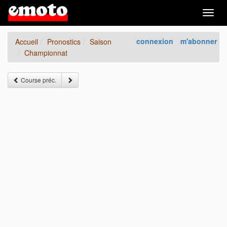
Togg
navig
connexion
m'abonner
Accueil
Pronostics
Saison
Championnat
Course préc.