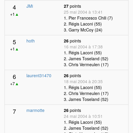
4
JMi
27
points
25 mai 2004 à 13:41
+1
▲
1. Pier Francesco Chili (7)
2. Régis Laconi (55)
3. Garry McCoy (24)
5
hoth
26
points
16 mai 2004 à 17:38
+1
▲
1. Régis Laconi (55)
2. James Toseland (52)
3. Chris Vermeulen (17)
6
laurent31470
26
points
18 mai 2004 à 20:35
+7
▲
1. Régis Laconi (55)
2. Chris Vermeulen (17)
3. James Toseland (52)
7
marmotte
26
points
24 mai 2004 à 10:51
1. Régis Laconi (55)
2. James Toseland (52)