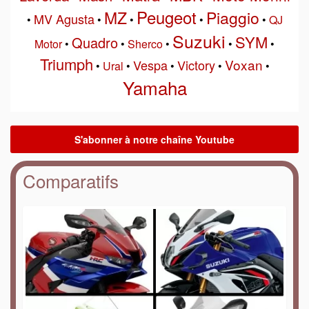
Peugeot
MZ
Piaggio
MV Agusta
•
•
•
•
•
QJ
Suzuki
SYM
Quadro
Motor
•
•
Sherco
•
•
•
Triumph
Voxan
Vespa
Victory
•
Ural
•
•
•
•
Yamaha
Comparatifs