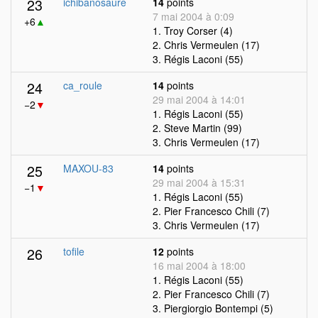
23
ichibanosaure
14
points
7 mai 2004 à 0:09
+6
▲
1. Troy Corser (4)
2. Chris Vermeulen (17)
3. Régis Laconi (55)
24
ca_roule
14
points
29 mai 2004 à 14:01
−2
▼
1. Régis Laconi (55)
2. Steve Martin (99)
3. Chris Vermeulen (17)
25
MAXOU-83
14
points
29 mai 2004 à 15:31
−1
▼
1. Régis Laconi (55)
2. Pier Francesco Chili (7)
3. Chris Vermeulen (17)
26
tofile
12
points
16 mai 2004 à 18:00
1. Régis Laconi (55)
2. Pier Francesco Chili (7)
3. Piergiorgio Bontempi (5)