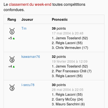
Le
classement du week-end
toutes compétitions
confondues.
Rang
Joueur
Pronostic
🥇
Tm
39
points
17 mai 2004 à 20:48
+5
▲
1. James Toseland (52)
2. Régis Laconi (55)
3. Chris Vermeulen (17)
🥈
kawaman76
32
points
19 février 2004 à 12:09
+4
▲
1. James Toseland (52)
2. Pier Francesco Chili (7)
3. Régis Laconi (55)
🥉
i-secu78
30
points
28 mai 2004 à 22:05
1. Régis Laconi (55)
2. Garry McCoy (24)
3. Mauro Sanchini (6)