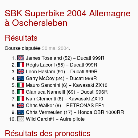
SBK Superbike 2004 Allemagne
à Oschersleben
Résultats
Course disputée
30 mai 2004
.
James Toseland (52) − Ducati 999R
Régis Laconi (55) − Ducati 999R
Leon Haslam (91) − Ducati 999R
Garry McCoy (24) − Ducati 999R
Mauro Sanchini (6) − Kawasaki ZX10
Gianluca Nannelli (69) − Ducati 996R
Ivan Clementi (8) − Kawasaki ZX10
Chris Walker (9) − PETRONAS FP1
Chris Vermeulen (17) − Honda CBR 1000RR
Wild Card #1 − Autre pilote
Résultats des pronostics