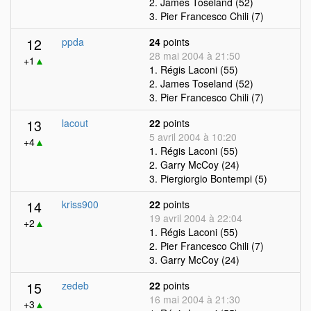
2. James Toseland (52)
3. Pier Francesco Chili (7)
12
ppda
24
points
28 mai 2004 à 21:50
+1
▲
1. Régis Laconi (55)
2. James Toseland (52)
3. Pier Francesco Chili (7)
13
lacout
22
points
5 avril 2004 à 10:20
+4
▲
1. Régis Laconi (55)
2. Garry McCoy (24)
3. Piergiorgio Bontempi (5)
14
kriss900
22
points
19 avril 2004 à 22:04
+2
▲
1. Régis Laconi (55)
2. Pier Francesco Chili (7)
3. Garry McCoy (24)
15
zedeb
22
points
16 mai 2004 à 21:30
+3
▲