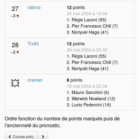
27
rabroo
12
points
29 mai 2004 à 15:34
−3
▼
1. Régis Laconi (55)
2. Pier Francesco Chili (7)
3. Noriyuki Haga (41)
28
Trx83
12
points
29 mai 2004 à 20:39
−2
▼
1. Régis Laconi (55)
2. Pier Francesco Chili (7)
3. Noriyuki Haga (41)
💥
crantan
8
points
16 mai 2004 à 22:39
1. Mauro Sanchini (6)
2. Warwick Nowland (12)
3. Lucio Pedercini (19)
Ordre fonction du nombre de points marqués puis de
l'ancienneté du pronostic.
Course préc.