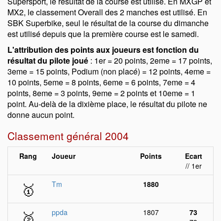
Supersport, le résultat de la course est utilisé. En MXGP et
MX2, le classement Overall des 2 manches est utilisé. En
SBK Superbike, seul le résultat de la course du dimanche
est utilisé depuis que la première course est le samedi.
L'attribution des points aux joueurs est fonction du
résultat du pilote joué
: 1er = 20 points, 2eme = 17 points,
3eme = 15 points, Podium (non placé) = 12 points, 4eme =
10 points, 5eme = 8 points, 6eme = 6 points, 7eme = 4
points, 8eme = 3 points, 9eme = 2 points et 10eme = 1
point. Au-delà de la dixième place, le résultat du pilote ne
donne aucun point.
Classement général 2004
Rang
Joueur
Points
Ecart
// 1er
🥇
Tm
1880
🥈
ppda
1807
73