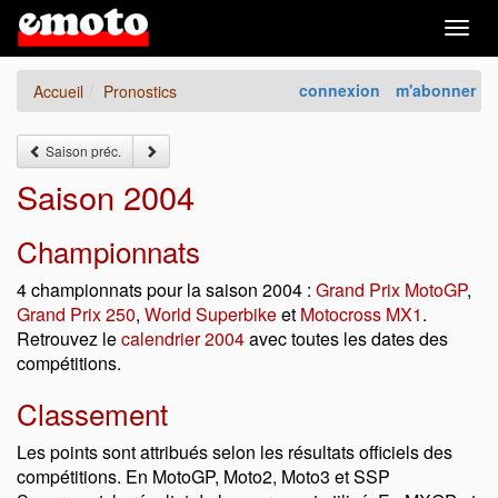
Togg
navig
connexion
m'abonner
Accueil
Pronostics
Saison préc.
Saison 2004
Championnats
4 championnats pour la saison 2004 :
Grand Prix MotoGP
,
Grand Prix 250
,
World Superbike
et
Motocross MX1
.
Retrouvez le
calendrier 2004
avec toutes les dates des
compétitions.
Classement
Les points sont attribués selon les résultats officiels des
compétitions. En MotoGP, Moto2, Moto3 et SSP