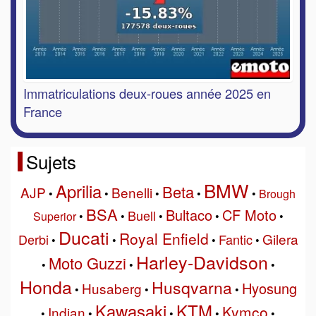
Immatriculations deux-roues année 2025 en
France
Sujets
BMW
Aprilia
Beta
AJP
Benelli
•
•
•
•
•
Brough
BSA
Bultaco
CF Moto
Buell
Superior
•
•
•
•
•
Ducati
Royal Enfield
Gilera
Derbi
Fantic
•
•
•
•
Harley-Davidson
Moto Guzzi
•
•
•
Honda
Husqvarna
Hyosung
Husaberg
•
•
•
Kawasaki
KTM
Kymco
Indian
•
•
•
•
•