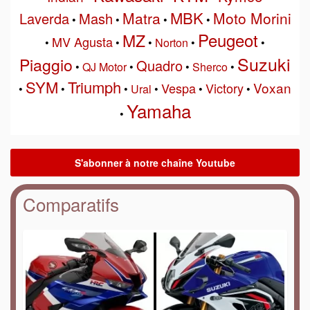
MBK
Matra
Moto Morini
Laverda
Mash
•
•
•
•
Peugeot
MZ
MV Agusta
•
•
•
Norton
•
•
Suzuki
Piaggio
Quadro
•
QJ Motor
•
•
Sherco
•
SYM
Triumph
Voxan
Vespa
Victory
•
•
•
Ural
•
•
•
Yamaha
•
Comparatifs