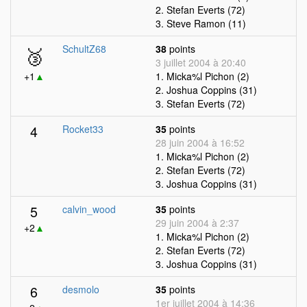
2. Stefan Everts (72)
3. Steve Ramon (11)
🥉
SchultZ68
38
points
3 juillet 2004 à 20:40
+1
▲
1. Micka%l Pichon (2)
2. Joshua Coppins (31)
3. Stefan Everts (72)
4
Rocket33
35
points
28 juin 2004 à 16:52
1. Micka%l Pichon (2)
2. Stefan Everts (72)
3. Joshua Coppins (31)
5
calvin_wood
35
points
29 juin 2004 à 2:37
+2
▲
1. Micka%l Pichon (2)
2. Stefan Everts (72)
3. Joshua Coppins (31)
6
desmolo
35
points
1er juillet 2004 à 14:36