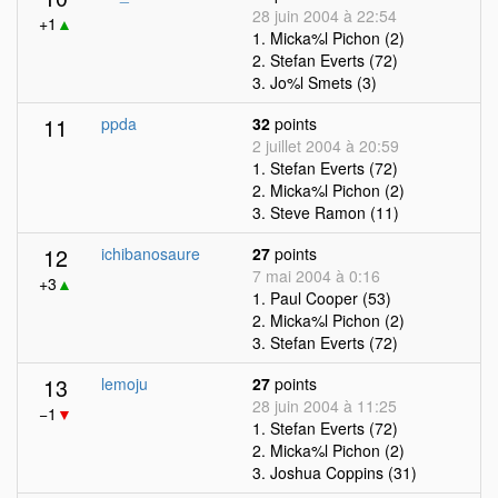
28 juin 2004 à 22:54
+1
▲
1. Micka%l Pichon (2)
2. Stefan Everts (72)
3. Jo%l Smets (3)
11
ppda
32
points
2 juillet 2004 à 20:59
1. Stefan Everts (72)
2. Micka%l Pichon (2)
3. Steve Ramon (11)
12
ichibanosaure
27
points
7 mai 2004 à 0:16
+3
▲
1. Paul Cooper (53)
2. Micka%l Pichon (2)
3. Stefan Everts (72)
13
lemoju
27
points
28 juin 2004 à 11:25
−1
▼
1. Stefan Everts (72)
2. Micka%l Pichon (2)
3. Joshua Coppins (31)