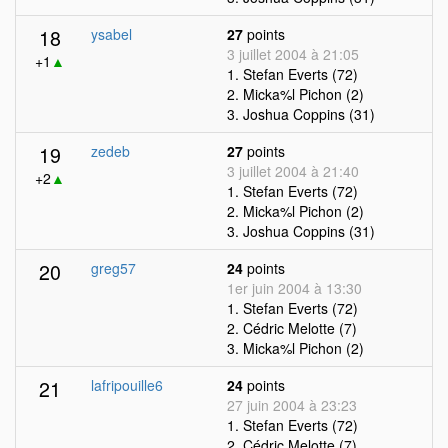
18
ysabel
27
points
3 juillet 2004 à 21:05
+1
▲
1. Stefan Everts (72)
2. Micka%l Pichon (2)
3. Joshua Coppins (31)
19
zedeb
27
points
3 juillet 2004 à 21:40
+2
▲
1. Stefan Everts (72)
2. Micka%l Pichon (2)
3. Joshua Coppins (31)
20
greg57
24
points
1er juin 2004 à 13:30
1. Stefan Everts (72)
2. Cédric Melotte (7)
3. Micka%l Pichon (2)
21
lafripouille6
24
points
27 juin 2004 à 23:23
1. Stefan Everts (72)
2. Cédric Melotte (7)