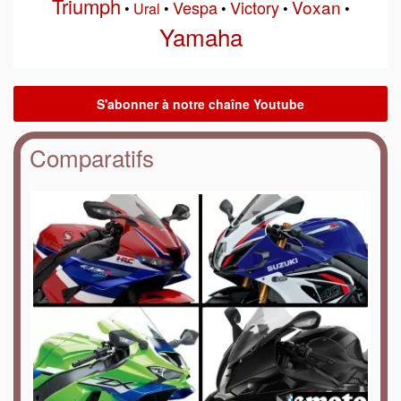
Triumph
Voxan
Vespa
Victory
•
Ural
•
•
•
•
Yamaha
Comparatifs