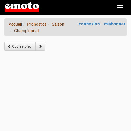
Togg
navig
connexion
m'abonner
Accueil
Pronostics
Saison
Championnat
Course préc.