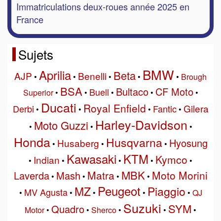
Immatriculations deux-roues année 2025 en
France
Sujets
BMW
Aprilia
Beta
AJP
Benelli
•
•
•
•
•
Brough
BSA
Bultaco
CF Moto
Buell
Superior
•
•
•
•
•
Ducati
Royal Enfield
Gilera
Derbi
Fantic
•
•
•
•
Harley-Davidson
Moto Guzzi
•
•
•
Honda
Husqvarna
Hyosung
Husaberg
•
•
•
Kawasaki
KTM
Kymco
Indian
•
•
•
•
•
MBK
Matra
Moto Morini
Laverda
Mash
•
•
•
•
Peugeot
MZ
Piaggio
MV Agusta
•
•
•
•
•
QJ
Suzuki
SYM
Quadro
Motor
•
•
Sherco
•
•
•