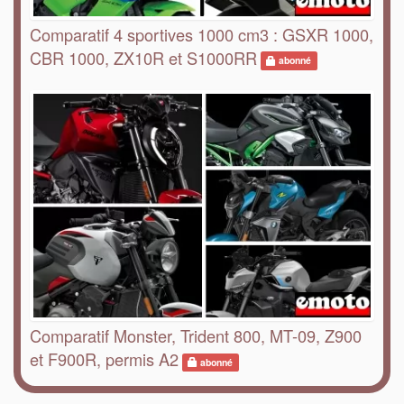
Comparatif 4 sportives 1000 cm3 : GSXR 1000,
CBR 1000, ZX10R et S1000RR
abonné
Comparatif Monster, Trident 800, MT-09, Z900
et F900R, permis A2
abonné