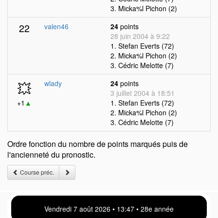
3. Micka%l Pichon (2)
22
valen46
24
points
28 juin 2004 à 9:22
1. Stefan Everts (72)
2. Micka%l Pichon (2)
3. Cédric Melotte (7)
💥
wlady
24
points
3 juillet 2004 à 18:51
+1
▲
1. Stefan Everts (72)
2. Micka%l Pichon (2)
3. Cédric Melotte (7)
Ordre fonction du nombre de points marqués puis de
l'ancienneté du pronostic.
Course préc.
Vendredi 7 août 2026 • 13 47 • 28e année