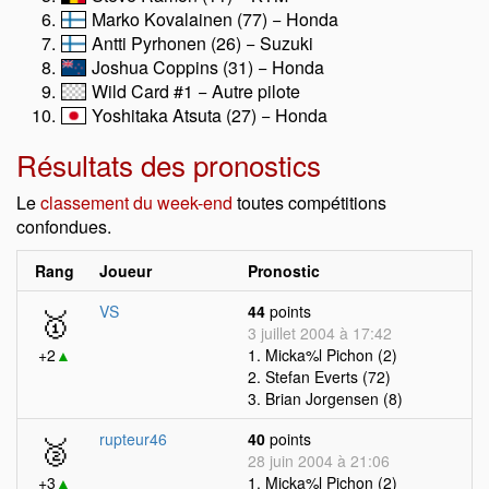
Marko Kovalainen (77) − Honda
Antti Pyrhonen (26) − Suzuki
Joshua Coppins (31) − Honda
Wild Card #1 − Autre pilote
Yoshitaka Atsuta (27) − Honda
Résultats des pronostics
Le
classement du week-end
toutes compétitions
confondues.
Rang
Joueur
Pronostic
🥇
VS
44
points
3 juillet 2004 à 17:42
+2
▲
1. Micka%l Pichon (2)
2. Stefan Everts (72)
3. Brian Jorgensen (8)
🥈
rupteur46
40
points
28 juin 2004 à 21:06
+3
▲
1. Micka%l Pichon (2)