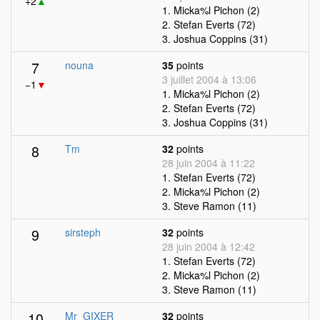
+2
▲
1. Micka%l Pichon (2)
2. Stefan Everts (72)
3. Joshua Coppins (31)
7
nouna
35
points
3 juillet 2004 à 13:06
−1
▼
1. Micka%l Pichon (2)
2. Stefan Everts (72)
3. Joshua Coppins (31)
8
Tm
32
points
28 juin 2004 à 11:22
1. Stefan Everts (72)
2. Micka%l Pichon (2)
3. Steve Ramon (11)
9
sirsteph
32
points
28 juin 2004 à 12:42
1. Stefan Everts (72)
2. Micka%l Pichon (2)
3. Steve Ramon (11)
10
Mr_GIXER
32
points