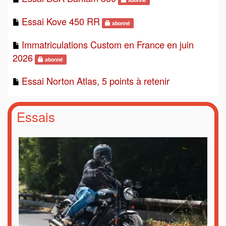
Essai Kove 450 RR
abonné
Immatriculations Custom en France en juin
2026
abonné
Essai Norton Atlas, 5 points à retenir
Essais