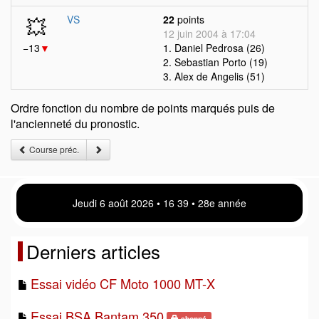
💥
VS
22
points
12 juin 2004 à 17:04
−13
▼
1. Daniel Pedrosa (26)
2. Sebastian Porto (19)
3. Alex de Angelis (51)
Ordre fonction du nombre de points marqués puis de
l'ancienneté du pronostic.
Course préc.
Jeudi 6 août 2026 • 16 39 • 28e année
Derniers articles
Essai vidéo CF Moto 1000 MT-X
Essai BSA Bantam 350
abonné