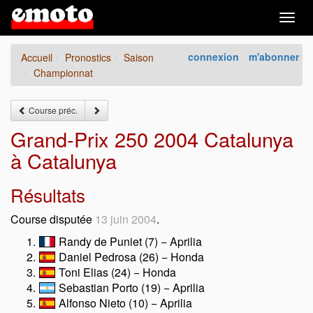
Togg
navig
connexion
m'abonner
Accueil
Pronostics
Saison
Championnat
Course préc.
Grand-Prix 250 2004 Catalunya
à Catalunya
Résultats
Course disputée
13 juin 2004
.
Randy de Puniet (7) − Aprilia
Daniel Pedrosa (26) − Honda
Toni Elias (24) − Honda
Sebastian Porto (19) − Aprilia
Alfonso Nieto (10) − Aprilia