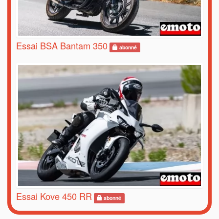
Essai BSA Bantam 350
abonné
Essai Kove 450 RR
abonné