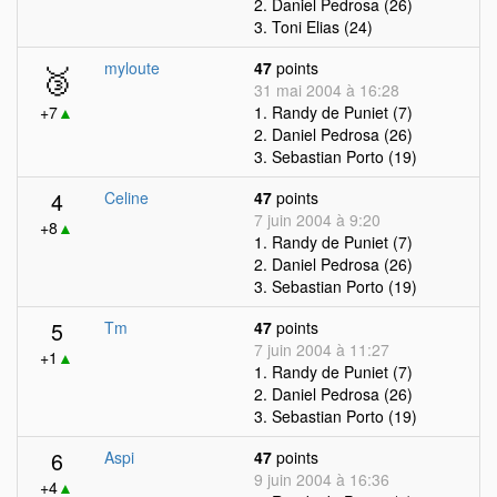
2. Daniel Pedrosa (26)
3. Toni Elias (24)
🥉
myloute
47
points
31 mai 2004 à 16:28
+7
▲
1. Randy de Puniet (7)
2. Daniel Pedrosa (26)
3. Sebastian Porto (19)
4
Celine
47
points
7 juin 2004 à 9:20
+8
▲
1. Randy de Puniet (7)
2. Daniel Pedrosa (26)
3. Sebastian Porto (19)
5
Tm
47
points
7 juin 2004 à 11:27
+1
▲
1. Randy de Puniet (7)
2. Daniel Pedrosa (26)
3. Sebastian Porto (19)
6
Aspi
47
points
9 juin 2004 à 16:36
+4
▲