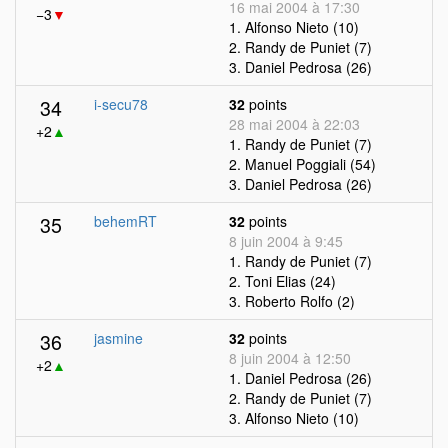
16 mai 2004 à 17:30
−3
▼
1. Alfonso Nieto (10)
2. Randy de Puniet (7)
3. Daniel Pedrosa (26)
34
i-secu78
32
points
28 mai 2004 à 22:03
+2
▲
1. Randy de Puniet (7)
2. Manuel Poggiali (54)
3. Daniel Pedrosa (26)
35
behemRT
32
points
8 juin 2004 à 9:45
1. Randy de Puniet (7)
2. Toni Elias (24)
3. Roberto Rolfo (2)
36
jasmine
32
points
8 juin 2004 à 12:50
+2
▲
1. Daniel Pedrosa (26)
2. Randy de Puniet (7)
3. Alfonso Nieto (10)