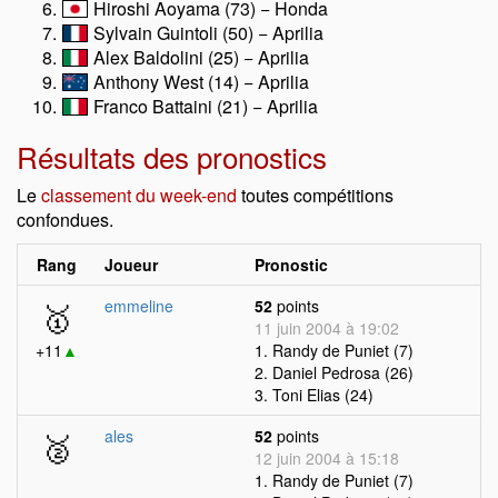
Hiroshi Aoyama (73) − Honda
Sylvain Guintoli (50) − Aprilia
Alex Baldolini (25) − Aprilia
Anthony West (14) − Aprilia
Franco Battaini (21) − Aprilia
Résultats des pronostics
Le
classement du week-end
toutes compétitions
confondues.
Rang
Joueur
Pronostic
🥇
emmeline
52
points
11 juin 2004 à 19:02
+11
▲
1. Randy de Puniet (7)
2. Daniel Pedrosa (26)
3. Toni Elias (24)
🥈
ales
52
points
12 juin 2004 à 15:18
1. Randy de Puniet (7)