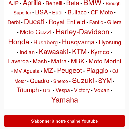
BMW
Aprilia
Beta
AJP
Benelli
•
•
•
•
•
Brough
BSA
Bultaco
CF Moto
Buell
Superior
•
•
•
•
•
Ducati
Royal Enfield
Gilera
Derbi
Fantic
•
•
•
•
Harley-Davidson
Moto Guzzi
•
•
•
Honda
Husqvarna
Hyosung
Husaberg
•
•
•
Kawasaki
KTM
Kymco
Indian
•
•
•
•
•
MBK
Matra
Moto Morini
Laverda
Mash
•
•
•
•
Peugeot
MZ
Piaggio
MV Agusta
•
•
•
•
•
QJ
Suzuki
SYM
Quadro
Motor
•
•
Sherco
•
•
•
Triumph
Voxan
Vespa
Victory
•
Ural
•
•
•
•
Yamaha