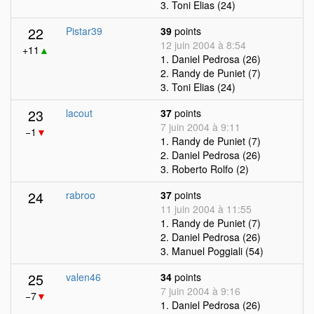
3. Toni Elias (24)
22
Pistar39
39
points
12 juin 2004 à 8:54
+11
▲
1. Daniel Pedrosa (26)
2. Randy de Puniet (7)
3. Toni Elias (24)
23
lacout
37
points
7 juin 2004 à 9:11
−1
▼
1. Randy de Puniet (7)
2. Daniel Pedrosa (26)
3. Roberto Rolfo (2)
24
rabroo
37
points
11 juin 2004 à 11:55
1. Randy de Puniet (7)
2. Daniel Pedrosa (26)
3. Manuel Poggiali (54)
25
valen46
34
points
7 juin 2004 à 9:16
−7
▼
1. Daniel Pedrosa (26)