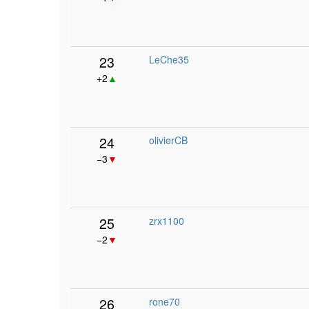
23
LeChe35
+2
▲
24
olivierCB
−3
▼
25
zrx1100
−2
▼
26
rone70