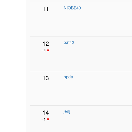
11
NIOBE49
12
pat42
−4
▼
13
ppda
14
jenj
−1
▼