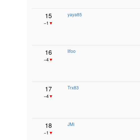
15
yaya85
−1
▼
16
lifoo
−4
▼
17
Trx83
−4
▼
18
JMi
−1
▼