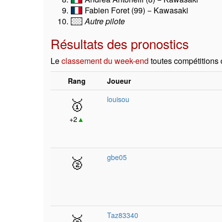
Fabien Foret (99) − Kawasaki
Autre pilote
Résultats des pronostics
Le
classement du week-end
toutes compétitions
Rang
Joueur
🥇
louisou
+2
▲
🥈
gbe05
🥉
Taz83340