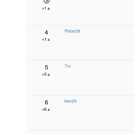
+1
▲
4
Pistar39
+1
▲
5
Tm
+3
▲
6
ben29
+6
▲