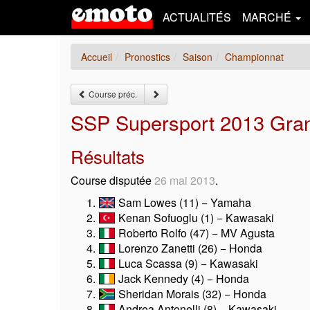
ACTUALITÉS
MARCHÉ
Accueil
Pronostics
Saison
Championnat
Course préc.
SSP Supersport 2013 Gran
Résultats
Course disputée
26 mai 2013
.
Sam Lowes (11) − Yamaha
Kenan Sofuoglu (1) − Kawasaki
Roberto Rolfo (47) − MV Agusta
Lorenzo Zanetti (26) − Honda
Luca Scassa (9) − Kawasaki
Jack Kennedy (4) − Honda
Sheridan Morais (32) − Honda
Andrea Antonelli (8) − Kawasaki