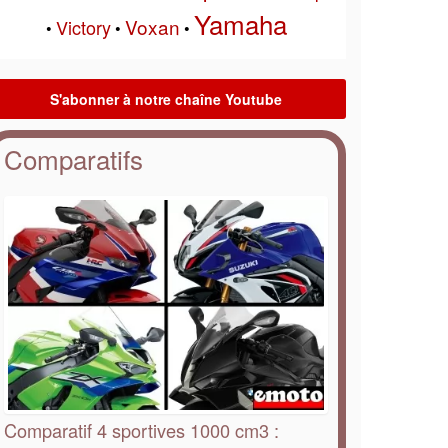
Yamaha
Voxan
Victory
•
•
•
Comparatifs
Comparatif 4 sportives 1000 cm3 :