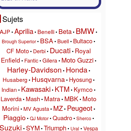
Sujets
BMW
Aprilia
Beta
AJP
Benelli
•
•
•
•
•
BSA
Bultaco
Buell
Brough Superior
•
•
•
•
Ducati
Royal
CF Moto
Derbi
•
•
•
Moto Guzzi
Enfield
Gilera
Fantic
•
•
•
•
Harley-Davidson
Honda
•
•
Husqvarna
Hyosung
Husaberg
•
•
•
Kawasaki
KTM
Kymco
Indian
•
•
•
•
MBK
Matra
Moto
Laverda
Mash
•
•
•
•
Peugeot
MZ
Morini
MV Agusta
•
•
•
•
Piaggio
Quadro
•
QJ Motor
•
•
Sherco
•
Suzuki
SYM
Triumph
Vespa
•
•
•
Ural
•