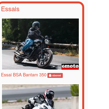
Essais
Essai BSA Bantam 350
abonné