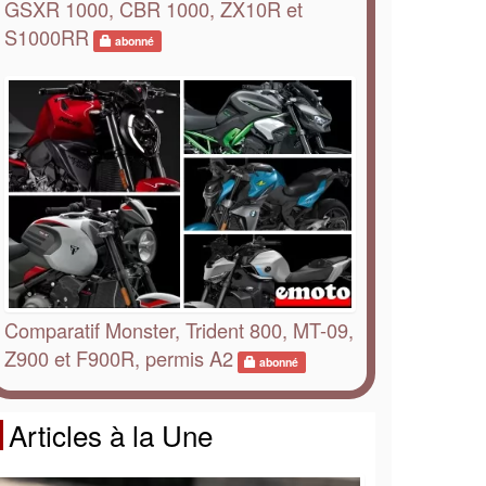
GSXR 1000, CBR 1000, ZX10R et
S1000RR
abonné
Comparatif Monster, Trident 800, MT-09,
Z900 et F900R, permis A2
abonné
Articles à la Une