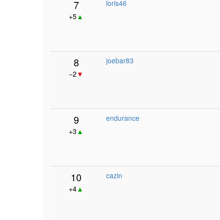
7
loris46
+5
▲
8
joebar83
−2
▼
9
endurance
+3
▲
10
cazin
+4
▲