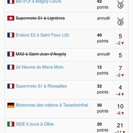
Bol d'Or à Magny-Cours
42
🥉
points
Supermoto S1 à Lignières
annulé
🥉
5
Enduro E2 à Saint Flour (J2)
40
points
−2
▼
5
MX3 à Saint Jean d'Angely
annulé
7
24 Heures du Mans Moto
12
points
−2
▼
4
Supermoto S1 à Rivesaltes
32
points
−4
▼
10
Motocross des nations à Teuschenthal
30
points
−6
▼
21
ISDE 6 jours à Olbia
20
points
−11
▼