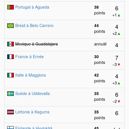
6
Portugal à Agueda
38
points
+1
▲
4
Brésil à Beto Carrero
44
points
+2
▲
4
Mexique à Guadalajara
annulé
7
France à Ernée
30
points
−3
▼
4
Italie à Maggiora
42
points
+3
▲
6
Suède à Uddevalla
35
points
−2
▼
6
Lettonie à Kegums
35
points
Finlande à Hyvinkää
45