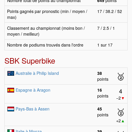
Nombre total de points au championnat
649
points
Points gagnés par pronostic (min / moyen /
17 / 38.2 / 52
max)
Classement au championnat (moins bon /
7 / 2.5 / 1
moyen / meilleur)
Nombre de podiums trouvés dans l'ordre
1 sur 17
SBK Superbike
Australie à Philip Island
38
🥈
points
4
Espagne à Aragon
16
points
−2
▼
Pays-Bas à Assen
45
🥈
points
+2
▲
Italie à Monza
39