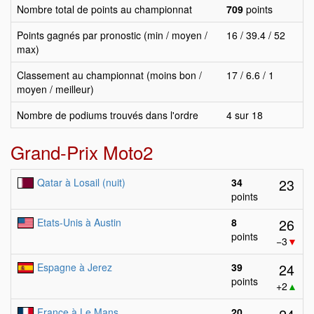
Nombre total de points au championnat
709
points
Points gagnés par pronostic (min / moyen /
16 / 39.4 / 52
max)
Classement au championnat (moins bon /
17 / 6.6 / 1
moyen / meilleur)
Nombre de podiums trouvés dans l'ordre
4 sur 18
Grand-Prix Moto2
23
Qatar à Losail (nuit)
34
points
26
Etats-Unis à Austin
8
points
−3
▼
24
Espagne à Jerez
39
points
+2
▲
France à Le Mans
20