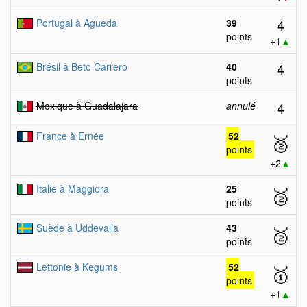
4
Portugal à Agueda
39
points
+1
▲
4
Brésil à Beto Carrero
40
points
4
Mexique à Guadalajara
annulé
France à Ernée
52
🥈
points
+2
▲
Italie à Maggiora
25
🥈
points
Suède à Uddevalla
43
🥈
points
Lettonie à Kegums
52
🥇
points
+1
▲