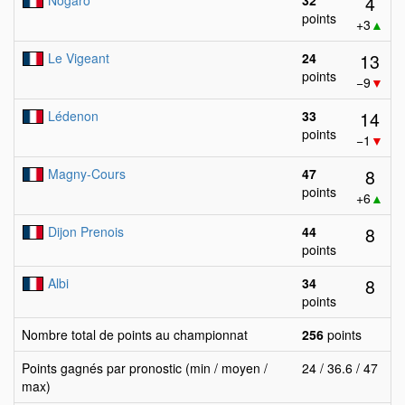
4
Nogaro
32
points
+3
▲
13
Le Vigeant
24
points
−9
▼
14
Lédenon
33
points
−1
▼
8
Magny-Cours
47
points
+6
▲
8
Dijon Prenois
44
points
8
Albi
34
points
Nombre total de points au championnat
256
points
Points gagnés par pronostic (min / moyen /
24 / 36.6 / 47
max)