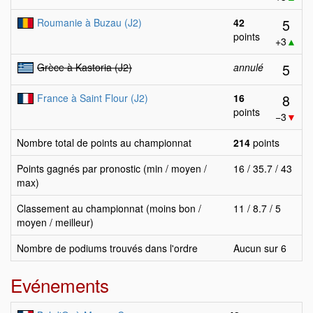
5
Roumanie à Buzau (J2)
42
points
+3
▲
5
Grèce à Kastoria (J2)
annulé
8
France à Saint Flour (J2)
16
points
−3
▼
Nombre total de points au championnat
214
points
Points gagnés par pronostic (min / moyen /
16 / 35.7 / 43
max)
Classement au championnat (moins bon /
11 / 8.7 / 5
moyen / meilleur)
Nombre de podiums trouvés dans l'ordre
Aucun sur 6
Evénements