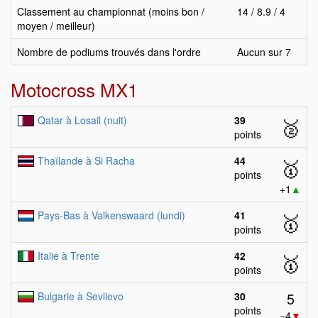
Classement au championnat (moins bon /
14 / 8.9 / 4
moyen / meilleur)
Nombre de podiums trouvés dans l'ordre
Aucun sur 7
Motocross MX1
Qatar à Losail (nuit)
39
🥈
points
Thaïlande à Si Racha
44
🥇
points
+1
▲
Pays-Bas à Valkenswaard (lundi)
41
🥇
points
Italie à Trente
42
🥇
points
5
Bulgarie à Sevlievo
30
points
−4
▼