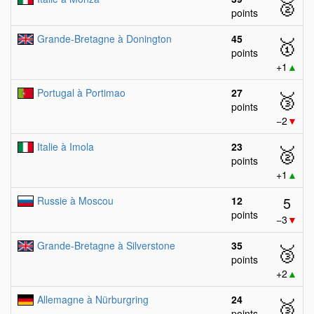
🥈
points
Grande-Bretagne à Donington
45
🥇
points
+1
▲
Portugal à Portimao
27
🥉
points
−2
▼
Italie à Imola
23
🥈
points
+1
▲
5
Russie à Moscou
12
points
−3
▼
Grande-Bretagne à Silverstone
35
🥉
points
+2
▲
Allemagne à Nürburgring
24
🥉
points