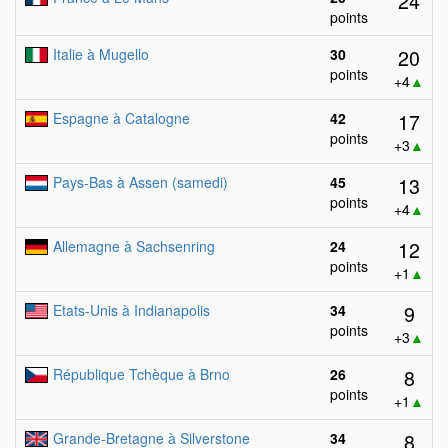
24
points
20
Italie à Mugello
30
points
+4
▲
17
Espagne à Catalogne
42
points
+3
▲
13
Pays-Bas à Assen (samedi)
45
points
+4
▲
12
Allemagne à Sachsenring
24
points
+1
▲
9
Etats-Unis à Indianapolis
34
points
+3
▲
8
République Tchèque à Brno
26
points
+1
▲
8
Grande-Bretagne à Silverstone
34