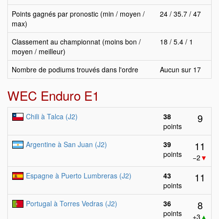
Points gagnés par pronostic (min / moyen /
24 / 35.7 / 47
max)
Classement au championnat (moins bon /
18 / 5.4 / 1
moyen / meilleur)
Nombre de podiums trouvés dans l'ordre
Aucun sur 17
WEC Enduro E1
9
Chili à Talca (J2)
38
points
11
Argentine à San Juan (J2)
39
points
−2
▼
11
Espagne à Puerto Lumbreras (J2)
43
points
8
Portugal à Torres Vedras (J2)
36
points
+3
▲