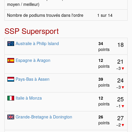
moyen / meilleur)
Nombre de podiums trouvés dans l'ordre
1 sur 14
SSP Supersport
18
Australie à Philip Island
34
points
21
Espagne à Aragon
12
points
−3
▼
24
Pays-Bas à Assen
39
points
−3
▼
25
Italie à Monza
12
points
−1
▼
27
Grande-Bretagne à Donington
26
points
−2
▼