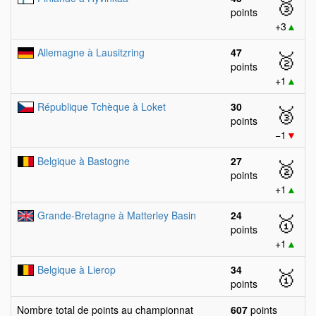
🥉
points
+3
▲
Allemagne à Lausitzring
47
🥈
points
+1
▲
République Tchèque à Loket
30
🥉
points
−1
▼
Belgique à Bastogne
27
🥈
points
+1
▲
Grande-Bretagne à Matterley Basin
24
🥇
points
+1
▲
Belgique à Lierop
34
🥇
points
Nombre total de points au championnat
607
points