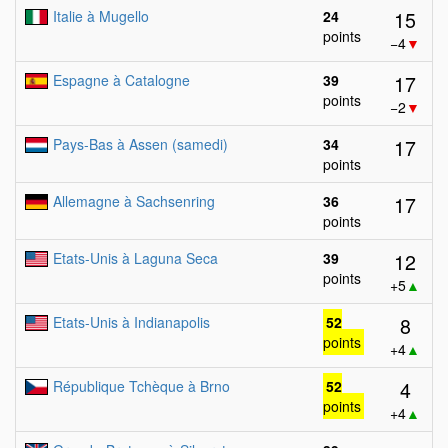
15
Italie à Mugello
24
points
−4
▼
17
Espagne à Catalogne
39
points
−2
▼
17
Pays-Bas à Assen (samedi)
34
points
17
Allemagne à Sachsenring
36
points
12
Etats-Unis à Laguna Seca
39
points
+5
▲
8
Etats-Unis à Indianapolis
52
points
+4
▲
4
République Tchèque à Brno
52
points
+4
▲