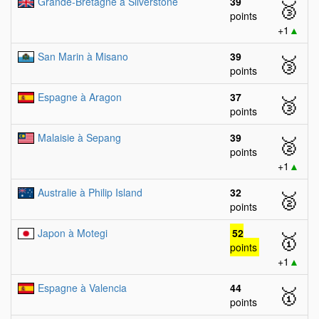
Grande-Bretagne à Silverstone
39
🥉
points
+1
▲
San Marin à Misano
39
🥉
points
Espagne à Aragon
37
🥉
points
Malaisie à Sepang
39
🥈
points
+1
▲
Australie à Philip Island
32
🥈
points
Japon à Motegi
52
🥇
points
+1
▲
Espagne à Valencia
44
🥇
points