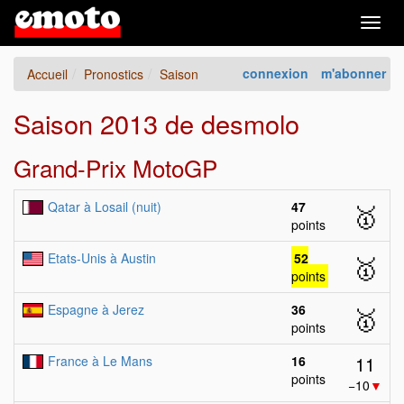
Togg
navig
connexion
m'abonner
Accueil
Pronostics
Saison
Saison 2013 de desmolo
Grand-Prix MotoGP
Qatar à Losail (nuit)
47
🥇
points
Etats-Unis à Austin
52
🥇
points
Espagne à Jerez
36
🥇
points
11
France à Le Mans
16
points
−10
▼