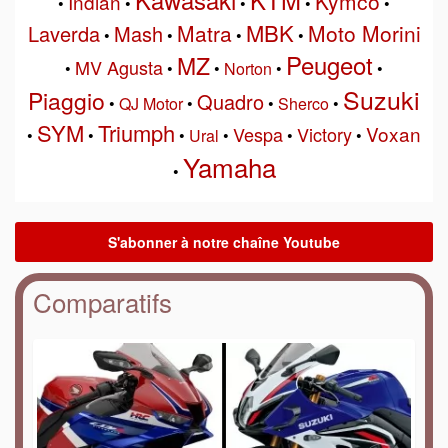
Kymco
Indian
•
•
•
•
•
MBK
Matra
Moto Morini
Laverda
Mash
•
•
•
•
Peugeot
MZ
MV Agusta
•
•
•
Norton
•
•
Suzuki
Piaggio
Quadro
•
QJ Motor
•
•
Sherco
•
SYM
Triumph
Voxan
Vespa
Victory
•
•
•
Ural
•
•
•
Yamaha
•
Comparatifs