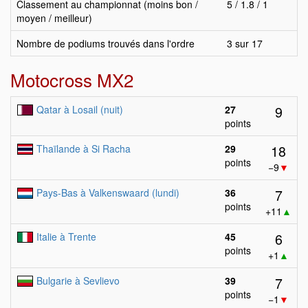
Classement au championnat (moins bon /
5 / 1.8 / 1
moyen / meilleur)
Nombre de podiums trouvés dans l'ordre
3 sur 17
Motocross MX2
9
Qatar à Losail (nuit)
27
points
18
Thaïlande à Si Racha
29
points
−9
▼
7
Pays-Bas à Valkenswaard (lundi)
36
points
+11
▲
6
Italie à Trente
45
points
+1
▲
7
Bulgarie à Sevlievo
39
points
−1
▼