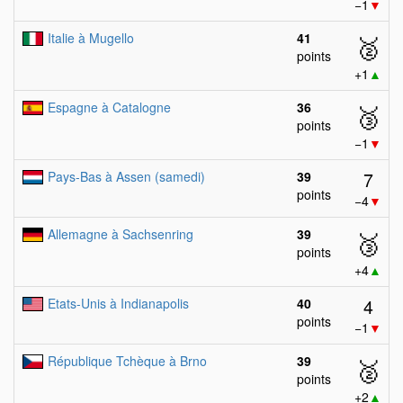
−1
▼
Italie à Mugello
41
🥈
points
+1
▲
Espagne à Catalogne
36
🥉
points
−1
▼
7
Pays-Bas à Assen (samedi)
39
points
−4
▼
Allemagne à Sachsenring
39
🥉
points
+4
▲
4
Etats-Unis à Indianapolis
40
points
−1
▼
République Tchèque à Brno
39
🥈
points
+2
▲