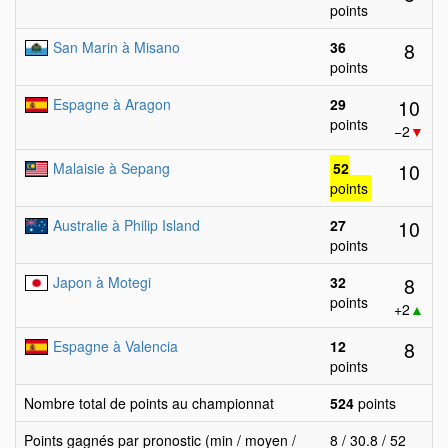
points
8
San Marin à Misano
36
points
10
Espagne à Aragon
29
points
−2
▼
10
Malaisie à Sepang
52
points
10
Australie à Philip Island
27
points
8
Japon à Motegi
32
points
+2
▲
8
Espagne à Valencia
12
points
Nombre total de points au championnat
524
points
Points gagnés par pronostic (min / moyen /
8 / 30.8 / 52