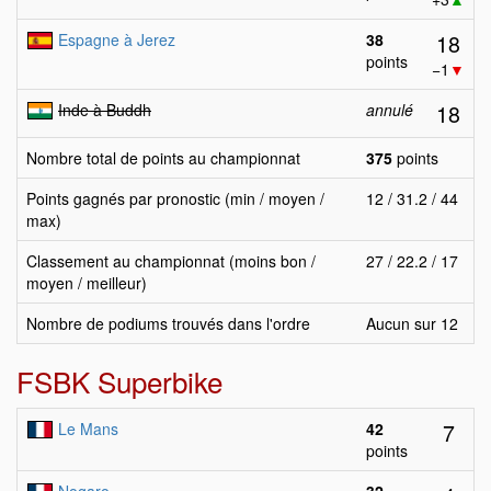
18
Espagne à Jerez
38
points
−1
▼
18
Inde à Buddh
annulé
Nombre total de points au championnat
375
points
Points gagnés par pronostic (min / moyen /
12 / 31.2 / 44
max)
Classement au championnat (moins bon /
27 / 22.2 / 17
moyen / meilleur)
Nombre de podiums trouvés dans l'ordre
Aucun sur 12
FSBK Superbike
7
Le Mans
42
points