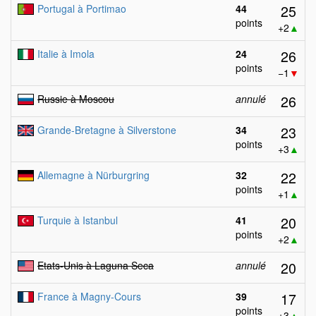
25
Portugal à Portimao
44
points
+2
▲
26
Italie à Imola
24
points
−1
▼
26
Russie à Moscou
annulé
23
Grande-Bretagne à Silverstone
34
points
+3
▲
22
Allemagne à Nürburgring
32
points
+1
▲
20
Turquie à Istanbul
41
points
+2
▲
20
Etats-Unis à Laguna Seca
annulé
17
France à Magny-Cours
39
points
+3
▲