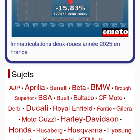
Immatriculations deux-roues année 2025 en
France
Sujets
BMW
Aprilia
Beta
AJP
Benelli
•
•
•
•
•
Brough
BSA
Bultaco
CF Moto
Buell
Superior
•
•
•
•
•
Ducati
Royal Enfield
Gilera
Derbi
Fantic
•
•
•
•
Harley-Davidson
Moto Guzzi
•
•
•
Honda
Husqvarna
Hyosung
Husaberg
•
•
•
Kawasaki
KTM