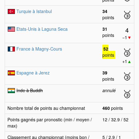
Turquie à Istanbul
34
🥉
points
4
Etats-Unis à Laguna Seca
31
points
−1
▼
France à Magny-Cours
52
🥉
points
+1
▲
Espagne à Jerez
39
🥉
points
Inde à Buddh
annulé
🥉
Nombre total de points au championnat
460
points
Points gagnés par pronostic (min / moyen /
12 / 32.9 / 52
max)
Classement au championnat (moins bon /
5 / 2.9 / 1