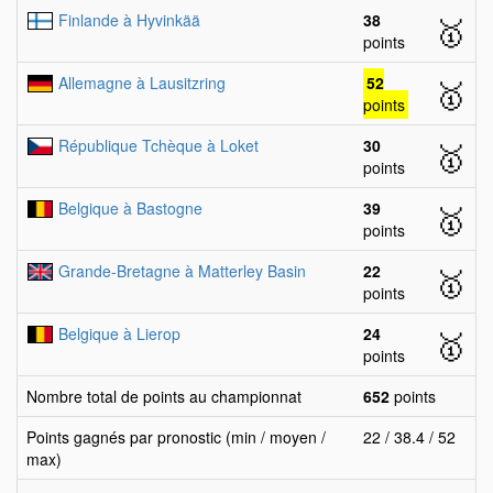
Finlande à Hyvinkää
38
🥇
points
Allemagne à Lausitzring
52
🥇
points
République Tchèque à Loket
30
🥇
points
Belgique à Bastogne
39
🥇
points
Grande-Bretagne à Matterley Basin
22
🥇
points
Belgique à Lierop
24
🥇
points
Nombre total de points au championnat
652
points
Points gagnés par pronostic (min / moyen /
22 / 38.4 / 52
max)