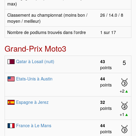
max)
Classement au championnat (moins bon /
26 / 14.0 / 8
moyen / meilleur)
Nombre de podiums trouvés dans l'ordre
1 sur 17
Grand-Prix Moto3
5
Qatar à Losail (nuit)
43
points
Etats-Unis à Austin
44
🥉
points
+2
▲
Espagne à Jerez
32
🥈
points
+1
▲
France à Le Mans
44
🥉
points