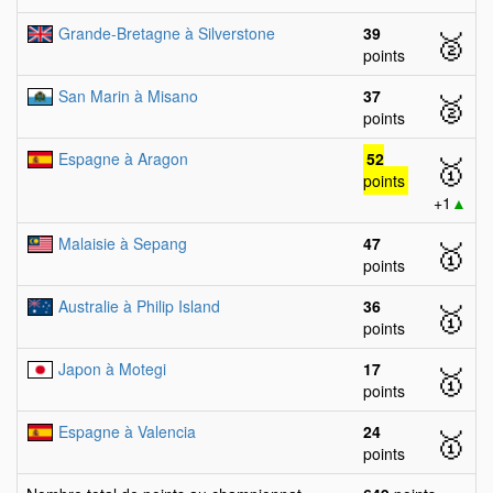
Grande-Bretagne à Silverstone
39
🥈
points
San Marin à Misano
37
🥈
points
Espagne à Aragon
52
🥇
points
+1
▲
Malaisie à Sepang
47
🥇
points
Australie à Philip Island
36
🥇
points
Japon à Motegi
17
🥇
points
Espagne à Valencia
24
🥇
points