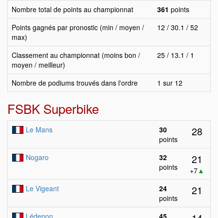
Nombre total de points au championnat
361
points
Points gagnés par pronostic (min / moyen /
12 / 30.1 / 52
max)
Classement au championnat (moins bon /
25 / 13.1 / 1
moyen / meilleur)
Nombre de podiums trouvés dans l'ordre
1 sur 12
FSBK Superbike
28
Le Mans
30
points
21
Nogaro
32
points
+7
▲
21
Le Vigeant
24
points
14
Lédenon
45