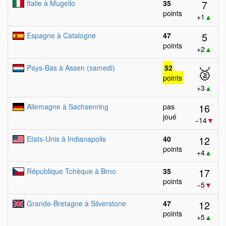
7
Italie à Mugello
35
points
+1
▲
5
Espagne à Catalogne
47
points
+2
▲
Pays-Bas à Assen (samedi)
52
🥈
points
+3
▲
16
Allemagne à Sachsenring
pas
joué
−14
▼
12
Etats-Unis à Indianapolis
40
points
+4
▲
17
République Tchèque à Brno
35
points
−5
▼
12
Grande-Bretagne à Silverstone
47
points
+5
▲