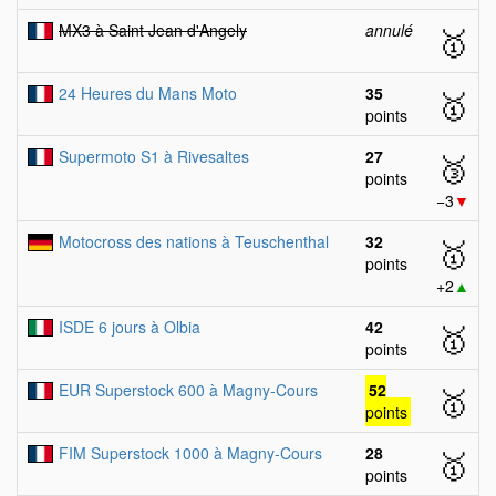
MX3 à Saint Jean d'Angely
annulé
🥇
24 Heures du Mans Moto
35
🥇
points
Supermoto S1 à Rivesaltes
27
🥉
points
−3
▼
Motocross des nations à Teuschenthal
32
🥇
points
+2
▲
ISDE 6 jours à Olbia
42
🥇
points
EUR Superstock 600 à Magny-Cours
52
🥇
points
FIM Superstock 1000 à Magny-Cours
28
🥇
points