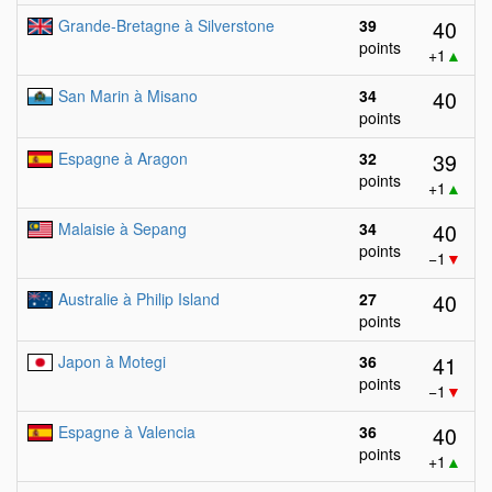
40
Grande-Bretagne à Silverstone
39
points
+1
▲
40
San Marin à Misano
34
points
39
Espagne à Aragon
32
points
+1
▲
40
Malaisie à Sepang
34
points
−1
▼
40
Australie à Philip Island
27
points
41
Japon à Motegi
36
points
−1
▼
40
Espagne à Valencia
36
points
+1
▲