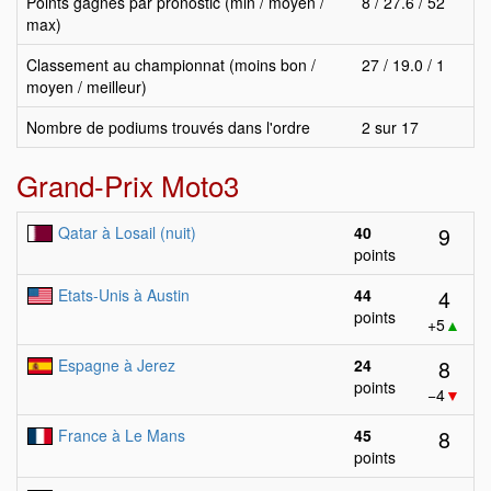
Points gagnés par pronostic (min / moyen /
8 / 27.6 / 52
max)
Classement au championnat (moins bon /
27 / 19.0 / 1
moyen / meilleur)
Nombre de podiums trouvés dans l'ordre
2 sur 17
Grand-Prix Moto3
9
Qatar à Losail (nuit)
40
points
4
Etats-Unis à Austin
44
points
+5
▲
8
Espagne à Jerez
24
points
−4
▼
8
France à Le Mans
45
points