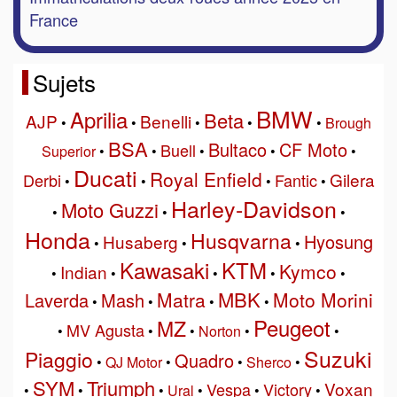
France
Sujets
BMW
Aprilia
Beta
AJP
Benelli
•
•
•
•
•
Brough
BSA
Bultaco
CF Moto
Buell
Superior
•
•
•
•
•
Ducati
Royal Enfield
Gilera
Derbi
Fantic
•
•
•
•
Harley-Davidson
Moto Guzzi
•
•
•
Honda
Husqvarna
Hyosung
Husaberg
•
•
•
Kawasaki
KTM
Kymco
Indian
•
•
•
•
•
MBK
Matra
Moto Morini
Laverda
Mash
•
•
•
•
Peugeot
MZ
MV Agusta
•
•
•
Norton
•
•
Suzuki
Piaggio
Quadro
•
QJ Motor
•
•
Sherco
•
SYM
Triumph
Voxan
Vespa
Victory
•
•
•
Ural
•
•
•