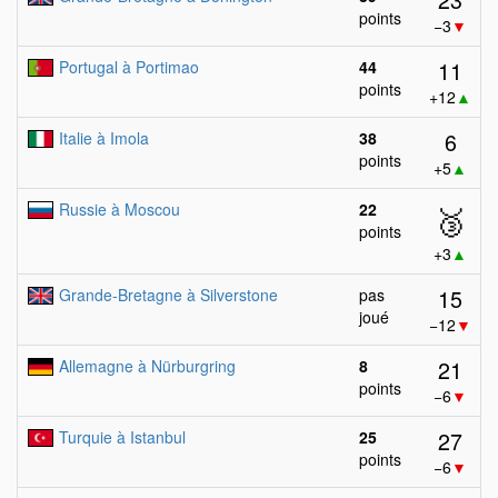
points
−3
▼
11
Portugal à Portimao
44
points
+12
▲
6
Italie à Imola
38
points
+5
▲
Russie à Moscou
22
🥉
points
+3
▲
15
Grande-Bretagne à Silverstone
pas
joué
−12
▼
21
Allemagne à Nürburgring
8
points
−6
▼
27
Turquie à Istanbul
25
points
−6
▼