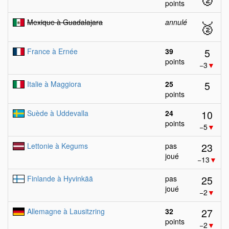
points
Mexique à Guadalajara
annulé
🥈
5
France à Ernée
39
points
−3
▼
5
Italie à Maggiora
25
points
10
Suède à Uddevalla
24
points
−5
▼
23
Lettonie à Kegums
pas
joué
−13
▼
25
Finlande à Hyvinkää
pas
joué
−2
▼
27
Allemagne à Lausitzring
32
points
−2
▼