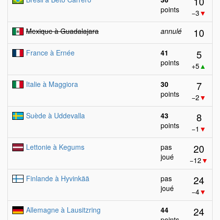
10
points
−3
▼
10
Mexique à Guadalajara
annulé
5
France à Ernée
41
points
+5
▲
7
Italie à Maggiora
30
points
−2
▼
8
Suède à Uddevalla
43
points
−1
▼
20
Lettonie à Kegums
pas
joué
−12
▼
24
Finlande à Hyvinkää
pas
joué
−4
▼
24
Allemagne à Lausitzring
44
points