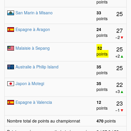
points
25
San Marin à Misano
33
points
27
Espagne à Aragon
24
points
−2
▼
25
Malaisie à Sepang
52
points
+2
▲
25
Australie à Philip Island
35
points
22
Japon à Motegi
35
points
+3
▲
23
Espagne à Valencia
12
points
−1
▼
Nombre total de points au championnat
470
points