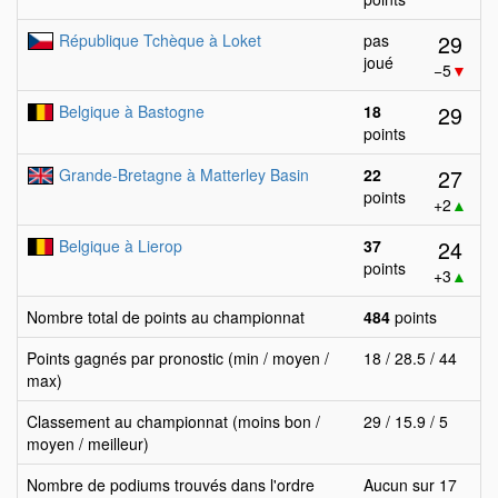
29
République Tchèque à Loket
pas
joué
−5
▼
29
Belgique à Bastogne
18
points
27
Grande-Bretagne à Matterley Basin
22
points
+2
▲
24
Belgique à Lierop
37
points
+3
▲
Nombre total de points au championnat
484
points
Points gagnés par pronostic (min / moyen /
18 / 28.5 / 44
max)
Classement au championnat (moins bon /
29 / 15.9 / 5
moyen / meilleur)
Nombre de podiums trouvés dans l'ordre
Aucun sur 17