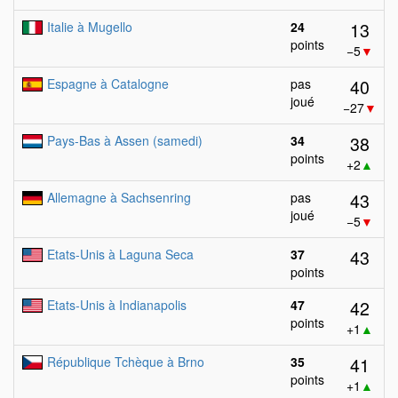
13
Italie à Mugello
24
points
−5
▼
40
Espagne à Catalogne
pas
joué
−27
▼
38
Pays-Bas à Assen (samedi)
34
points
+2
▲
43
Allemagne à Sachsenring
pas
joué
−5
▼
43
Etats-Unis à Laguna Seca
37
points
42
Etats-Unis à Indianapolis
47
points
+1
▲
41
République Tchèque à Brno
35
points
+1
▲