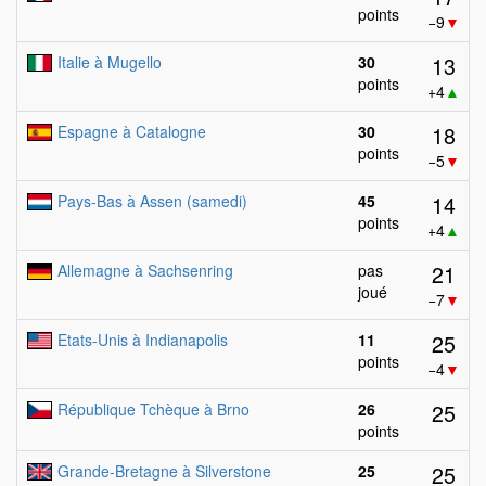
points
−9
▼
13
Italie à Mugello
30
points
+4
▲
18
Espagne à Catalogne
30
points
−5
▼
14
Pays-Bas à Assen (samedi)
45
points
+4
▲
21
Allemagne à Sachsenring
pas
joué
−7
▼
25
Etats-Unis à Indianapolis
11
points
−4
▼
25
République Tchèque à Brno
26
points
25
Grande-Bretagne à Silverstone
25