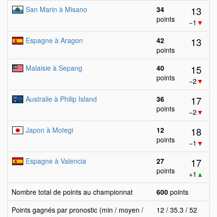
13
San Marin à Misano
34
points
−1
▼
13
Espagne à Aragon
42
points
15
Malaisie à Sepang
40
points
−2
▼
17
Australie à Philip Island
36
points
−2
▼
18
Japon à Motegi
12
points
−1
▼
17
Espagne à Valencia
27
points
+1
▲
Nombre total de points au championnat
600
points
Points gagnés par pronostic (min / moyen /
12 / 35.3 / 52