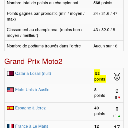
Nombre total de points au championnat
568
points
Points gagnés par pronostic (min / moyen /
24 / 31.6 / 47
max)
Classement au championnat (moins bon /
43 / 32.0 / 8
moyen / meilleur)
Nombre de podiums trouvés dans l'ordre
Aucun sur 18
Grand-Prix Moto2
Qatar à Losail (nuit)
52
🥇
points
9
Etats-Unis à Austin
8
points
−8
▼
8
Espagne à Jerez
40
points
+1
▲
17
France à Le Mans
12