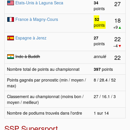
27
Etats-Unis à Laguna Seca
34
points
18
France à Magny-Cours
52
points
+9
▲
22
Espagne à Jerez
27
points
−4
▼
22
Inde à Buddh
annulé
Nombre total de points au championnat
397
points
Points gagnés par pronostic (min / moyen /
8 / 28.4 / 52
max)
Classement au championnat (moins bon /
27 / 16.1 / 3
moyen / meilleur)
Nombre de podiums trouvés dans l'ordre
1 sur 14
SSP Supersport