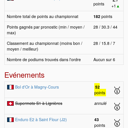
points
+1
▲
Nombre total de points au championnat
182
points
Points gagnés par pronostic (min / moyen /
28 / 30.3 / 44
max)
Classement au championnat (moins bon /
28 / 15.8 / 7
moyen / meilleur)
Nombre de podiums trouvés dans l'ordre
Aucun sur 6
Evénements
Bol d'Or à Magny-Cours
52
🥇
points
Supermoto S1 à Lignières
annulé
🥇
Enduro E2 à Saint Flour (J2)
43
🥇
points