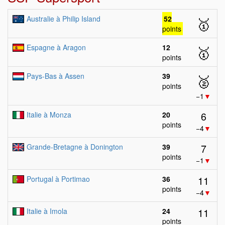
Australie à Philip Island
52
🥇
points
Espagne à Aragon
12
🥇
points
Pays-Bas à Assen
39
🥈
points
−1
▼
6
Italie à Monza
20
points
−4
▼
7
Grande-Bretagne à Donington
39
points
−1
▼
11
Portugal à Portimao
36
points
−4
▼
11
Italie à Imola
24
points