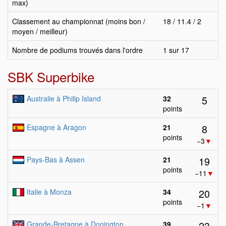
max)
Classement au championnat (moins bon /
18 / 11.4 / 2
moyen / meilleur)
Nombre de podiums trouvés dans l'ordre
1 sur 17
SBK Superbike
5
Australie à Philip Island
32
points
8
Espagne à Aragon
21
points
−3
▼
19
Pays-Bas à Assen
21
points
−11
▼
20
Italie à Monza
34
points
−1
▼
23
Grande-Bretagne à Donington
39