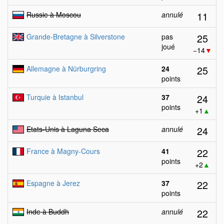
11
Russie à Moscou
annulé
25
Grande-Bretagne à Silverstone
pas
joué
−14
▼
25
Allemagne à Nürburgring
24
points
24
Turquie à Istanbul
37
points
+1
▲
24
Etats-Unis à Laguna Seca
annulé
22
France à Magny-Cours
41
points
+2
▲
22
Espagne à Jerez
37
points
22
Inde à Buddh
annulé