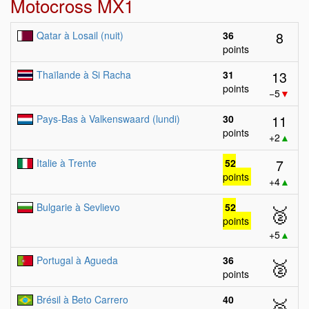
Motocross MX1
8
Qatar à Losail (nuit)
36
points
13
Thaïlande à Si Racha
31
points
−5
▼
11
Pays-Bas à Valkenswaard (lundi)
30
points
+2
▲
7
Italie à Trente
52
points
+4
▲
Bulgarie à Sevlievo
52
🥈
points
+5
▲
Portugal à Agueda
36
🥈
points
Brésil à Beto Carrero
40
🥈