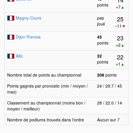
points
+7
▲
25
Magny-Cours
pas
joué
−11
▼
23
Dijon Prenois
45
points
+2
▲
22
Albi
32
points
+1
▲
Nombre total de points au championnat
208
points
Points gagnés par pronostic (min / moyen /
24 / 29.7 / 45
max)
Classement au championnat (moins bon /
28 / 22.0 / 14
moyen / meilleur)
Nombre de podiums trouvés dans l'ordre
Aucun sur 7