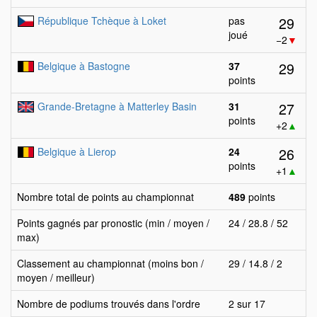
29
République Tchèque à Loket
pas
joué
−2
▼
29
Belgique à Bastogne
37
points
27
Grande-Bretagne à Matterley Basin
31
points
+2
▲
26
Belgique à Lierop
24
points
+1
▲
Nombre total de points au championnat
489
points
Points gagnés par pronostic (min / moyen /
24 / 28.8 / 52
max)
Classement au championnat (moins bon /
29 / 14.8 / 2
moyen / meilleur)
Nombre de podiums trouvés dans l'ordre
2 sur 17