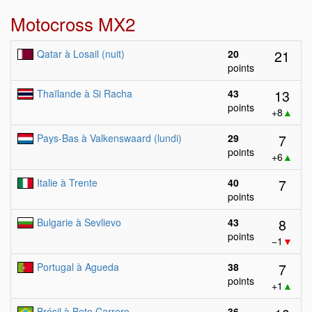
Motocross MX2
21
Qatar à Losail (nuit)
20
points
13
Thaïlande à Si Racha
43
points
+8
▲
7
Pays-Bas à Valkenswaard (lundi)
29
points
+6
▲
7
Italie à Trente
40
points
8
Bulgarie à Sevlievo
43
points
−1
▼
7
Portugal à Agueda
38
points
+1
▲
Brésil à Beto Carrero
36