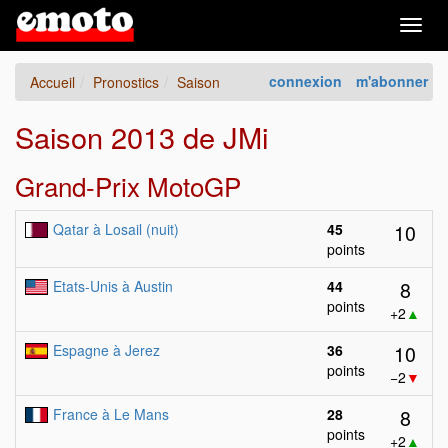
Togg
navig
connexion
m'abonner
Accueil
Pronostics
Saison
Saison 2013 de JMi
Grand-Prix MotoGP
10
Qatar à Losail (nuit)
45
points
8
Etats-Unis à Austin
44
points
+2
▲
10
Espagne à Jerez
36
points
−2
▼
8
France à Le Mans
28
points
+2
▲