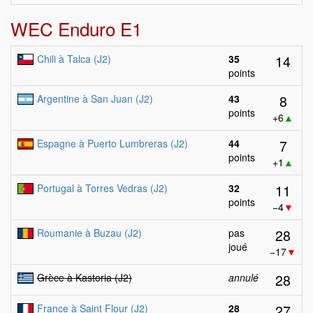
WEC Enduro E1
14
Chili à Talca (J2)
35
points
8
Argentine à San Juan (J2)
43
points
+6
▲
7
Espagne à Puerto Lumbreras (J2)
44
points
+1
▲
11
Portugal à Torres Vedras (J2)
32
points
−4
▼
28
Roumanie à Buzau (J2)
pas
joué
−17
▼
28
Grèce à Kastoria (J2)
annulé
27
France à Saint Flour (J2)
28