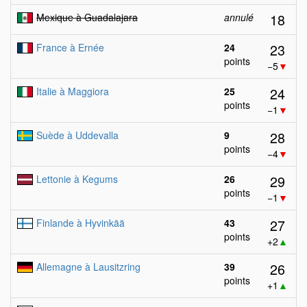
18
Mexique à Guadalajara
annulé
23
France à Ernée
24
points
−5
▼
24
Italie à Maggiora
25
points
−1
▼
28
Suède à Uddevalla
9
points
−4
▼
29
Lettonie à Kegums
26
points
−1
▼
27
Finlande à Hyvinkää
43
points
+2
▲
26
Allemagne à Lausitzring
39
points
+1
▲