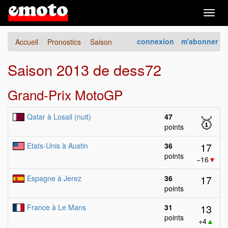
Togg
navig
connexion
m'abonner
Accueil
Pronostics
Saison
Saison 2013 de dess72
Grand-Prix MotoGP
Qatar à Losail (nuit)
47
🥇
points
17
Etats-Unis à Austin
36
points
−16
▼
17
Espagne à Jerez
36
points
13
France à Le Mans
31
points
+4
▲