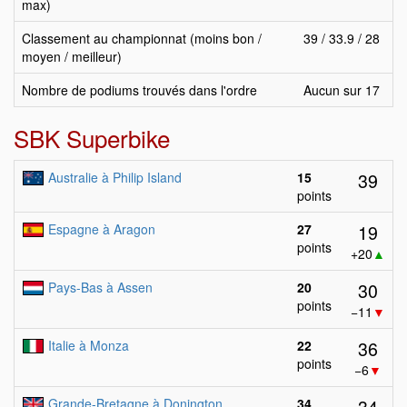
max)
Classement au championnat (moins bon /
39 / 33.9 / 28
moyen / meilleur)
Nombre de podiums trouvés dans l'ordre
Aucun sur 17
SBK Superbike
39
Australie à Philip Island
15
points
19
Espagne à Aragon
27
points
+20
▲
30
Pays-Bas à Assen
20
points
−11
▼
36
Italie à Monza
22
points
−6
▼
34
Grande-Bretagne à Donington
34