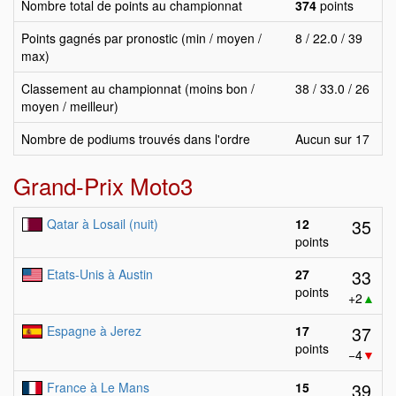
Nombre total de points au championnat
374
points
Points gagnés par pronostic (min / moyen /
8 / 22.0 / 39
max)
Classement au championnat (moins bon /
38 / 33.0 / 26
moyen / meilleur)
Nombre de podiums trouvés dans l'ordre
Aucun sur 17
Grand-Prix Moto3
35
Qatar à Losail (nuit)
12
points
33
Etats-Unis à Austin
27
points
+2
▲
37
Espagne à Jerez
17
points
−4
▼
39
France à Le Mans
15