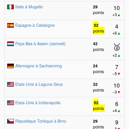
10
Italie à Mugello
29
points
+3
▲
4
Espagne à Catalogne
52
points
+6
▲
Pays-Bas à Assen (samedi)
42
🥈
points
+2
▲
7
Allemagne à Sachsenring
24
points
−5
▼
10
Etats-Unis à Laguna Seca
32
points
−3
▼
6
Etats-Unis à Indianapolis
52
points
+4
▲
9
République Tchèque à Brno
29
points
−3
▼