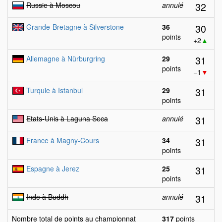
32
Russie à Moscou
annulé
30
Grande-Bretagne à Silverstone
36
points
+2
▲
31
Allemagne à Nürburgring
29
points
−1
▼
31
Turquie à Istanbul
29
points
31
Etats-Unis à Laguna Seca
annulé
31
France à Magny-Cours
34
points
31
Espagne à Jerez
25
points
31
Inde à Buddh
annulé
Nombre total de points au championnat
317
points