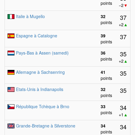
points
−2
▼
37
Italie à Mugello
32
points
+2
▲
37
Espagne à Catalogne
39
points
35
Pays-Bas à Assen (samedi)
36
points
+2
▲
35
Allemagne à Sachsenring
41
points
35
Etats-Unis à Indianapolis
32
points
34
République Tchèque à Brno
33
points
+1
▲
34
Grande-Bretagne à Silverstone
34
points