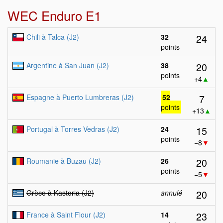
WEC Enduro E1
24
Chili à Talca (J2)
32
points
20
Argentine à San Juan (J2)
38
points
+4
▲
7
Espagne à Puerto Lumbreras (J2)
52
points
+13
▲
15
Portugal à Torres Vedras (J2)
24
points
−8
▼
20
Roumanie à Buzau (J2)
26
points
−5
▼
20
Grèce à Kastoria (J2)
annulé
23
France à Saint Flour (J2)
14