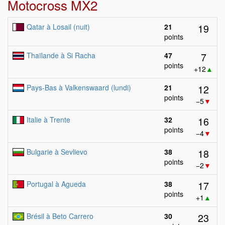
Motocross MX2
19
Qatar à Losail (nuit)
21
points
7
Thaïlande à Si Racha
47
points
+12
▲
12
Pays-Bas à Valkenswaard (lundi)
21
points
−5
▼
16
Italie à Trente
32
points
−4
▼
18
Bulgarie à Sevlievo
38
points
−2
▼
17
Portugal à Agueda
38
points
+1
▲
23
Brésil à Beto Carrero
30