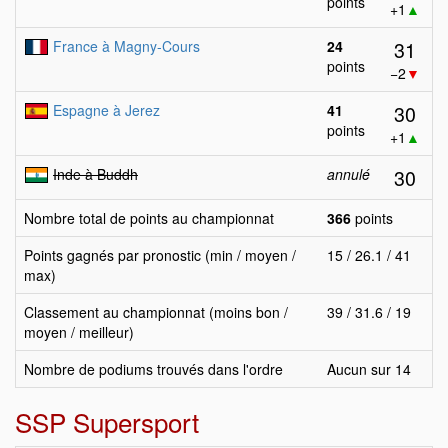
points
+1
▲
31
France à Magny-Cours
24
points
−2
▼
30
Espagne à Jerez
41
points
+1
▲
30
Inde à Buddh
annulé
Nombre total de points au championnat
366
points
Points gagnés par pronostic (min / moyen /
15 / 26.1 / 41
max)
Classement au championnat (moins bon /
39 / 31.6 / 19
moyen / meilleur)
Nombre de podiums trouvés dans l'ordre
Aucun sur 14
SSP Supersport