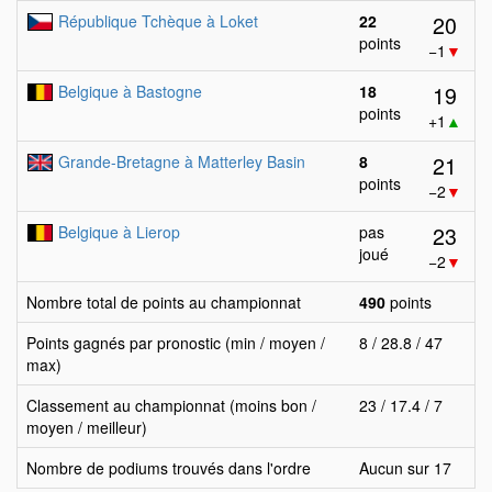
20
République Tchèque à Loket
22
points
−1
▼
19
Belgique à Bastogne
18
points
+1
▲
21
Grande-Bretagne à Matterley Basin
8
points
−2
▼
23
Belgique à Lierop
pas
joué
−2
▼
Nombre total de points au championnat
490
points
Points gagnés par pronostic (min / moyen /
8 / 28.8 / 47
max)
Classement au championnat (moins bon /
23 / 17.4 / 7
moyen / meilleur)
Nombre de podiums trouvés dans l'ordre
Aucun sur 17