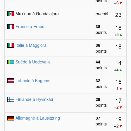
points
−6
▼
23
Mexique à Guadalajara
annulé
18
France à Ernée
38
points
+5
▲
18
Italie à Maggiora
36
points
14
Suède à Uddevalla
44
points
+4
▲
15
Lettonie à Kegums
32
points
−1
▼
17
Finlande à Hyvinkää
28
points
−2
▼
19
Allemagne à Lausitzring
37
points
−2
▼