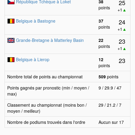
25
République Tchèque à Loket
38
points
+1
▲
24
Belgique à Bastogne
37
points
+1
▲
23
Grande-Bretagne à Matterley Basin
22
points
+1
▲
23
Belgique à Lierop
12
points
Nombre total de points au championnat
509
points
Points gagnés par pronostic (min / moyen /
9 / 29.9 / 47
max)
Classement au championnat (moins bon /
29 / 21.2 / 7
moyen / meilleur)
Nombre de podiums trouvés dans l'ordre
Aucun sur 17