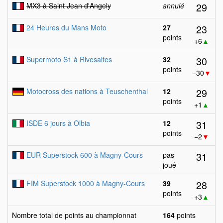
29
MX3 à Saint Jean d'Angely
annulé
23
24 Heures du Mans Moto
27
points
+6
▲
30
Supermoto S1 à Rivesaltes
32
points
−30
▼
29
Motocross des nations à Teuschenthal
12
points
+1
▲
31
ISDE 6 jours à Olbia
12
points
−2
▼
31
EUR Superstock 600 à Magny-Cours
pas
joué
28
FIM Superstock 1000 à Magny-Cours
39
points
+3
▲
Nombre total de points au championnat
164
points