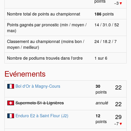
points
−3
▼
Nombre total de points au championnat
186
points
Points gagnés par pronostic (min / moyen /
14 / 31.0 / 52
max)
Classement au championnat (moins bon /
24 / 18.2 / 7
moyen / meilleur)
Nombre de podiums trouvés dans l'ordre
1 sur 6
Evénements
22
Bol d'Or à Magny-Cours
30
points
22
Supermoto S1 à Lignières
annulé
29
Enduro E2 à Saint Flour (J2)
12
points
−7
▼