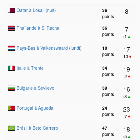
8
Qatar à Losail (nuit)
36
points
7
Thaïlande à Si Racha
36
points
+1
▲
17
Pays-Bas à Valkenswaard (lundi)
18
points
−10
▼
19
Italie à Trente
34
points
−2
▼
16
Bulgarie à Sevlievo
39
points
+3
▲
23
Portugal à Agueda
24
points
−7
▼
18
Brésil à Beto Carrero
47
points
+5
▲