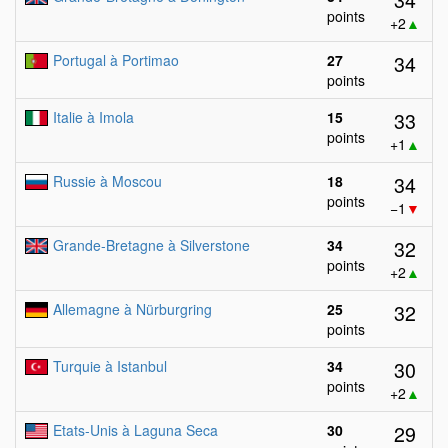
points
+2
▲
34
Portugal à Portimao
27
points
33
Italie à Imola
15
points
+1
▲
34
Russie à Moscou
18
points
−1
▼
32
Grande-Bretagne à Silverstone
34
points
+2
▲
32
Allemagne à Nürburgring
25
points
30
Turquie à Istanbul
34
points
+2
▲
29
Etats-Unis à Laguna Seca
30