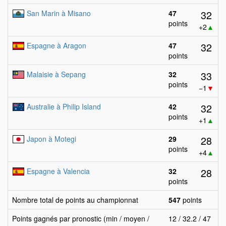
32
San Marin à Misano
47
points
+2
▲
32
Espagne à Aragon
47
points
33
Malaisie à Sepang
32
points
−1
▼
32
Australie à Philip Island
42
points
+1
▲
28
Japon à Motegi
29
points
+4
▲
28
Espagne à Valencia
32
points
Nombre total de points au championnat
547
points
Points gagnés par pronostic (min / moyen /
12 / 32.2 / 47