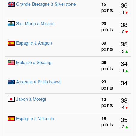
36
Grande-Bretagne à Silverstone
15
points
−1
▼
38
San Marin à Misano
20
points
−2
▼
35
Espagne à Aragon
39
points
+3
▲
34
Malaisie à Sepang
28
points
+1
▲
34
Australie à Philip Island
23
points
38
Japon à Motegi
12
points
−4
▼
35
Espagne à Valencia
18
points
+3
▲