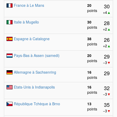
30
France à Le Mans
20
points
+4
▲
28
Italie à Mugello
30
points
+2
▲
26
Espagne à Catalogne
38
points
+2
▲
29
Pays-Bas à Assen (samedi)
20
points
−3
▼
29
Allemagne à Sachsenring
16
points
32
Etats-Unis à Indianapolis
16
points
−3
▼
35
République Tchèque à Brno
13
points
−3
▼