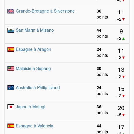
11
Grande-Bretagne à Silverstone
36
points
−2
▼
9
San Marin à Misano
44
points
+2
▲
11
Espagne à Aragon
24
points
−2
▼
13
Malaisie à Sepang
30
points
−2
▼
15
Australie à Philip Island
24
points
−2
▼
20
Japon à Motegi
36
points
−5
▼
17
Espagne à Valencia
44
points
+3
▲