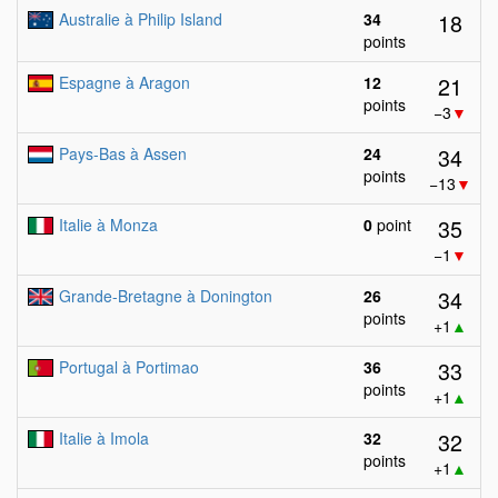
18
Australie à Philip Island
34
points
21
Espagne à Aragon
12
points
−3
▼
34
Pays-Bas à Assen
24
points
−13
▼
35
Italie à Monza
0
point
−1
▼
34
Grande-Bretagne à Donington
26
points
+1
▲
33
Portugal à Portimao
36
points
+1
▲
32
Italie à Imola
32
points
+1
▲