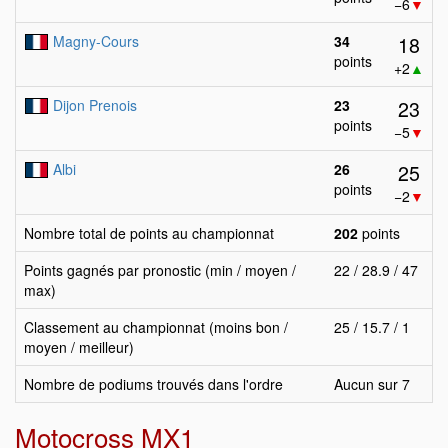
−6
▼
18
Magny-Cours
34
points
+2
▲
23
Dijon Prenois
23
points
−5
▼
25
Albi
26
points
−2
▼
Nombre total de points au championnat
202
points
Points gagnés par pronostic (min / moyen /
22 / 28.9 / 47
max)
Classement au championnat (moins bon /
25 / 15.7 / 1
moyen / meilleur)
Nombre de podiums trouvés dans l'ordre
Aucun sur 7
Motocross MX1