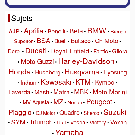
Sujets
BMW
Aprilia
Beta
AJP
Benelli
•
•
•
•
•
Brough
BSA
Bultaco
CF Moto
Buell
Superior
•
•
•
•
•
Ducati
Royal Enfield
Gilera
Derbi
Fantic
•
•
•
•
Harley-Davidson
Moto Guzzi
•
•
•
Honda
Husqvarna
Hyosung
Husaberg
•
•
•
Kawasaki
KTM
Kymco
Indian
•
•
•
•
•
MBK
Matra
Moto Morini
Laverda
Mash
•
•
•
•
Peugeot
MZ
MV Agusta
•
•
•
Norton
•
•
Suzuki
Piaggio
Quadro
•
QJ Motor
•
•
Sherco
•
SYM
Triumph
Voxan
Vespa
Victory
•
•
•
Ural
•
•
•
Yamaha
•