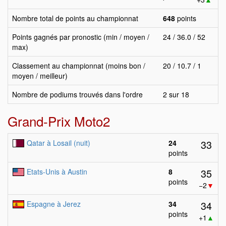
Nombre total de points au championnat
648
points
Points gagnés par pronostic (min / moyen /
24 / 36.0 / 52
max)
Classement au championnat (moins bon /
20 / 10.7 / 1
moyen / meilleur)
Nombre de podiums trouvés dans l'ordre
2 sur 18
Grand-Prix Moto2
33
Qatar à Losail (nuit)
24
points
35
Etats-Unis à Austin
8
points
−2
▼
34
Espagne à Jerez
34
points
+1
▲