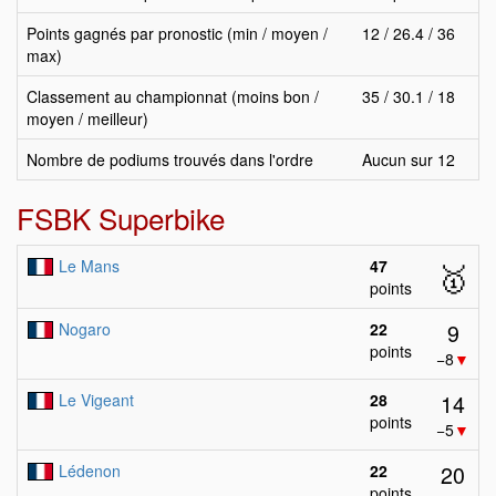
Points gagnés par pronostic (min / moyen /
12 / 26.4 / 36
max)
Classement au championnat (moins bon /
35 / 30.1 / 18
moyen / meilleur)
Nombre de podiums trouvés dans l'ordre
Aucun sur 12
FSBK Superbike
Le Mans
47
🥇
points
9
Nogaro
22
points
−8
▼
14
Le Vigeant
28
points
−5
▼
20
Lédenon
22
points