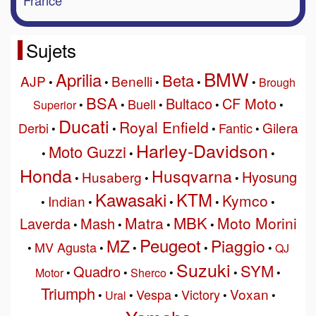
Sujets
BMW
Aprilia
Beta
AJP
Benelli
•
•
•
•
•
Brough
BSA
Bultaco
CF Moto
Buell
Superior
•
•
•
•
•
Ducati
Royal Enfield
Gilera
Derbi
Fantic
•
•
•
•
Harley-Davidson
Moto Guzzi
•
•
•
Honda
Husqvarna
Hyosung
Husaberg
•
•
•
Kawasaki
KTM
Kymco
Indian
•
•
•
•
•
MBK
Matra
Moto Morini
Laverda
Mash
•
•
•
•
Peugeot
MZ
Piaggio
MV Agusta
•
•
•
•
•
QJ
Suzuki
SYM
Quadro
Motor
•
•
Sherco
•
•
•
Triumph
Voxan
Vespa
Victory
•
Ural
•
•
•
•