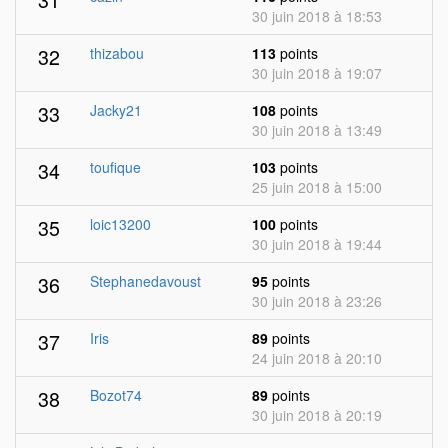
30 juin 2018 à 18:53
32
thizabou
113
points
30 juin 2018 à 19:07
33
Jacky21
108
points
30 juin 2018 à 13:49
34
toufique
103
points
25 juin 2018 à 15:00
35
loic13200
100
points
30 juin 2018 à 19:44
36
Stephanedavoust
95
points
30 juin 2018 à 23:26
37
Iris
89
points
24 juin 2018 à 20:10
38
Bozot74
89
points
30 juin 2018 à 20:19