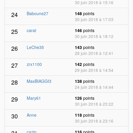
30 juin 2018 à 15:16
24
Baboune27
148
points
30 juin 2018 à 17:03
25
carat
146
points
30 juin 2018 à 18:12
26
LeChe35
143
points
28 juin 2018 à 12:41
27
zrx1100
142
points
29 juin 2018 à 14:54
28
MaxBIAGGI3
138
points
24 juin 2018 à 14:44
29
Mary61
126
points
30 juin 2018 à 23:22
30
Anne
118
points
30 juin 2018 à 23:16
31
cazin
116
points