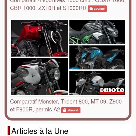
CBR 1000, ZX10R et S1000RR
abonné
Comparatif Monster, Trident 800, MT-09, Z900
et F900R, permis A2
abonné
Articles à la Une