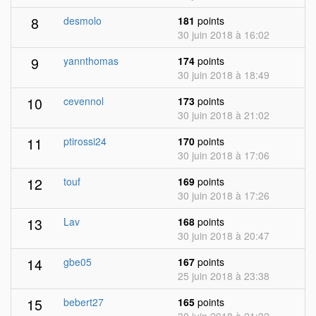
8
desmolo
181
points
30 juin 2018 à 16:02
9
yannthomas
174
points
30 juin 2018 à 18:49
10
cevennol
173
points
30 juin 2018 à 21:02
11
ptirossi24
170
points
30 juin 2018 à 17:06
12
touf
169
points
30 juin 2018 à 17:26
13
Lav
168
points
30 juin 2018 à 20:47
14
gbe05
167
points
25 juin 2018 à 23:38
15
bebert27
165
points