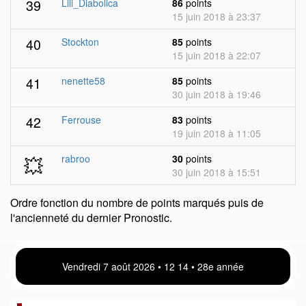
39
Lili_Diabolica
86
points
15 juin 2018 à 23:37
40
Stockton
85
points
15 juin 2018 à 22:07
41
nenette58
85
points
30 juin 2018 à 19:46
42
Ferrouse
83
points
19 juin 2018 à 11:05
💥
rabroo
30
points
30 juin 2018 à 15:51
Ordre fonction du nombre de points marqués puis de
l'ancienneté du dernier Pronostic.
Vendredi 7 août 2026 • 12:14 • 28e année