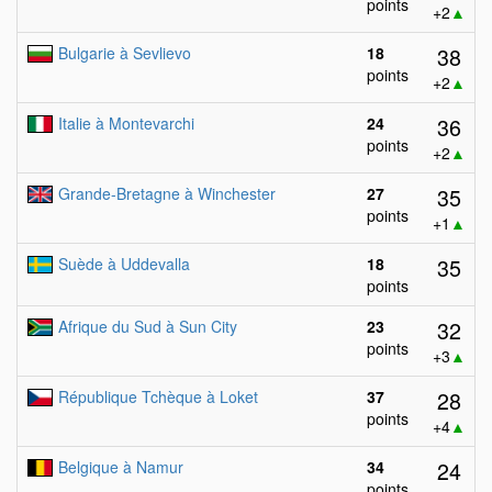
points
+2
▲
38
Bulgarie à Sevlievo
18
points
+2
▲
36
Italie à Montevarchi
24
points
+2
▲
35
Grande-Bretagne à Winchester
27
points
+1
▲
35
Suède à Uddevalla
18
points
32
Afrique du Sud à Sun City
23
points
+3
▲
28
République Tchèque à Loket
37
points
+4
▲
24
Belgique à Namur
34
points