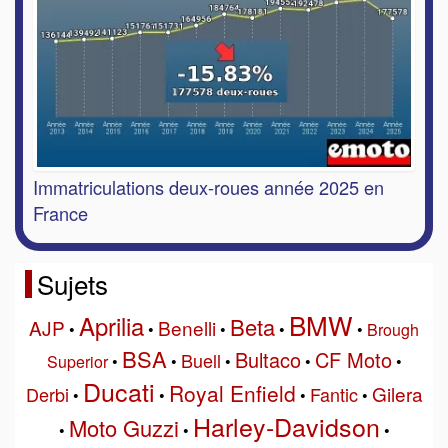
Immatriculations deux-roues année 2025 en
France
Sujets
BMW
Aprilia
Beta
AJP
Benelli
•
•
•
•
•
Brough
BSA
Bultaco
CF Moto
Buell
Superior
•
•
•
•
•
Ducati
Royal Enfield
Gilera
Derbi
Fantic
•
•
•
•
Harley-Davidson
Moto Guzzi
•
•
•