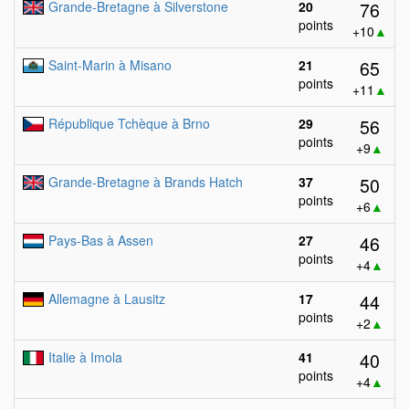
76
Grande-Bretagne à Silverstone
20
points
+10
▲
65
Saint-Marin à Misano
21
points
+11
▲
56
République Tchèque à Brno
29
points
+9
▲
50
Grande-Bretagne à Brands Hatch
37
points
+6
▲
46
Pays-Bas à Assen
27
points
+4
▲
44
Allemagne à Lausitz
17
points
+2
▲
40
Italie à Imola
41
points
+4
▲