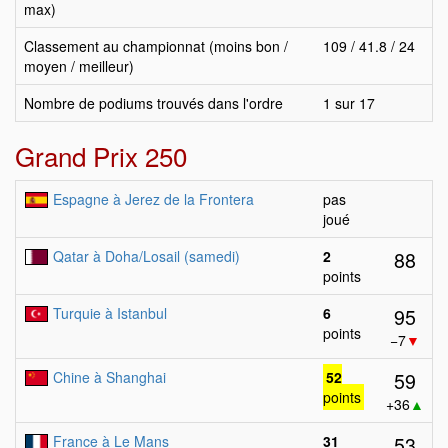
max)
Classement au championnat (moins bon /
109 / 41.8 / 24
moyen / meilleur)
Nombre de podiums trouvés dans l'ordre
1 sur 17
Grand Prix 250
Espagne à Jerez de la Frontera
pas
joué
88
Qatar à Doha/Losail (samedi)
2
points
95
Turquie à Istanbul
6
points
−7
▼
59
Chine à Shanghai
52
points
+36
▲
53
France à Le Mans
31