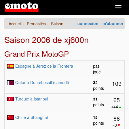
Togg
navig
connexion
m'abonner
Accueil
Pronostics
Saison
Saison 2006 de xj600n
Grand Prix MotoGP
Espagne à Jerez de la Frontera
pas
joué
109
Qatar à Doha/Losail (samedi)
32
points
65
Turquie à Istanbul
31
points
+44
▲
68
Chine à Shanghai
15
points
−3
▼