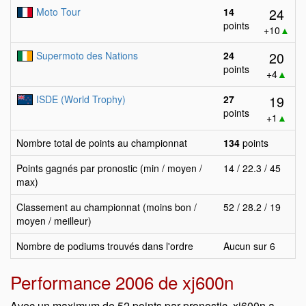
24
Moto Tour
14
points
+10
▲
20
Supermoto des Nations
24
points
+4
▲
19
ISDE (World Trophy)
27
points
+1
▲
Nombre total de points au championnat
134
points
Points gagnés par pronostic (min / moyen /
14 / 22.3 / 45
max)
Classement au championnat (moins bon /
52 / 28.2 / 19
moyen / meilleur)
Nombre de podiums trouvés dans l'ordre
Aucun sur 6
Performance 2006 de xj600n
Avec un maximum de 52 points par pronostic, xj600n a