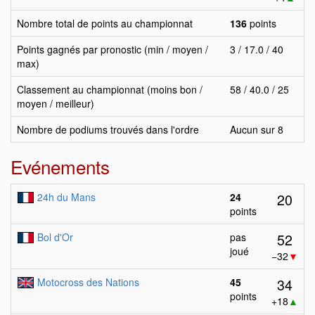
Nombre total de points au championnat
136
points
Points gagnés par pronostic (min / moyen /
3 / 17.0 / 40
max)
Classement au championnat (moins bon /
58 / 40.0 / 25
moyen / meilleur)
Nombre de podiums trouvés dans l'ordre
Aucun sur 8
Evénements
20
24h du Mans
24
points
52
Bol d'Or
pas
joué
−32
▼
34
Motocross des Nations
45
points
+18
▲