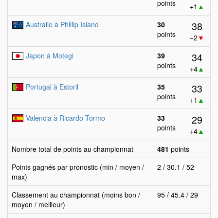
points
+1
▲
38
Australie à Phillip Island
30
points
−2
▼
34
Japon à Motegi
39
points
+4
▲
33
Portugal à Estoril
35
points
+1
▲
29
Valencia à Ricardo Tormo
33
points
+4
▲
Nombre total de points au championnat
481
points
Points gagnés par pronostic (min / moyen /
2 / 30.1 / 52
max)
Classement au championnat (moins bon /
95 / 45.4 / 29
moyen / meilleur)