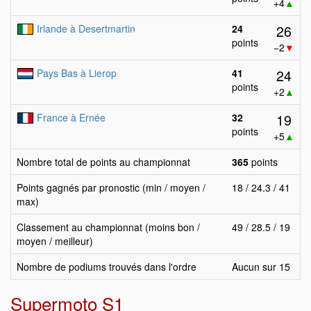
+4
▲
26
Irlande à Desertmartin
24
points
−2
▼
24
Pays Bas à Lierop
41
points
+2
▲
19
France à Ernée
32
points
+5
▲
Nombre total de points au championnat
365
points
Points gagnés par pronostic (min / moyen /
18 / 24.3 / 41
max)
Classement au championnat (moins bon /
49 / 28.5 / 19
moyen / meilleur)
Nombre de podiums trouvés dans l'ordre
Aucun sur 15
Supermoto S1