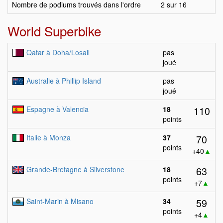
Nombre de podiums trouvés dans l'ordre
2 sur 16
World Superbike
Qatar à Doha/Losail
pas
joué
Australie à Phillip Island
pas
joué
110
Espagne à Valencia
18
points
70
Italie à Monza
37
points
+40
▲
63
Grande-Bretagne à Silverstone
18
points
+7
▲
59
Saint-Marin à Misano
34
points
+4
▲