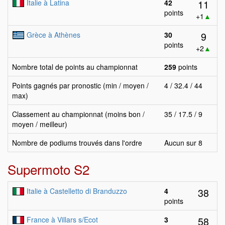
11
Italie à Latina
42
points
+1
▲
9
Grèce à Athènes
30
points
+2
▲
Nombre total de points au championnat
259
points
Points gagnés par pronostic (min / moyen /
4 / 32.4 / 44
max)
Classement au championnat (moins bon /
35 / 17.5 / 9
moyen / meilleur)
Nombre de podiums trouvés dans l'ordre
Aucun sur 8
Supermoto S2
38
Italie à Castelletto di Branduzzo
4
points
58
France à Villars s/Ecot
3