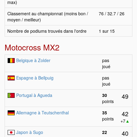
max)
Classement au championnat (moins bon /
76 / 32.7 / 26
moyen / meilleur)
Nombre de podiums trouvés dans l'ordre
1 sur 15
Motocross MX2
Belgique à Zolder
pas
joué
Espagne à Bellpuig
pas
joué
49
Portugal à Agueda
30
points
42
Allemagne à Teutschenthal
35
points
+7
▲
40
Japon à Sugo
22