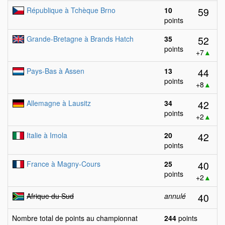
59
République à Tchèque Brno
10
points
52
Grande-Bretagne à Brands Hatch
35
points
+7
▲
44
Pays-Bas à Assen
13
points
+8
▲
42
Allemagne à Lausitz
34
points
+2
▲
42
Italie à Imola
20
points
40
France à Magny-Cours
25
points
+2
▲
40
Afrique du Sud
annulé
Nombre total de points au championnat
244
points