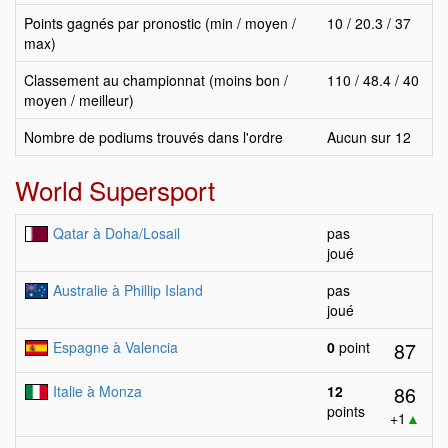
Points gagnés par pronostic (min / moyen /
10 / 20.3 / 37
max)
Classement au championnat (moins bon /
110 / 48.4 / 40
moyen / meilleur)
Nombre de podiums trouvés dans l'ordre
Aucun sur 12
World Supersport
Qatar à Doha/Losail
pas
joué
Australie à Phillip Island
pas
joué
87
Espagne à Valencia
0
point
86
Italie à Monza
12
points
+1
▲