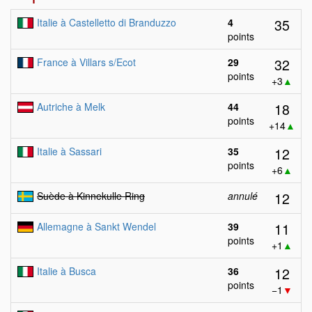
35
Italie à Castelletto di Branduzzo
4
points
32
France à Villars s/Ecot
29
points
+3
▲
18
Autriche à Melk
44
points
+14
▲
12
Italie à Sassari
35
points
+6
▲
12
Suède à Kinnekulle Ring
annulé
11
Allemagne à Sankt Wendel
39
points
+1
▲
12
Italie à Busca
36
points
−1
▼