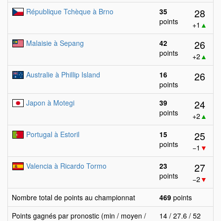
28
République Tchèque à Brno
35
points
+1
▲
26
Malaisie à Sepang
42
points
+2
▲
26
Australie à Phillip Island
16
points
24
Japon à Motegi
39
points
+2
▲
25
Portugal à Estoril
15
points
−1
▼
27
Valencia à Ricardo Tormo
23
points
−2
▼
Nombre total de points au championnat
469
points
Points gagnés par pronostic (min / moyen /
14 / 27.6 / 52