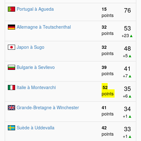
76
Portugal à Agueda
15
points
53
Allemagne à Teutschenthal
32
points
+23
▲
48
Japon à Sugo
32
points
+5
▲
41
Bulgarie à Sevlievo
39
points
+7
▲
35
Italie à Montevarchi
52
points
+6
▲
34
Grande-Bretagne à Winchester
41
points
+1
▲
33
Suède à Uddevalla
42
points
+1
▲