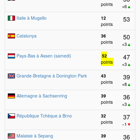
points
+6
▲
53
Italie à Mugello
12
points
50
Catalunya
36
points
+3
▲
47
Pays-Bas à Assen (samedi)
52
points
+3
▲
39
Grande-Bretagne à Donington Park
43
points
+8
▲
36
Allemagne à Sachsenring
39
points
+3
▲
37
République Tchèque à Brno
32
points
−1
▼
36
Malaisie à Sepang
39