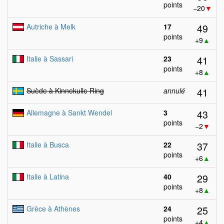
points
−20
▼
49
Autriche à Melk
17
points
+9
▲
41
Italie à Sassari
23
points
+8
▲
41
Suède à Kinnekulle Ring
annulé
43
Allemagne à Sankt Wendel
3
points
−2
▼
37
Italie à Busca
22
points
+6
▲
29
Italie à Latina
40
points
+8
▲
25
Grèce à Athènes
24
points
+4
▲