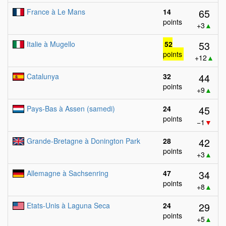
65
France à Le Mans
14
points
+3
▲
53
Italie à Mugello
52
points
+12
▲
44
Catalunya
32
points
+9
▲
45
Pays-Bas à Assen (samedi)
24
points
−1
▼
42
Grande-Bretagne à Donington Park
28
points
+3
▲
34
Allemagne à Sachsenring
47
points
+8
▲
29
Etats-Unis à Laguna Seca
24
points
+5
▲