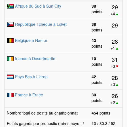
29
Afrique du Sud à Sun City
38
points
+4
▲
29
République Tchèque à Loket
38
points
28
Belgique à Namur
43
points
+1
▲
31
Irlande à Desertmartin
10
points
−3
▼
28
Pays Bas à Lierop
42
points
+3
▲
26
France à Ernée
30
points
+2
▲
Nombre total de points au championnat
454
points
Points gagnés par pronostic (min / moyen /
10 / 30.3 / 52