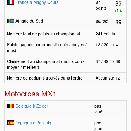
39
France à Magny-Cours
37
points
+1
▲
39
Afrique du Sud
annulé
Nombre total de points au championnat
241
points
Points gagnés par pronostic (min / moyen /
12 / 20.1 / 41
max)
Classement au championnat (moins bon /
87 / 49.1 / 39
moyen / meilleur)
Nombre de podiums trouvés dans l'ordre
Aucun sur 12
Motocross MX1
Belgique à Zolder
pas
joué
Espagne à Bellpuig
pas
joué