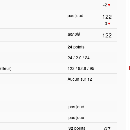
−2
▼
122
pas joué
−3
▼
122
annulé
24
points
24 / 2.0 / 24
lleur)
122 / 92.8 / 95
Aucun sur 12
pas joué
pas joué
67
32
points