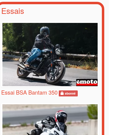
Essais
Essai BSA Bantam 350
abonné