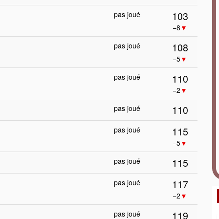
103
pas joué
−8
▼
108
pas joué
−5
▼
110
pas joué
−2
▼
110
pas joué
115
pas joué
−5
▼
115
pas joué
117
pas joué
−2
▼
119
pas joué