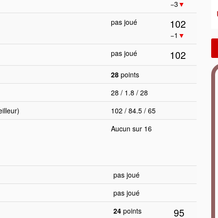
−3
▼
102
pas joué
−1
▼
102
pas joué
28
points
28 / 1.8 / 28
lleur)
102 / 84.5 / 65
Aucun sur 16
pas joué
pas joué
95
24
points