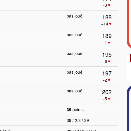
−3
▼
188
pas joué
−14
▼
189
pas joué
−1
▼
195
pas joué
−6
▼
197
pas joué
−2
▼
202
pas joué
−5
▼
39
points
39 / 2.3 / 39