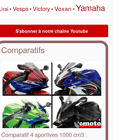
Yamaha
Voxan
Vespa
Victory
Ural
•
•
•
•
Comparatifs
Comparatif 4 sportives 1000 cm3 :