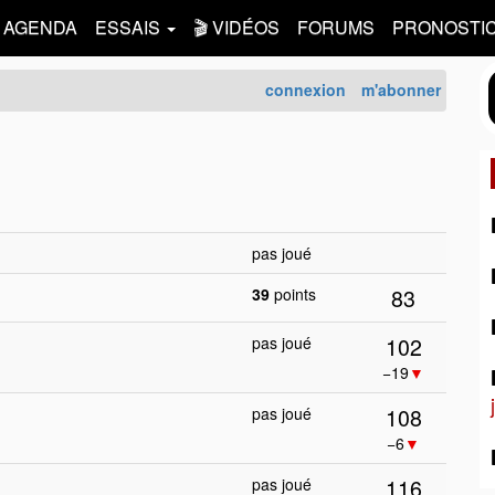
AGENDA
ESSAIS
🎬 VIDÉOS
FORUMS
PRONOSTI
connexion
m'abonner
1
pas joué
83
39
points
102
pas joué
−19
▼
108
pas joué
−6
▼
116
pas joué