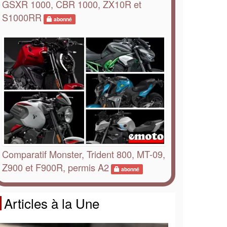
GSXR 1000, CBR 1000, ZX10R et
S1000RR
abonné
Comparatif Monster, Trident 800, MT-09,
Z900 et F900R, permis A2
abonné
Articles à la Une