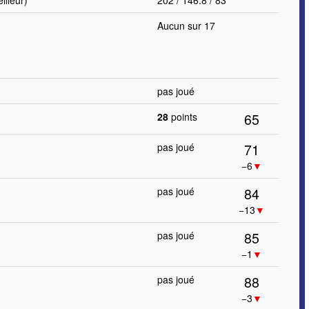
lleur)
202 / 146.8 / 83
Aucun sur 17
pas joué
65
28
points
71
pas joué
−6
▼
84
pas joué
−13
▼
85
pas joué
−1
▼
88
pas joué
−3
▼