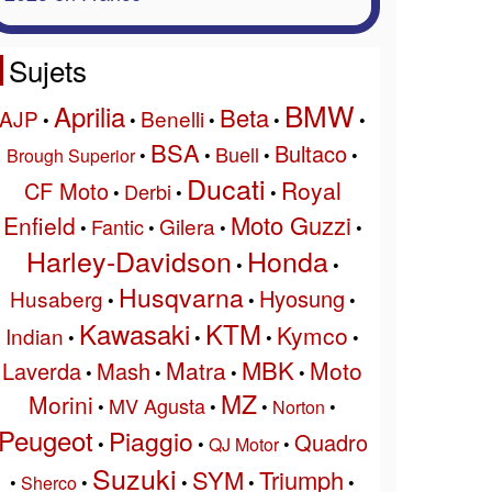
Sujets
BMW
Aprilia
Beta
AJP
Benelli
•
•
•
•
•
BSA
Bultaco
Buell
Brough Superior
•
•
•
•
Ducati
Royal
CF Moto
Derbi
•
•
•
Moto Guzzi
Enfield
Gilera
Fantic
•
•
•
•
Harley-Davidson
Honda
•
•
Husqvarna
Hyosung
Husaberg
•
•
•
Kawasaki
KTM
Kymco
Indian
•
•
•
•
MBK
Matra
Moto
Laverda
Mash
•
•
•
•
MZ
Morini
MV Agusta
•
•
•
Norton
•
Peugeot
Piaggio
Quadro
•
•
QJ Motor
•
Suzuki
SYM
Triumph
•
Sherco
•
•
•
•