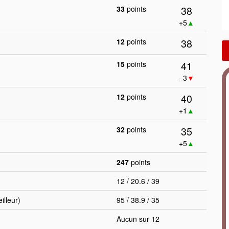
38
33
points
+5
▲
38
12
points
41
15
points
−3
▼
40
12
points
+1
▲
35
32
points
+5
▲
247
points
12 / 20.6 / 39
lleur)
95 / 38.9 / 35
Aucun sur 12