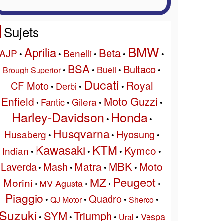
Sujets
BMW
Aprilia
Beta
AJP
Benelli
•
•
•
•
•
BSA
Bultaco
Buell
Brough Superior
•
•
•
•
Ducati
Royal
CF Moto
Derbi
•
•
•
Moto Guzzi
Enfield
Gilera
Fantic
•
•
•
•
Harley-Davidson
Honda
•
•
Husqvarna
Hyosung
Husaberg
•
•
•
Kawasaki
KTM
Kymco
Indian
•
•
•
•
MBK
Matra
Moto
Laverda
Mash
•
•
•
•
Peugeot
MZ
Morini
MV Agusta
•
•
•
•
Piaggio
Quadro
•
QJ Motor
•
•
Sherco
•
Suzuki
SYM
Triumph
Vespa
•
•
•
Ural
•