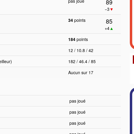
89
pas joué
−3
▼
85
34
points
+4
▲
184
points
12 / 10.8 / 42
lleur)
182 / 46.4 / 85
Aucun sur 17
pas joué
pas joué
pas joué