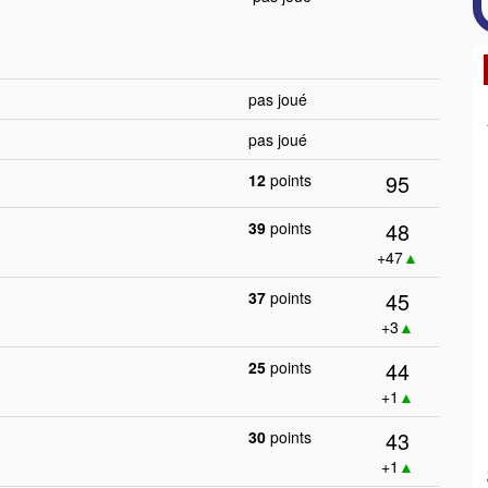
pas joué
pas joué
95
12
points
48
39
points
+47
▲
45
37
points
+3
▲
44
25
points
+1
▲
43
30
points
+1
▲