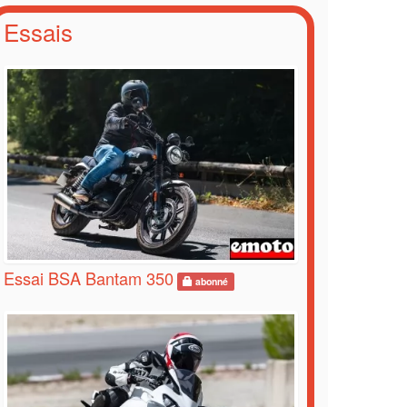
Essais
Essai BSA Bantam 350
abonné