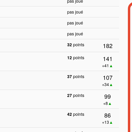
pas joué
pas joué
pas joué
pas joué
182
32
points
141
12
points
+41
▲
107
37
points
+34
▲
99
27
points
+8
▲
86
42
points
+13
▲