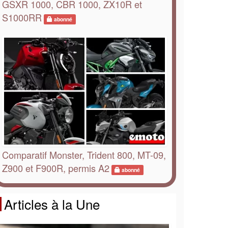
GSXR 1000, CBR 1000, ZX10R et
S1000RR
abonné
Comparatif Monster, Trident 800, MT-09,
Z900 et F900R, permis A2
abonné
Articles à la Une