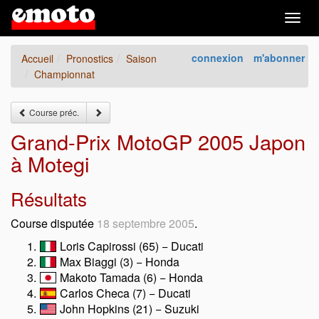
Togg
navig
connexion
m'abonner
Accueil
Pronostics
Saison
Championnat
Course préc.
Grand-Prix MotoGP 2005 Japon
à Motegi
Résultats
Course disputée
18 septembre 2005
.
Loris Capirossi (65) − Ducati
Max Biaggi (3) − Honda
Makoto Tamada (6) − Honda
Carlos Checa (7) − Ducati
John Hopkins (21) − Suzuki