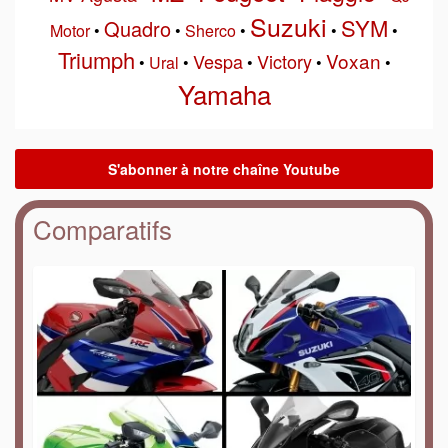
Suzuki
SYM
Quadro
Motor
•
•
Sherco
•
•
•
Triumph
Voxan
Vespa
Victory
•
Ural
•
•
•
•
Yamaha
Comparatifs