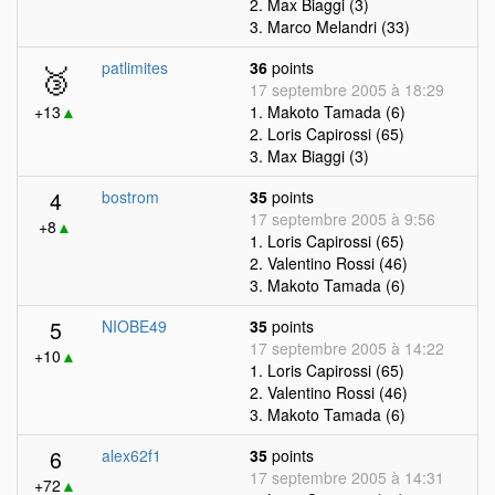
2. Max Biaggi (3)
3. Marco Melandri (33)
🥉
patlimites
36
points
17 septembre 2005 à 18:29
+13
▲
1. Makoto Tamada (6)
2. Loris Capirossi (65)
3. Max Biaggi (3)
4
bostrom
35
points
17 septembre 2005 à 9:56
+8
▲
1. Loris Capirossi (65)
2. Valentino Rossi (46)
3. Makoto Tamada (6)
5
NIOBE49
35
points
17 septembre 2005 à 14:22
+10
▲
1. Loris Capirossi (65)
2. Valentino Rossi (46)
3. Makoto Tamada (6)
6
alex62f1
35
points
17 septembre 2005 à 14:31
+72
▲