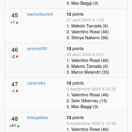
3. Max Biaggi (3)
45
sauronlaurent
12
points
27 août 2005 à 1:05
+1
▲
1. Makoto Tamada (6)
2. Valentino Rossi (46)
3. Shinya Nakano (56)
46
jerome955
12
points
28 août 2005 à 9:21
−2
▼
1. Valentino Rossi (46)
2. Makoto Tamada (6)
3. Marco Melandri (33)
47
caramoko
12
points
6 septembre 2005 à 22:22
−1
▼
1. Valentino Rossi (46)
2. Sete Gibernau (15)
3. Max Biaggi (3)
48
lotsagabea
12
points
8 septembre 2005 à 12:45
+41
▲
1. Valentino Rossi (46)