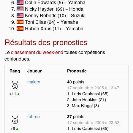
Colin Edwards (5) − Yamaha
Nicky Hayden (69) − Honda
Kenny Roberts (10) − Suzuki
Toni Elias (24) − Yamaha
Ruben Xaus (11) − Yamaha
Résultats des pronostics
Le
classement du week-end
toutes compétitions
confondues.
Rang
Joueur
Pronostic
🥇
malory
40
points
17 septembre 2005 à 13:47
+11
▲
1. Loris Capirossi (65)
2. John Hopkins (21)
3. Max Biaggi (3)
🥈
rabroo
37
points
17 septembre 2005 à 23:52
+6
▲
1. Loris Capirossi (65)