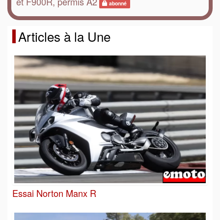
et F900R, permis A2
abonné
Articles à la Une
Essai Norton Manx R