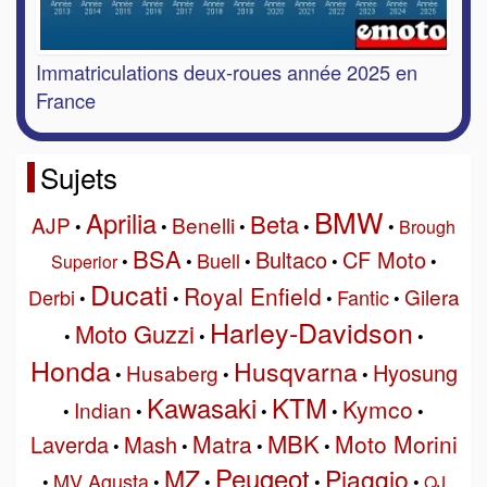
Immatriculations deux-roues année 2025 en
France
Sujets
BMW
Aprilia
Beta
AJP
Benelli
•
•
•
•
•
Brough
BSA
Bultaco
CF Moto
Buell
Superior
•
•
•
•
•
Ducati
Royal Enfield
Gilera
Derbi
Fantic
•
•
•
•
Harley-Davidson
Moto Guzzi
•
•
•
Honda
Husqvarna
Hyosung
Husaberg
•
•
•
Kawasaki
KTM
Kymco
Indian
•
•
•
•
•
MBK
Matra
Moto Morini
Laverda
Mash
•
•
•
•
Peugeot
MZ
Piaggio
MV Agusta
•
•
•
•
•
QJ