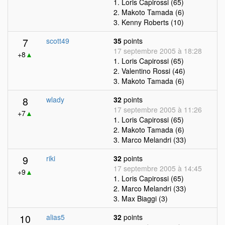
1. Loris Capirossi (65)
2. Makoto Tamada (6)
3. Kenny Roberts (10)
7
scott49
35
points
17 septembre 2005 à 18:28
+8
▲
1. Loris Capirossi (65)
2. Valentino Rossi (46)
3. Makoto Tamada (6)
8
wlady
32
points
17 septembre 2005 à 11:26
+7
▲
1. Loris Capirossi (65)
2. Makoto Tamada (6)
3. Marco Melandri (33)
9
riki
32
points
17 septembre 2005 à 14:45
+9
▲
1. Loris Capirossi (65)
2. Marco Melandri (33)
3. Max Biaggi (3)
10
alias5
32
points