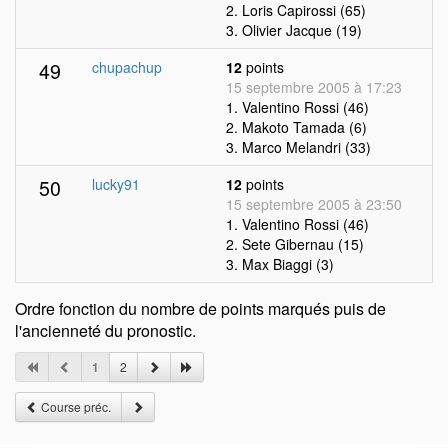
2. Loris Capirossi (65)
3. Olivier Jacque (19)
49
chupachup
12
points
15 septembre 2005 à 17:23
1. Valentino Rossi (46)
2. Makoto Tamada (6)
3. Marco Melandri (33)
50
lucky91
12
points
15 septembre 2005 à 23:50
1. Valentino Rossi (46)
2. Sete Gibernau (15)
3. Max Biaggi (3)
Ordre fonction du nombre de points marqués puis de
l'ancienneté du pronostic.
1
2
Course préc.