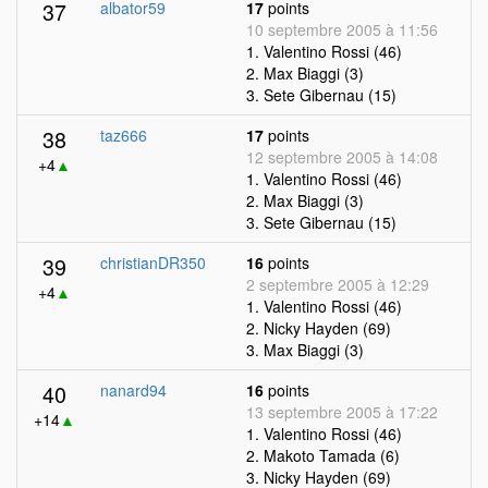
37
albator59
17
points
10 septembre 2005 à 11:56
1. Valentino Rossi (46)
2. Max Biaggi (3)
3. Sete Gibernau (15)
38
taz666
17
points
12 septembre 2005 à 14:08
+4
▲
1. Valentino Rossi (46)
2. Max Biaggi (3)
3. Sete Gibernau (15)
39
christianDR350
16
points
2 septembre 2005 à 12:29
+4
▲
1. Valentino Rossi (46)
2. Nicky Hayden (69)
3. Max Biaggi (3)
40
nanard94
16
points
13 septembre 2005 à 17:22
+14
▲
1. Valentino Rossi (46)
2. Makoto Tamada (6)
3. Nicky Hayden (69)