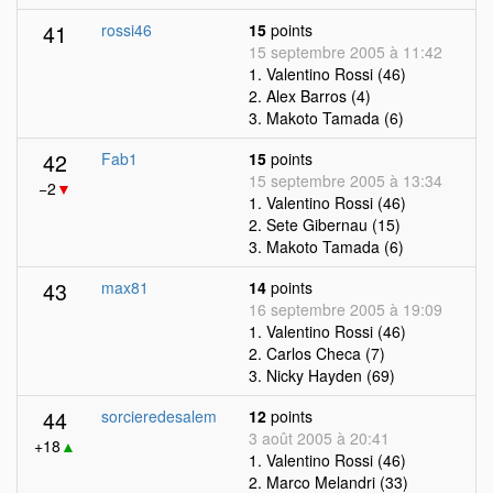
41
rossi46
15
points
15 septembre 2005 à 11:42
1. Valentino Rossi (46)
2. Alex Barros (4)
3. Makoto Tamada (6)
42
Fab1
15
points
15 septembre 2005 à 13:34
−2
▼
1. Valentino Rossi (46)
2. Sete Gibernau (15)
3. Makoto Tamada (6)
43
max81
14
points
16 septembre 2005 à 19:09
1. Valentino Rossi (46)
2. Carlos Checa (7)
3. Nicky Hayden (69)
44
sorcieredesalem
12
points
3 août 2005 à 20:41
+18
▲
1. Valentino Rossi (46)
2. Marco Melandri (33)