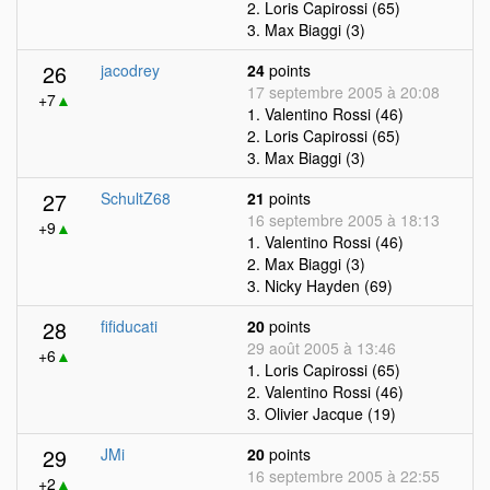
2. Loris Capirossi (65)
3. Max Biaggi (3)
26
jacodrey
24
points
17 septembre 2005 à 20:08
+7
▲
1. Valentino Rossi (46)
2. Loris Capirossi (65)
3. Max Biaggi (3)
27
SchultZ68
21
points
16 septembre 2005 à 18:13
+9
▲
1. Valentino Rossi (46)
2. Max Biaggi (3)
3. Nicky Hayden (69)
28
fifiducati
20
points
29 août 2005 à 13:46
+6
▲
1. Loris Capirossi (65)
2. Valentino Rossi (46)
3. Olivier Jacque (19)
29
JMi
20
points
16 septembre 2005 à 22:55
+2
▲