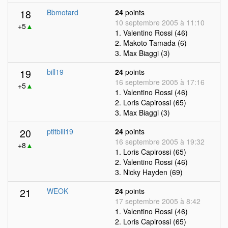
18
Bbmotard
24
points
10 septembre 2005 à 11:10
+5
▲
1. Valentino Rossi (46)
2. Makoto Tamada (6)
3. Max Biaggi (3)
19
bill19
24
points
16 septembre 2005 à 17:16
+5
▲
1. Valentino Rossi (46)
2. Loris Capirossi (65)
3. Max Biaggi (3)
20
ptitbill19
24
points
16 septembre 2005 à 19:32
+8
▲
1. Loris Capirossi (65)
2. Valentino Rossi (46)
3. Nicky Hayden (69)
21
WEOK
24
points
17 septembre 2005 à 8:42
1. Valentino Rossi (46)
2. Loris Capirossi (65)