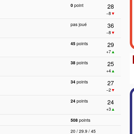
28
0
point
−8
▼
36
pas joué
−8
▼
29
45
points
+7
▲
25
38
points
+4
▲
27
34
points
−2
▼
24
24
points
+3
▲
508
points
20 / 29.9 / 45