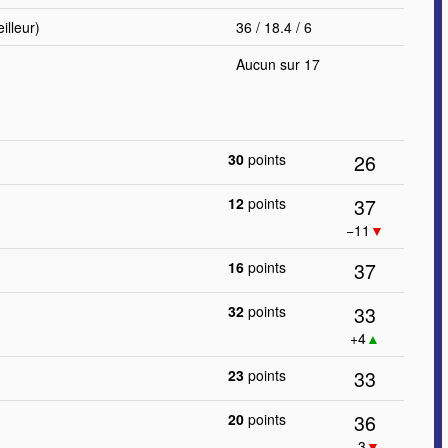
lleur)
36 / 18.4 / 6
Aucun sur 17
26
30
points
37
12
points
−11
▼
37
16
points
33
32
points
+4
▲
33
23
points
36
20
points
−3
▼