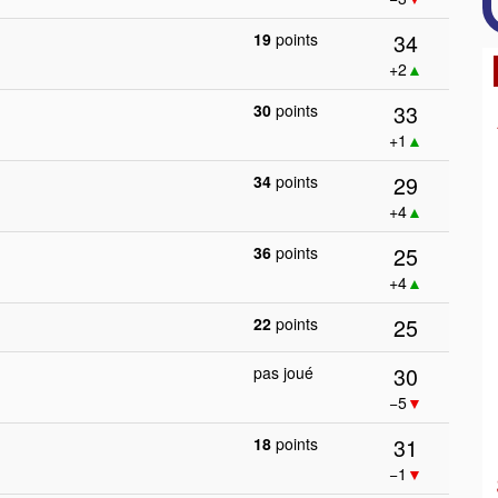
34
19
points
+2
▲
33
30
points
+1
▲
29
34
points
+4
▲
25
36
points
+4
▲
25
22
points
30
pas joué
−5
▼
31
18
points
−1
▼