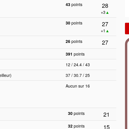
28
43
points
+3
▲
27
30
points
+1
▲
27
26
points
391
points
12 / 24.4 / 43
lleur)
37 / 30.7 / 25
Aucun sur 16
21
30
points
15
32
points