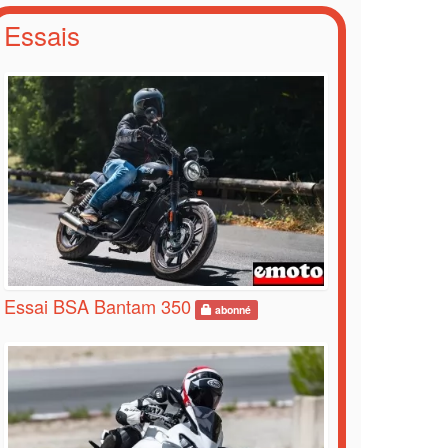
Essais
Essai BSA Bantam 350
abonné