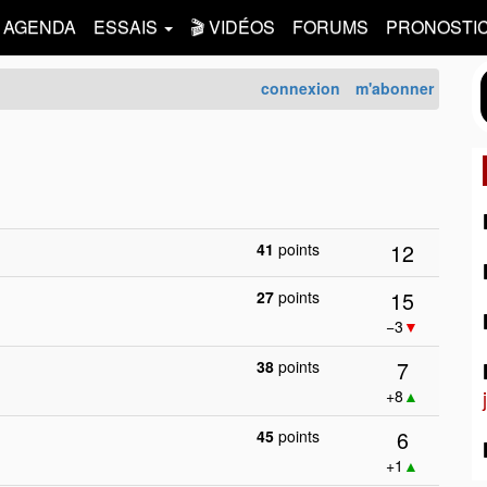
AGENDA
ESSAIS
🎬 VIDÉOS
FORUMS
PRONOSTI
connexion
m'abonner
12
41
points
15
27
points
−3
▼
7
38
points
+8
▲
6
45
points
+1
▲