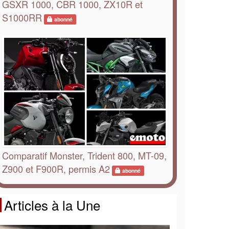
GSXR 1000, CBR 1000, ZX10R et
S1000RR
abonné
Comparatif Monster, Trident 800, MT-09,
Z900 et F900R, permis A2
abonné
Articles à la Une