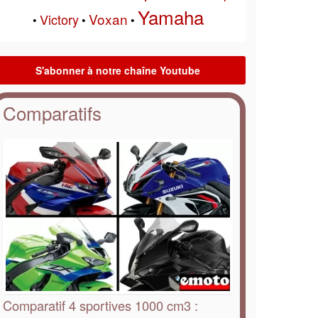
Yamaha
Voxan
Victory
•
•
•
Comparatifs
Comparatif 4 sportives 1000 cm3 :