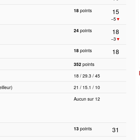
15
18
points
−5
▼
18
24
points
−3
▼
18
18
points
352
points
18 / 29.3 / 45
lleur)
21 / 15.1 / 10
Aucun sur 12
31
13
points