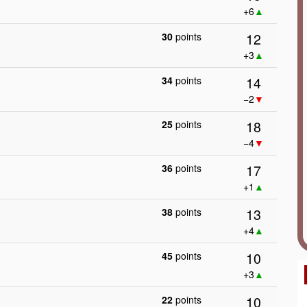
+6
▲
12
30
points
+3
▲
14
34
points
−2
▼
18
25
points
−4
▼
17
36
points
+1
▲
13
38
points
+4
▲
10
45
points
+3
▲
10
22
points