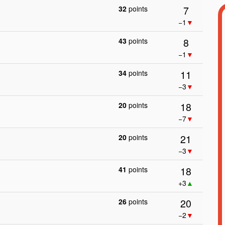
7
32
points
−1
▼
8
43
points
−1
▼
11
34
points
−3
▼
18
20
points
−7
▼
21
20
points
−3
▼
18
41
points
+3
▲
20
26
points
−2
▼