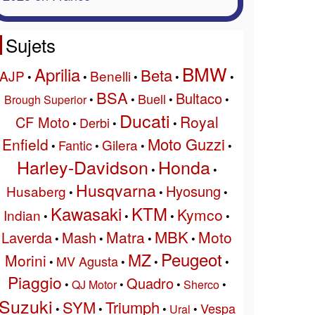
Sujets
BMW
Aprilia
Beta
AJP
Benelli
•
•
•
•
•
BSA
Bultaco
Buell
Brough Superior
•
•
•
•
Ducati
Royal
CF Moto
Derbi
•
•
•
Moto Guzzi
Enfield
Gilera
Fantic
•
•
•
•
Harley-Davidson
Honda
•
•
Husqvarna
Hyosung
Husaberg
•
•
•
Kawasaki
KTM
Kymco
Indian
•
•
•
•
MBK
Matra
Moto
Laverda
Mash
•
•
•
•
Peugeot
MZ
Morini
MV Agusta
•
•
•
•
Piaggio
Quadro
•
QJ Motor
•
•
Sherco
•
Suzuki
SYM
Triumph
Vespa
•
•
•
Ural
•