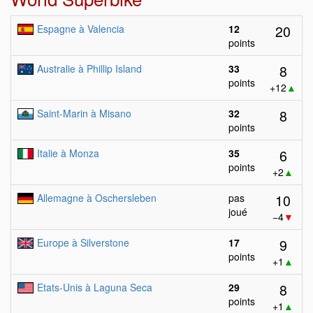
20
Espagne à Valencia
12
points
8
Australie à Phillip Island
33
points
+12
▲
8
Saint-Marin à Misano
32
points
6
Italie à Monza
35
points
+2
▲
10
Allemagne à Oschersleben
pas
joué
−4
▼
9
Europe à Silverstone
17
points
+1
▲
8
Etats-Unis à Laguna Seca
29
points
+1
▲