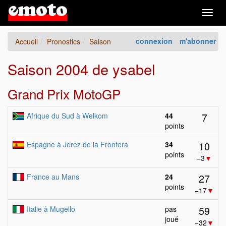
Togg
navig
connexion
m'abonner
Accueil
Pronostics
Saison
Saison 2004 de ysabel
Grand Prix MotoGP
7
Afrique du Sud à Welkom
44
points
10
Espagne à Jerez de la Frontera
34
points
−3
▼
27
France au Mans
24
points
−17
▼
59
Italie à Mugello
pas
joué
−32
▼