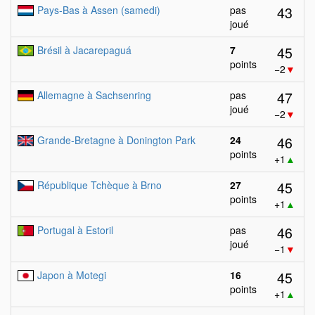
43
Pays-Bas à Assen (samedi)
pas
joué
45
Brésil à Jacarepaguá
7
points
−2
▼
47
Allemagne à Sachsenring
pas
joué
−2
▼
46
Grande-Bretagne à Donington Park
24
points
+1
▲
45
République Tchèque à Brno
27
points
+1
▲
46
Portugal à Estoril
pas
joué
−1
▼
45
Japon à Motegi
16
points
+1
▲