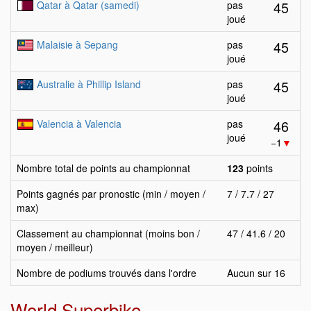
45
Qatar à Qatar (samedi)
pas
joué
45
Malaisie à Sepang
pas
joué
45
Australie à Phillip Island
pas
joué
46
Valencia à Valencia
pas
joué
−1
▼
Nombre total de points au championnat
123
points
Points gagnés par pronostic (min / moyen /
7 / 7.7 / 27
max)
Classement au championnat (moins bon /
47 / 41.6 / 20
moyen / meilleur)
Nombre de podiums trouvés dans l'ordre
Aucun sur 16
World Superbike