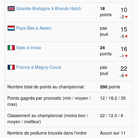
10
Grande-Bretagne à Brands Hatch
18
points
−2
▼
15
Pays-Bas à Assen
pas
joué
−5
▼
16
Italie à Imola
24
points
−1
▼
22
France à Magny-Cours
pas
joué
−6
▼
Nombre total de points au championnat
200
points
Points gagnés par pronostic (min / moyen /
12 / 18.2 / 35
max)
Classement au championnat (moins bon /
22 / 12.0 / 6
moyen / meilleur)
Nombre de podiums trouvés dans l'ordre
Aucun sur 11