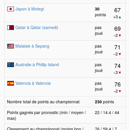
67
Japon à Motegi
30
points
+3
▲
69
Qatar à Qatar (samedi)
pas
joué
−2
▼
71
Malaisie à Sepang
pas
joué
−2
▼
74
Australie à Phillip Island
pas
joué
−3
▼
76
Valencia à Valencia
pas
joué
−2
▼
Nombre total de points au championnat
230
points
Points gagnés par pronostic (min / moyen /
22 / 14.4 / 44
max)
Classement au championnat (moins bon /
76 / 59.4 / 7