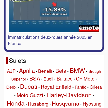
Immatriculations deux-roues année 2025 en
France
Sujets
BMW
Aprilia
Beta
AJP
Benelli
•
•
•
•
•
Brough
BSA
Bultaco
CF Moto
Buell
Superior
•
•
•
•
•
Ducati
Royal Enfield
Gilera
Derbi
Fantic
•
•
•
•
Harley-Davidson
Moto Guzzi
•
•
•
Honda
Husqvarna
Hyosung
Husaberg
•
•
•