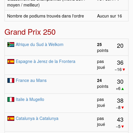
moyen / meilleur)
Nombre de podiums trouvés dans l'ordre
Aucun sur 16
Grand Prix 250
20
Afrique du Sud à Welkom
25
points
36
Espagne à Jerez de la Frontera
pas
joué
−16
▼
30
France au Mans
24
points
+6
▲
38
Italie à Mugello
pas
joué
−8
▼
43
Catalunya à Catalunya
pas
joué
−5
▼