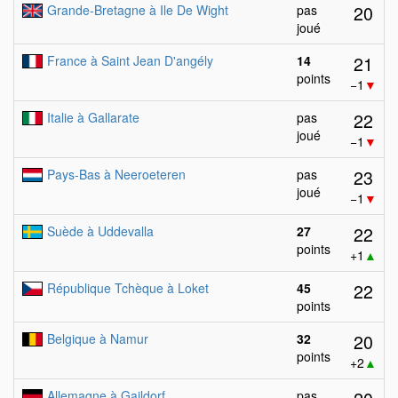
20
Grande-Bretagne à Ile De Wight
pas
joué
21
France à Saint Jean D'angély
14
points
−1
▼
22
Italie à Gallarate
pas
joué
−1
▼
23
Pays-Bas à Neeroeteren
pas
joué
−1
▼
22
Suède à Uddevalla
27
points
+1
▲
22
République Tchèque à Loket
45
points
20
Belgique à Namur
32
points
+2
▲
Allemagne à Gaildorf
pas