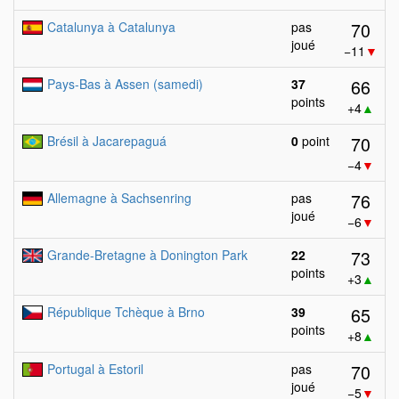
70
Catalunya à Catalunya
pas
joué
−11
▼
66
Pays-Bas à Assen (samedi)
37
points
+4
▲
70
Brésil à Jacarepaguá
0
point
−4
▼
76
Allemagne à Sachsenring
pas
joué
−6
▼
73
Grande-Bretagne à Donington Park
22
points
+3
▲
65
République Tchèque à Brno
39
points
+8
▲
70
Portugal à Estoril
pas
joué
−5
▼