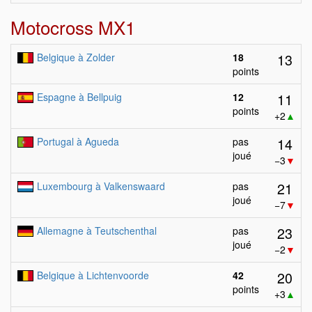
Motocross MX1
13
Belgique à Zolder
18
points
11
Espagne à Bellpuig
12
points
+2
▲
14
Portugal à Agueda
pas
joué
−3
▼
21
Luxembourg à Valkenswaard
pas
joué
−7
▼
23
Allemagne à Teutschenthal
pas
joué
−2
▼
20
Belgique à Lichtenvoorde
42
points
+3
▲