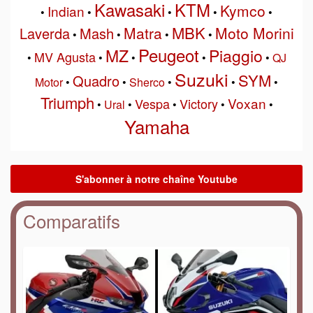
Kawasaki
KTM
Kymco
Indian
•
•
•
•
•
MBK
Matra
Moto Morini
Laverda
Mash
•
•
•
•
Peugeot
MZ
Piaggio
MV Agusta
•
•
•
•
•
QJ
Suzuki
SYM
Quadro
Motor
•
•
Sherco
•
•
•
Triumph
Voxan
Vespa
Victory
•
Ural
•
•
•
•
Yamaha
Comparatifs