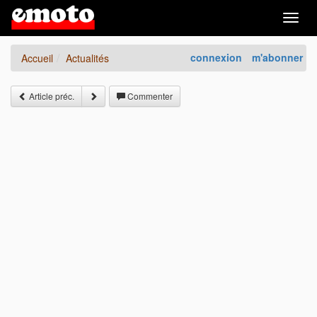
Togg
navig
connexion
m'abonner
Accueil
Actualités
Article préc.
Commenter