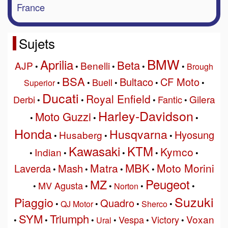
France
Sujets
BMW
Aprilia
Beta
AJP
Benelli
•
•
•
•
•
Brough
BSA
Bultaco
CF Moto
Buell
Superior
•
•
•
•
•
Ducati
Royal Enfield
Gilera
Derbi
Fantic
•
•
•
•
Harley-Davidson
Moto Guzzi
•
•
•
Honda
Husqvarna
Hyosung
Husaberg
•
•
•
Kawasaki
KTM
Kymco
Indian
•
•
•
•
•
MBK
Matra
Moto Morini
Laverda
Mash
•
•
•
•
Peugeot
MZ
MV Agusta
•
•
•
Norton
•
•
Suzuki
Piaggio
Quadro
•
QJ Motor
•
•
Sherco
•
SYM
Triumph
Voxan
Vespa
Victory
•
•
•
Ural
•
•
•