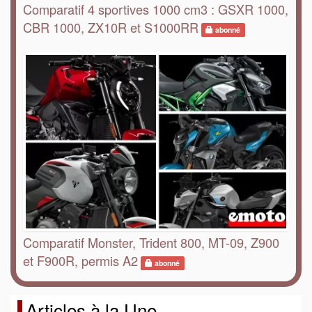
Comparatif 4 sportives 1000 cm3 : GSXR 1000,
CBR 1000, ZX10R et S1000RR
abonné
Comparatif Monster, Trident 800, MT-09, Z900
et F900R, permis A2
abonné
Articles à la Une