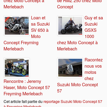
chez Moto Concept à
de RMZ 250 chez Moto
Merlebach
Concept
Loan et
Guy et sa
sa Suzuki
Suzuki
SV 650 à
GSXS
Moto
1000
Concept Freyming
chez Moto Concept à
Merlebach
Merlebach
Racontez
nous vos
motos
chez
Rencontre : Jeremy
Suzuki Moto Concept
Haser, Moto Concept 57
57
Freyming Merlebach
Cet article fait partie du
reportage Suzuki Moto Concept 57
à Freyming Merlebach
.