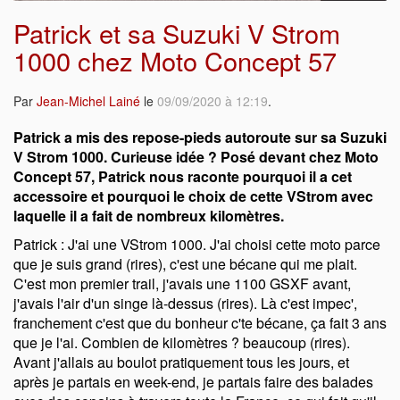
Patrick et sa Suzuki V Strom
1000 chez Moto Concept 57
Par
Jean-Michel Lainé
le
09/09/2020 à 12:19
.
Patrick a mis des repose-pieds autoroute sur sa Suzuki
V Strom 1000. Curieuse idée ? Posé devant chez Moto
Concept 57, Patrick nous raconte pourquoi il a cet
accessoire et pourquoi le choix de cette VStrom avec
laquelle il a fait de nombreux kilomètres.
Patrick : J'ai une VStrom 1000. J'ai choisi cette moto parce
que je suis grand (rires), c'est une bécane qui me plait.
C'est mon premier trail, j'avais une 1100 GSXF avant,
j'avais l'air d'un singe là-dessus (rires). Là c'est impec',
franchement c'est que du bonheur c'te bécane, ça fait 3 ans
que je l'ai. Combien de kilomètres ? beaucoup (rires).
Avant j'allais au boulot pratiquement tous les jours, et
après je partais en week-end, je partais faire des balades