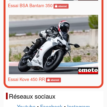
Essai BSA Bantam 350
abonné
Essai Kove 450 RR
abonné
Réseaux sociaux
Youtube
•
Facebook
•
Instagram