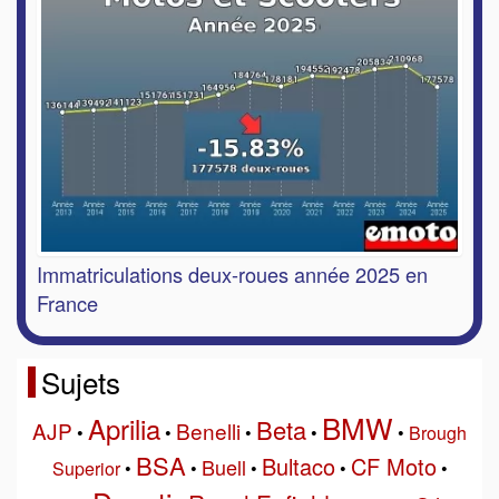
Immatriculations deux-roues année 2025 en
France
Sujets
BMW
Aprilia
Beta
AJP
Benelli
•
•
•
•
•
Brough
BSA
Bultaco
CF Moto
Buell
Superior
•
•
•
•
•