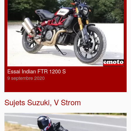
Essai Indian FTR 1200 S
9 septembre 2020
Sujets
Suzuki
,
V Strom