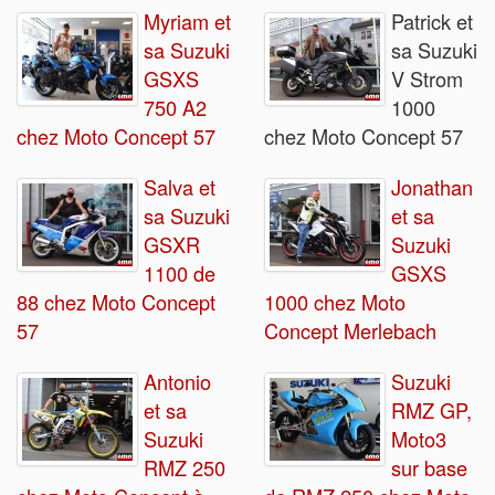
Myriam et
Patrick et
sa Suzuki
sa Suzuki
GSXS
V Strom
750 A2
1000
chez Moto Concept 57
chez Moto Concept 57
Salva et
Jonathan
sa Suzuki
et sa
GSXR
Suzuki
1100 de
GSXS
88 chez Moto Concept
1000 chez Moto
57
Concept Merlebach
Antonio
Suzuki
et sa
RMZ GP,
Suzuki
Moto3
RMZ 250
sur base