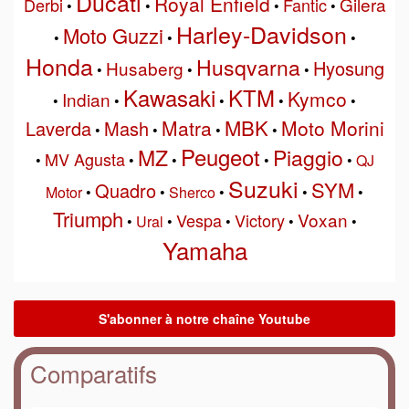
Ducati
Royal Enfield
Gilera
Derbi
Fantic
•
•
•
•
Harley-Davidson
Moto Guzzi
•
•
•
Honda
Husqvarna
Hyosung
Husaberg
•
•
•
Kawasaki
KTM
Kymco
Indian
•
•
•
•
•
MBK
Matra
Moto Morini
Laverda
Mash
•
•
•
•
Peugeot
MZ
Piaggio
MV Agusta
•
•
•
•
•
QJ
Suzuki
SYM
Quadro
Motor
•
•
Sherco
•
•
•
Triumph
Voxan
Vespa
Victory
•
Ural
•
•
•
•
Yamaha
Comparatifs