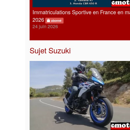
Immatriculations Sportive en France en m
2026
abonné
24 juin 2026
Sujet
Suzuki