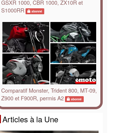
GSXR 1000, CBR 1000, ZX10R et
S1000RR
abonné
Comparatif Monster, Trident 800, MT-09,
Z900 et F900R, permis A2
abonné
Articles à la Une