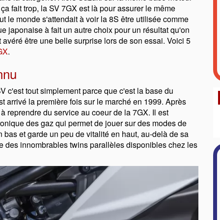
ça fait trop, la SV 7GX est là pour assurer le même
t le monde s'attendait à voir la 8S être utilisée comme
e japonaise à fait un autre choix pour un résultat qu'on
t avéré être une belle surprise lors de son essai. Voici 5
7GX
.
nnu
 c'est tout simplement parce que c'est la base du
st arrivé la première fois sur le marché en 1999. Après
 à reprendre du service au coeur de la 7GX. Il est
nique des gaz qui permet de jouer sur des modes de
 bas et garde un peu de vitalité en haut, au-delà de sa
 des innombrables twins parallèles disponibles chez les