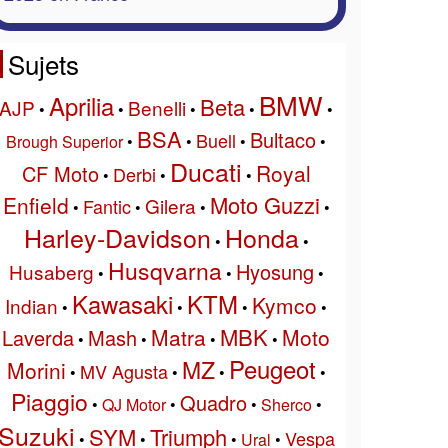
Sujets
BMW
Aprilia
Beta
AJP
Benelli
•
•
•
•
•
BSA
Bultaco
Buell
Brough Superior
•
•
•
•
Ducati
Royal
CF Moto
Derbi
•
•
•
Moto Guzzi
Enfield
Gilera
Fantic
•
•
•
•
Harley-Davidson
Honda
•
•
Husqvarna
Hyosung
Husaberg
•
•
•
Kawasaki
KTM
Kymco
Indian
•
•
•
•
MBK
Matra
Moto
Laverda
Mash
•
•
•
•
Peugeot
MZ
Morini
MV Agusta
•
•
•
•
Piaggio
Quadro
•
QJ Motor
•
•
Sherco
•
Suzuki
SYM
Triumph
Vespa
•
•
•
Ural
•