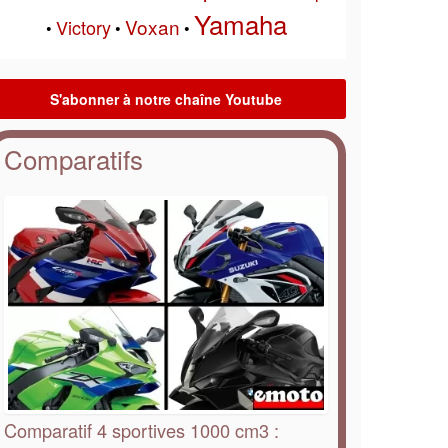
Yamaha
Voxan
Victory
•
•
•
Comparatifs
Comparatif 4 sportives 1000 cm3 :