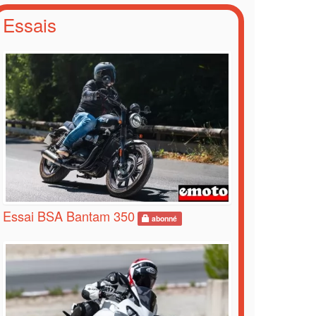
Essais
Essai BSA Bantam 350
abonné