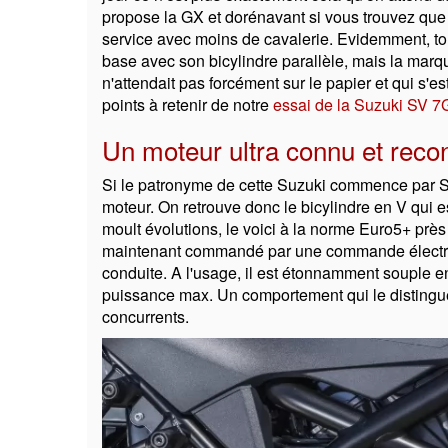
propose la GX et dorénavant si vous trouvez que 
service avec moins de cavalerie. Evidemment, tou
base avec son bicylindre parallèle, mais la marqu
n'attendait pas forcément sur le papier et qui s'es
points à retenir de notre
essai de la Suzuki SV 
Un moteur ultra connu et reco
Si le patronyme de cette Suzuki commence par SV
moteur. On retrouve donc le bicylindre en V qui e
moult évolutions, le voici à la norme Euro5+ près
maintenant commandé par une commande électro
conduite. A l'usage, il est étonnamment souple en
puissance max. Un comportement qui le distingue
concurrents.