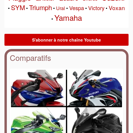
SYM
Triumph
Voxan
Vespa
Victory
•
•
•
Ural
•
•
•
Yamaha
•
Comparatifs