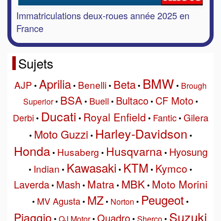
Immatriculations deux-roues année 2025 en
France
Sujets
BMW
Aprilia
Beta
AJP
Benelli
•
•
•
•
•
Brough
BSA
Bultaco
CF Moto
Buell
Superior
•
•
•
•
•
Ducati
Royal Enfield
Gilera
Derbi
Fantic
•
•
•
•
Harley-Davidson
Moto Guzzi
•
•
•
Honda
Husqvarna
Hyosung
Husaberg
•
•
•
Kawasaki
KTM
Kymco
Indian
•
•
•
•
•
MBK
Matra
Moto Morini
Laverda
Mash
•
•
•
•
Peugeot
MZ
MV Agusta
•
•
•
Norton
•
•
Suzuki
Piaggio
Quadro
•
QJ Motor
•
•
Sherco
•