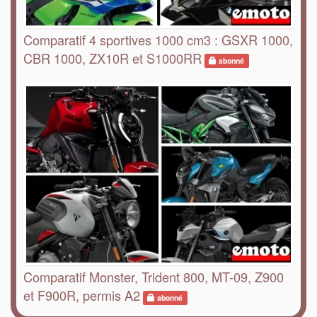
Comparatif 4 sportives 1000 cm3 : GSXR 1000,
CBR 1000, ZX10R et S1000RR
abonné
Comparatif Monster, Trident 800, MT-09, Z900
et F900R, permis A2
abonné