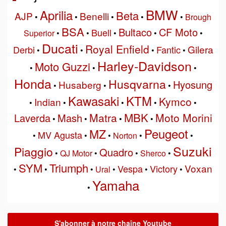
BMW
Aprilia
Beta
AJP
Benelli
•
•
•
•
•
Brough
BSA
Bultaco
CF Moto
Buell
Superior
•
•
•
•
•
Ducati
Royal Enfield
Gilera
Derbi
Fantic
•
•
•
•
Harley-Davidson
Moto Guzzi
•
•
•
Honda
Husqvarna
Hyosung
Husaberg
•
•
•
Kawasaki
KTM
Kymco
Indian
•
•
•
•
•
MBK
Matra
Moto Morini
Laverda
Mash
•
•
•
•
Peugeot
MZ
MV Agusta
•
•
•
Norton
•
•
Suzuki
Piaggio
Quadro
•
QJ Motor
•
•
Sherco
•
SYM
Triumph
Voxan
Vespa
Victory
•
•
•
Ural
•
•
•
Yamaha
•