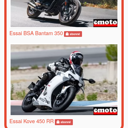
Essai BSA Bantam 350
abonné
Essai Kove 450 RR
abonné