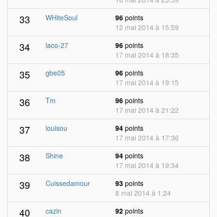
33
WHiteSoul
96
points
12 mai 2014 à 15:59
34
laco-27
96
points
17 mai 2014 à 18:35
35
gbe05
96
points
17 mai 2014 à 19:15
36
Tm
96
points
17 mai 2014 à 21:22
37
louisou
94
points
17 mai 2014 à 17:36
38
Shine
94
points
17 mai 2014 à 19:34
39
Cuissedamour
93
points
8 mai 2014 à 1:24
40
cazin
92
points