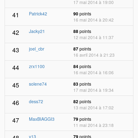
17 mai 2014 à 19:00
41
Patrick42
90
points
16 mai 2014 à 20:42
42
Jacky21
88
points
12 mai 2014 à 11:37
43
joel_cbr
87
points
16 avril 2014 à 21:23
44
zrx1100
84
points
16 mai 2014 à 16:06
45
solene74
83
points
17 mai 2014 à 19:34
46
dess72
82
points
13 mai 2014 à 17:02
47
MaxBIAGGI3
79
points
11 mai 2014 à 23:18
48
v13
79
points