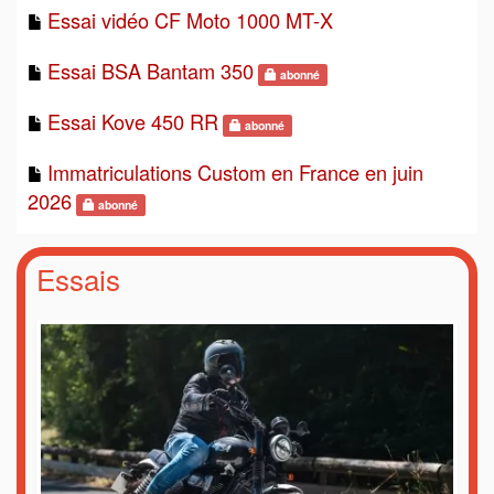
Essai vidéo CF Moto 1000 MT-X
Essai BSA Bantam 350
abonné
Essai Kove 450 RR
abonné
Immatriculations Custom en France en juin
2026
abonné
Essais