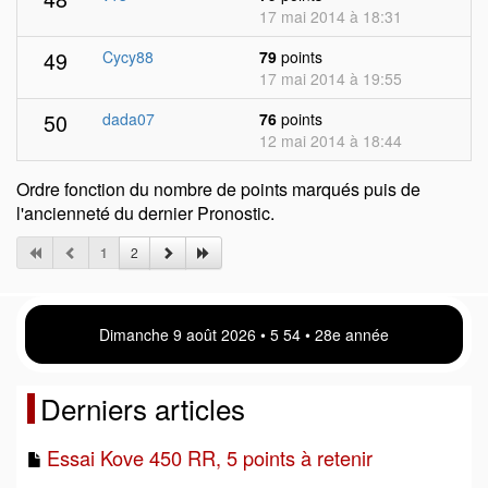
17 mai 2014 à 18:31
49
Cycy88
79
points
17 mai 2014 à 19:55
50
dada07
76
points
12 mai 2014 à 18:44
Ordre fonction du nombre de points marqués puis de
l'ancienneté du dernier Pronostic.
1
2
Dimanche 9 août 2026 • 5:54 • 28e année
Derniers articles
Essai Kove 450 RR, 5 points à retenir