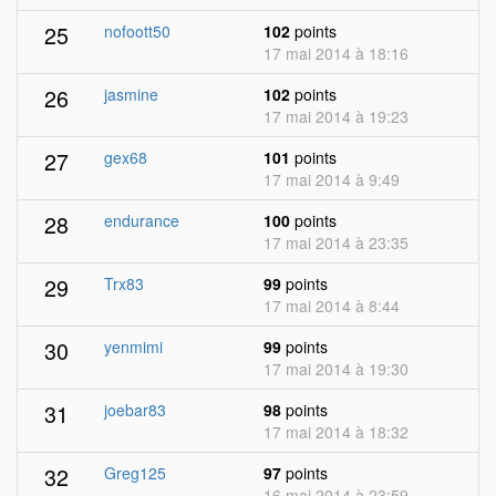
25
nofoott50
102
points
17 mai 2014 à 18:16
26
jasmine
102
points
17 mai 2014 à 19:23
27
gex68
101
points
17 mai 2014 à 9:49
28
endurance
100
points
17 mai 2014 à 23:35
29
Trx83
99
points
17 mai 2014 à 8:44
30
yenmimi
99
points
17 mai 2014 à 19:30
31
joebar83
98
points
17 mai 2014 à 18:32
32
Greg125
97
points
16 mai 2014 à 23:59