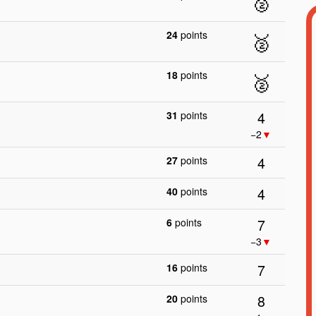
🥈
24
points
🥈
18
points
🥈
4
31
points
−2
▼
4
27
points
4
40
points
7
6
points
−3
▼
7
16
points
8
20
points