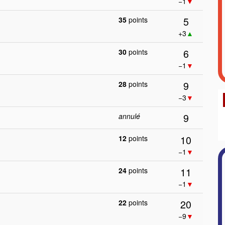
−1
▼
5
35
points
+3
▲
6
30
points
−1
▼
9
28
points
−3
▼
9
annulé
10
12
points
−1
▼
11
24
points
−1
▼
20
22
points
−9
▼