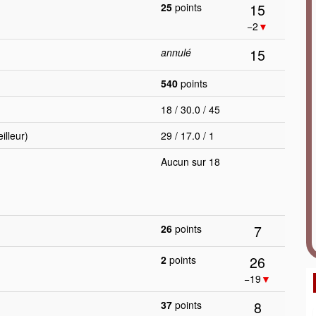
15
25
points
−2
▼
15
annulé
540
points
18 / 30.0 / 45
lleur)
29 / 17.0 / 1
Aucun sur 18
7
26
points
26
2
points
−19
▼
8
37
points