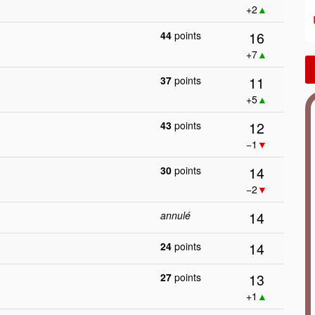
+2
▲
16
44
points
+7
▲
11
37
points
+5
▲
12
43
points
−1
▼
14
30
points
−2
▼
14
annulé
14
24
points
13
27
points
+1
▲