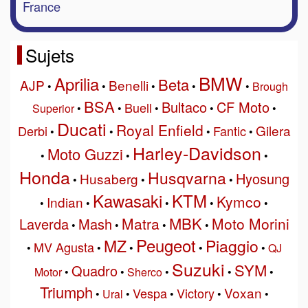
France
Sujets
BMW
Aprilia
Beta
AJP
Benelli
•
•
•
•
•
Brough
BSA
Bultaco
CF Moto
Buell
Superior
•
•
•
•
•
Ducati
Royal Enfield
Gilera
Derbi
Fantic
•
•
•
•
Harley-Davidson
Moto Guzzi
•
•
•
Honda
Husqvarna
Hyosung
Husaberg
•
•
•
Kawasaki
KTM
Kymco
Indian
•
•
•
•
•
MBK
Matra
Moto Morini
Laverda
Mash
•
•
•
•
Peugeot
MZ
Piaggio
MV Agusta
•
•
•
•
•
QJ
Suzuki
SYM
Quadro
Motor
•
•
Sherco
•
•
•
Triumph
Voxan
Vespa
Victory
•
Ural
•
•
•
•