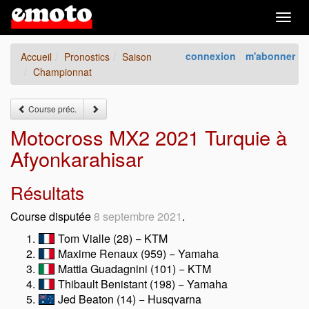
Togg
navig
connexion
m'abonner
Accueil
Pronostics
Saison
Championnat
Course préc.
Motocross MX2 2021 Turquie à
Afyonkarahisar
Résultats
Course disputée
8 septembre 2021
.
Tom Vialle (28) − KTM
Maxime Renaux (959) − Yamaha
Mattia Guadagnini (101) − KTM
Thibault Benistant (198) − Yamaha
Jed Beaton (14) − Husqvarna