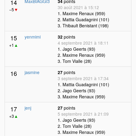
14
MaxBIAGGI3
34
points
30 août 2021 à 15:12
−5
▼
1. Maxime Renaux (959)
2. Mattia Guadagnini (101)
3. Thibault Benistant (198)
15
yenmimi
32
points
4 septembre 2021 à 18:11
+1
▲
1. Jago Geerts (93)
2. Maxime Renaux (959)
3. Tom Vialle (28)
16
jasmine
27
points
3 septembre 2021 à 17:34
1. Mattia Guadagnini (101)
2. Jago Geerts (93)
3. Maxime Renaux (959)
17
jenj
27
points
5 septembre 2021 à 21:09
+3
▲
1. Jago Geerts (93)
2. Tom Vialle (28)
3. Maxime Renaux (959)