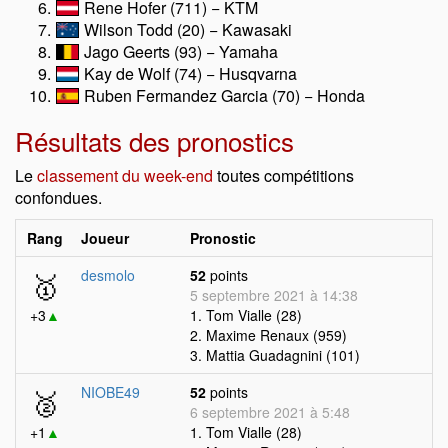
Rene Hofer (711) − KTM
Wilson Todd (20) − Kawasaki
Jago Geerts (93) − Yamaha
Kay de Wolf (74) − Husqvarna
Ruben Fermandez Garcia (70) − Honda
Résultats des pronostics
Le
classement du week-end
toutes compétitions
confondues.
Rang
Joueur
Pronostic
🥇
desmolo
52
points
5 septembre 2021 à 14:38
+3
▲
1. Tom Vialle (28)
2. Maxime Renaux (959)
3. Mattia Guadagnini (101)
🥈
NIOBE49
52
points
6 septembre 2021 à 5:48
+1
▲
1. Tom Vialle (28)