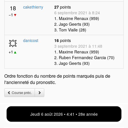
18
cakethierry
27
points
6 septembre 2021 à 8:24
−1
▼
1. Maxime Renaux (959)
2. Jago Geerts (93)
3. Tom Vialle (28)
💥
danicost
16
points
3 septembre 2021 à 11:48
+1
▲
1. Maxime Renaux (959)
2. Ruben Fermandez Garcia (70)
3. Jago Geerts (93)
Ordre fonction du nombre de points marqués puis de
l'ancienneté du pronostic.
Course préc.
Jeudi 6 août 2026 • 4 41 • 28e année