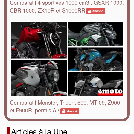
Comparatif 4 sportives 1000 cm3 : GSXR 1000,
CBR 1000, ZX10R et S1000RR
abonné
Comparatif Monster, Trident 800, MT-09, Z900
et F900R, permis A2
abonné
Articles à la Une