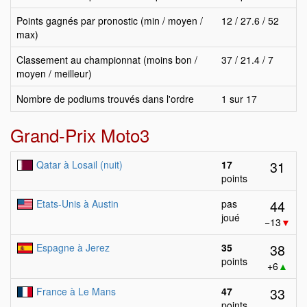
Points gagnés par pronostic (min / moyen /
12 / 27.6 / 52
max)
Classement au championnat (moins bon /
37 / 21.4 / 7
moyen / meilleur)
Nombre de podiums trouvés dans l'ordre
1 sur 17
Grand-Prix Moto3
31
Qatar à Losail (nuit)
17
points
44
Etats-Unis à Austin
pas
joué
−13
▼
38
Espagne à Jerez
35
points
+6
▲
33
France à Le Mans
47
points