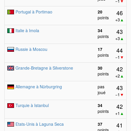
−1
▼
46
Portugal à Portimao
20
points
+3
▲
43
Italie à Imola
34
points
+3
▲
44
Russie à Moscou
17
points
−1
▼
42
Grande-Bretagne à Silverstone
30
points
+2
▲
43
Allemagne à Nürburgring
pas
joué
−1
▼
42
Turquie à Istanbul
34
points
+1
▲
41
Etats-Unis à Laguna Seca
37
points