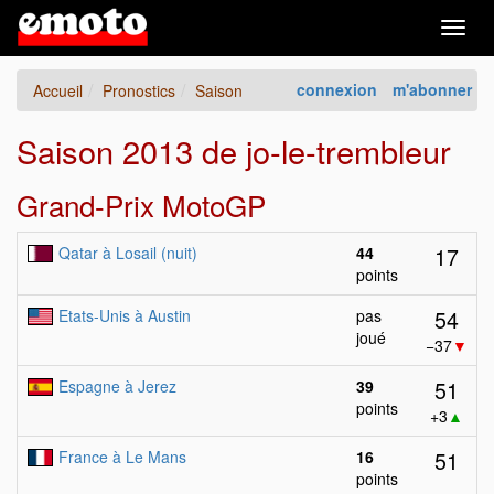
Togg
navig
connexion
m'abonner
Accueil
Pronostics
Saison
Saison 2013 de jo-le-trembleur
Grand-Prix MotoGP
17
Qatar à Losail (nuit)
44
points
54
Etats-Unis à Austin
pas
joué
−37
▼
51
Espagne à Jerez
39
points
+3
▲
51
France à Le Mans
16
points