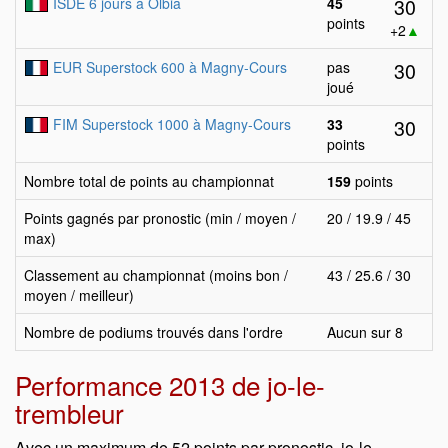
30
ISDE 6 jours à Olbia
45
points
+2
▲
30
EUR Superstock 600 à Magny-Cours
pas
joué
30
FIM Superstock 1000 à Magny-Cours
33
points
Nombre total de points au championnat
159
points
Points gagnés par pronostic (min / moyen /
20 / 19.9 / 45
max)
Classement au championnat (moins bon /
43 / 25.6 / 30
moyen / meilleur)
Nombre de podiums trouvés dans l'ordre
Aucun sur 8
Performance 2013 de jo-le-
trembleur
Avec un maximum de 52 points par pronostic, jo-le-