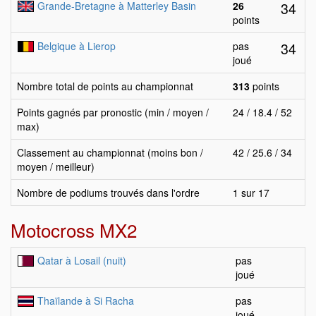
34
Grande-Bretagne à Matterley Basin
26
points
34
Belgique à Lierop
pas
joué
Nombre total de points au championnat
313
points
Points gagnés par pronostic (min / moyen /
24 / 18.4 / 52
max)
Classement au championnat (moins bon /
42 / 25.6 / 34
moyen / meilleur)
Nombre de podiums trouvés dans l'ordre
1 sur 17
Motocross MX2
Qatar à Losail (nuit)
pas
joué
Thaïlande à Si Racha
pas
joué