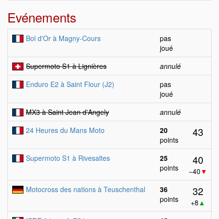
Evénements
Bol d'Or à Magny-Cours
pas
joué
Supermoto S1 à Lignières
annulé
Enduro E2 à Saint Flour (J2)
pas
joué
MX3 à Saint Jean d'Angely
annulé
43
24 Heures du Mans Moto
20
points
40
Supermoto S1 à Rivesaltes
25
points
−40
▼
32
Motocross des nations à Teuschenthal
36
points
+8
▲