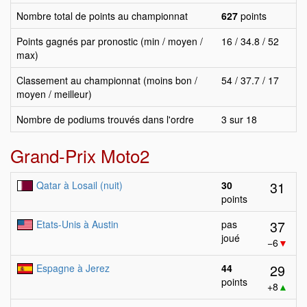
Nombre total de points au championnat
627
points
Points gagnés par pronostic (min / moyen /
16 / 34.8 / 52
max)
Classement au championnat (moins bon /
54 / 37.7 / 17
moyen / meilleur)
Nombre de podiums trouvés dans l'ordre
3 sur 18
Grand-Prix Moto2
31
Qatar à Losail (nuit)
30
points
37
Etats-Unis à Austin
pas
joué
−6
▼
29
Espagne à Jerez
44
points
+8
▲