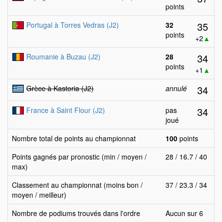
points
35
Portugal à Torres Vedras (J2)
32
points
+2
▲
34
Roumanie à Buzau (J2)
28
points
+1
▲
34
Grèce à Kastoria (J2)
annulé
34
France à Saint Flour (J2)
pas
joué
Nombre total de points au championnat
100
points
Points gagnés par pronostic (min / moyen /
28 / 16.7 / 40
max)
Classement au championnat (moins bon /
37 / 23.3 / 34
moyen / meilleur)
Nombre de podiums trouvés dans l'ordre
Aucun sur 6