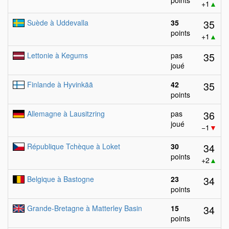
points
+1
▲
35
Suède à Uddevalla
35
points
+1
▲
35
Lettonie à Kegums
pas
joué
35
Finlande à Hyvinkää
42
points
36
Allemagne à Lausitzring
pas
joué
−1
▼
34
République Tchèque à Loket
30
points
+2
▲
34
Belgique à Bastogne
23
points
34
Grande-Bretagne à Matterley Basin
15
points