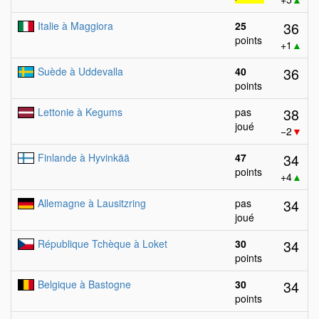
36
Italie à Maggiora
25
points
+1
▲
36
Suède à Uddevalla
40
points
38
Lettonie à Kegums
pas
joué
−2
▼
34
Finlande à Hyvinkää
47
points
+4
▲
34
Allemagne à Lausitzring
pas
joué
34
République Tchèque à Loket
30
points
34
Belgique à Bastogne
30
points