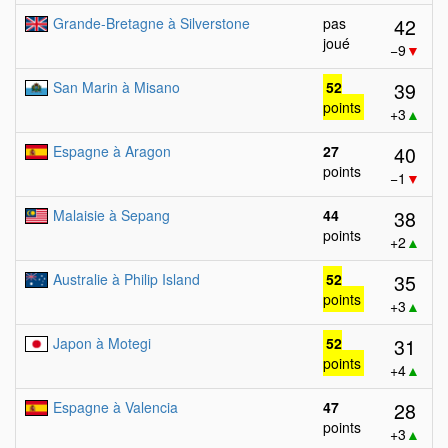
42
Grande-Bretagne à Silverstone
pas
joué
−9
▼
39
San Marin à Misano
52
points
+3
▲
40
Espagne à Aragon
27
points
−1
▼
38
Malaisie à Sepang
44
points
+2
▲
35
Australie à Philip Island
52
points
+3
▲
31
Japon à Motegi
52
points
+4
▲
28
Espagne à Valencia
47
points
+3
▲