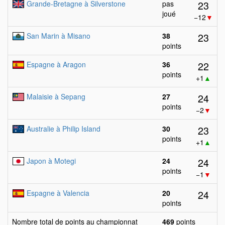
23
Grande-Bretagne à Silverstone
pas
joué
−12
▼
23
San Marin à Misano
38
points
22
Espagne à Aragon
36
points
+1
▲
24
Malaisie à Sepang
27
points
−2
▼
23
Australie à Philip Island
30
points
+1
▲
24
Japon à Motegi
24
points
−1
▼
24
Espagne à Valencia
20
points
Nombre total de points au championnat
469
points