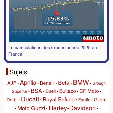
Immatriculations deux-roues année 2025 en
France
Sujets
BMW
Aprilia
Beta
AJP
Benelli
•
•
•
•
•
Brough
BSA
Bultaco
CF Moto
Buell
Superior
•
•
•
•
•
Ducati
Royal Enfield
Gilera
Derbi
Fantic
•
•
•
•
Harley-Davidson
Moto Guzzi
•
•
•