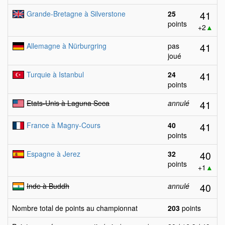
41
Grande-Bretagne à Silverstone
25
points
+2
▲
41
Allemagne à Nürburgring
pas
joué
41
Turquie à Istanbul
24
points
41
Etats-Unis à Laguna Seca
annulé
41
France à Magny-Cours
40
points
40
Espagne à Jerez
32
points
+1
▲
40
Inde à Buddh
annulé
Nombre total de points au championnat
203
points