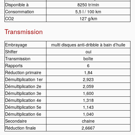
Disponible à
8250 tr/min
Consommation
5,5 l / 100 km
CO2
127 g/km
Transmission
Embrayage
multi disques anti-dribble à bain d’huile
Shifter
oui
Transmission
boîte
Rapports
6
Réduction primaire
1,84
Démultiplication 1er
2,923
Démultiplication 2e
2,059
Démultiplication 3e
1,600
Démultiplication 4e
1,318
Démultiplication 5e
1,143
Démultiplication 6e
1,040
Secondaire
chaine
Réduction finale
2,6667