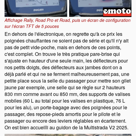
Affichage Rally, Road Pro et Road, puis un écran de configuration
sur l'écran TFT de 5 pouces
En dehors de l'électronique, on regrette qu'à ce prix les
poignées chauffantes ne soient pas de série et qu'il n'y ait
pas de petit vide-poche, mais en dehors de ces points,
c'est complet. On trouve le très pratique pare-brise qui
s'ajuste en hauteur d'une seule main, les déflecteurs pour
nos petits doigts, des déflecteurs aux jambes dont on a
déjà parlé et qui ne se ferment malheureusement pas, une
petite place sous la selle du passager pour mettre son gilet
jaune par exemple, une selle qui se règle sur 2 hauteurs
830 mm comme avant ou 850 mm, des supports de valises
mobiles (60 L au total pour les valises en plastique, 76 L
pour les alu), un porte-bagage avec des poignées pour le
passager, des repose-pieds amortis pour le pilote et le
passager ou encore des leviers réglables en écartement.
On est bien accueilli au guidon de la Multistrada V2 2025.