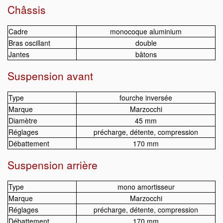
Châssis
Cadre
monocoque aluminium
Bras oscillant
double
Jantes
bâtons
Suspension avant
Type
fourche inversée
Marque
Marzocchi
Diamètre
45 mm
Réglages
précharge, détente, compression
Débattement
170 mm
Suspension arrière
Type
mono amortisseur
Marque
Marzocchi
Réglages
précharge, détente, compression
Débattement
170 mm