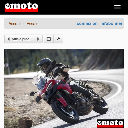
Togg
navig
connexion
m'abonner
Accueil
Essais
Article préc.