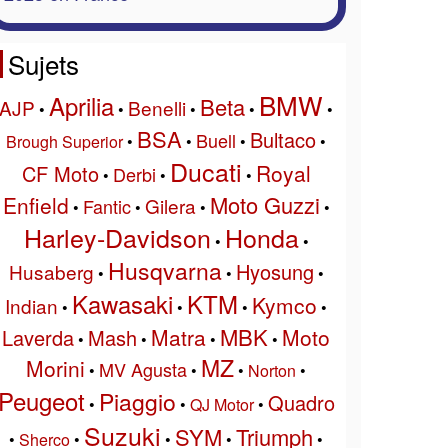
Sujets
BMW
Aprilia
Beta
AJP
Benelli
•
•
•
•
•
BSA
Bultaco
Buell
Brough Superior
•
•
•
•
Ducati
Royal
CF Moto
Derbi
•
•
•
Moto Guzzi
Enfield
Gilera
Fantic
•
•
•
•
Harley-Davidson
Honda
•
•
Husqvarna
Hyosung
Husaberg
•
•
•
Kawasaki
KTM
Kymco
Indian
•
•
•
•
MBK
Matra
Moto
Laverda
Mash
•
•
•
•
MZ
Morini
MV Agusta
•
•
•
Norton
•
Peugeot
Piaggio
Quadro
•
•
QJ Motor
•
Suzuki
SYM
Triumph
•
Sherco
•
•
•
•