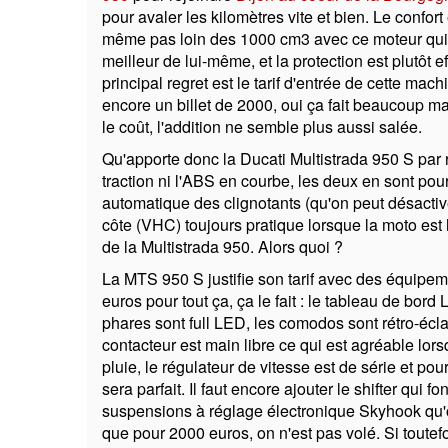
pour avaler les kilomètres vite et bien. Le confo
même pas loin des 1000 cm3 avec ce moteur qui
meilleur de lui-même, et la protection est plutôt e
principal regret est le tarif d'entrée de cette ma
encore un billet de 2000, oui ça fait beaucoup ma
le coût, l'addition ne semble plus aussi salée.
Qu'apporte donc la Ducati Multistrada 950 S par 
traction ni l'ABS en courbe, les deux en sont pou
automatique des clignotants (qu'on peut désactiv
côte (VHC) toujours pratique lorsque la moto est 
de la Multistrada 950. Alors quoi ?
La MTS 950 S justifie son tarif avec des équipe
euros pour tout ça, ça le fait : le tableau de bo
phares sont full LED, les comodos sont rétro-écla
contacteur est main libre ce qui est agréable lors
pluie, le régulateur de vitesse est de série et po
sera parfait. Il faut encore ajouter le shifter qui 
suspensions à réglage électronique Skyhook qu'o
que pour 2000 euros, on n'est pas volé. Si toutefo