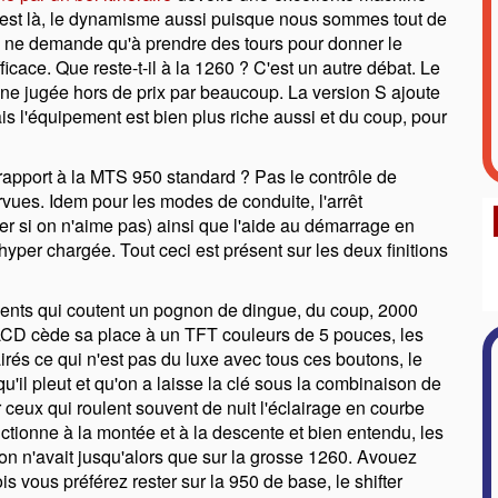
rt est là, le dynamisme aussi puisque nous sommes tout de
 ne demande qu'à prendre des tours pour donner le
fficace. Que reste-t-il à la 1260 ? C'est un autre débat. Le
chine jugée hors de prix par beaucoup. La version S ajoute
is l'équipement est bien plus riche aussi et du coup, pour
rapport à la MTS 950 standard ? Pas le contrôle de
rvues. Idem pour les modes de conduite, l'arrêt
er si on n'aime pas) ainsi que l'aide au démarrage en
hyper chargée. Tout ceci est présent sur les deux finitions
ments qui coutent un pognon de dingue, du coup, 2000
rd LCD cède sa place à un TFT couleurs de 5 pouces, les
irés ce qui n'est pas du luxe avec tous ces boutons, le
qu'il pleut et qu'on a laisse la clé sous la combinaison de
ur ceux qui roulent souvent de nuit l'éclairage en courbe
fonctionne à la montée et à la descente et bien entendu, les
n n'avait jusqu'alors que sur la grosse 1260. Avouez
is vous préférez rester sur la 950 de base, le shifter