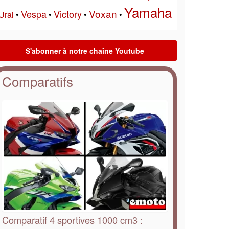
Yamaha
Voxan
Vespa
Victory
Ural
•
•
•
•
Comparatifs
Comparatif 4 sportives 1000 cm3 :