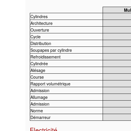
Mul
Cylindres
Architecture
Ouverture
Cycle
Distribution
Soupapes par cylindre
Refroidissement
Cylindrée
Alésage
Course
Rapport volumétrique
Admission
Allumage
Admission
Norme
Démarreur
Electricité