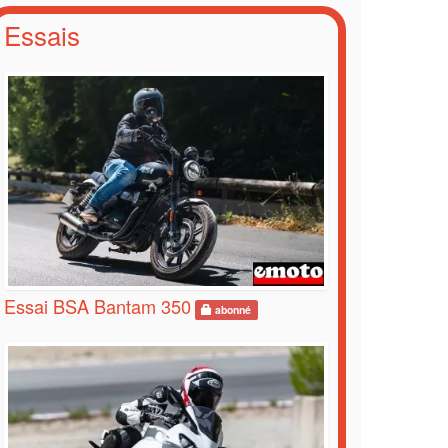
Essais
Essai BSA Bantam 350
abonné