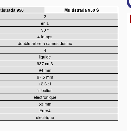
tistrada 950
Multistrada 950 S
2
en L
90 °
4 temps
double arbre à cames desmo
4
liquide
937 cm3
94 mm
67.5 mm
12.6 :1
injection
électronique
53 mm
Euro4
électrique