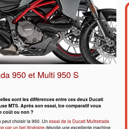
ada 950 et Multi 950 S
'elles sont les différences entre ces deux Ducati
euse MTS. Après son essai, lce comparatif vous
 le coût ou non ?
n peut choisir la 950. Un
essai de la Ducati Multistrada
 par un bel itinéraire
dévoile une excellente machine