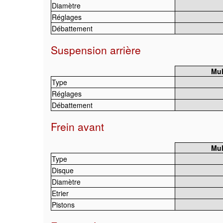
Diamètre
Réglages
Débattement
Suspension arrière
Mul
Type
Réglages
Débattement
Frein avant
Mul
Type
Disque
Diamètre
Etrier
Pistons