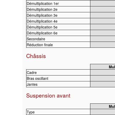
Démultiplication 1er
Démultiplication 2e
Démultiplication 3e
Démultiplication 4e
Démultiplication 5e
Démultiplication 6e
Secondaire
Réduction finale
Châssis
Mul
Cadre
Bras oscillant
Jantes
Suspension avant
Mul
Type