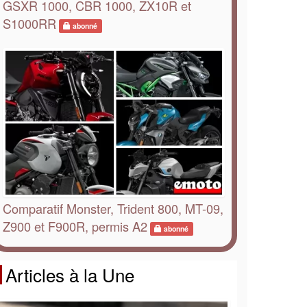
GSXR 1000, CBR 1000, ZX10R et
S1000RR
abonné
Comparatif Monster, Trident 800, MT-09,
Z900 et F900R, permis A2
abonné
Articles à la Une