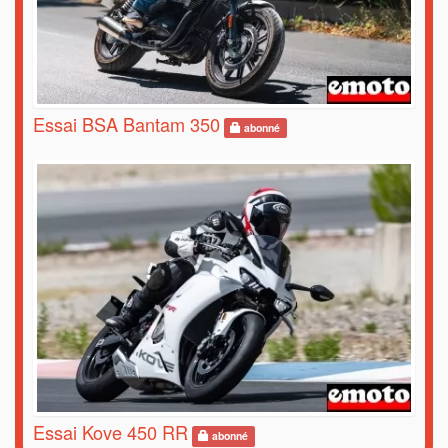
Essai BSA Bantam 350
abonné
Essai Kove 450 RR
abonné