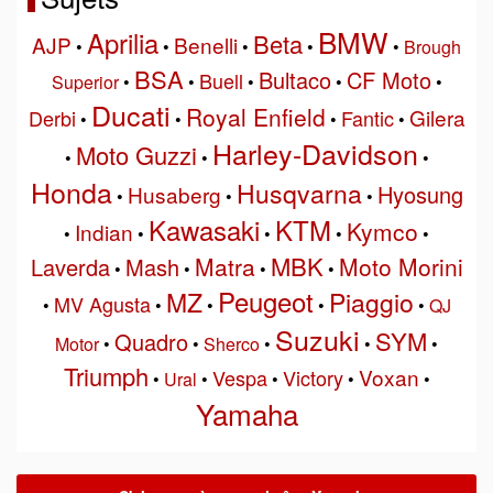
BMW
Aprilia
Beta
AJP
Benelli
•
•
•
•
•
Brough
BSA
Bultaco
CF Moto
Buell
Superior
•
•
•
•
•
Ducati
Royal Enfield
Gilera
Derbi
Fantic
•
•
•
•
Harley-Davidson
Moto Guzzi
•
•
•
Honda
Husqvarna
Hyosung
Husaberg
•
•
•
Kawasaki
KTM
Kymco
Indian
•
•
•
•
•
MBK
Matra
Moto Morini
Laverda
Mash
•
•
•
•
Peugeot
MZ
Piaggio
MV Agusta
•
•
•
•
•
QJ
Suzuki
SYM
Quadro
Motor
•
•
Sherco
•
•
•
Triumph
Voxan
Vespa
Victory
•
Ural
•
•
•
•
Yamaha