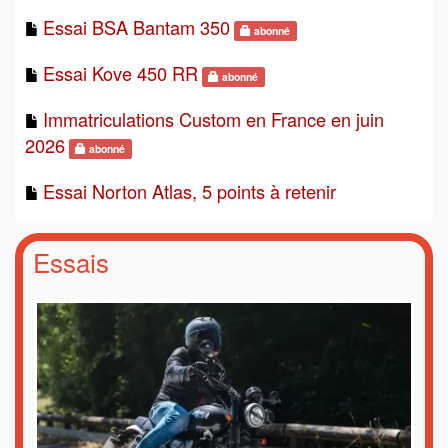
Essai BSA Bantam 350
abonné
Essai Kove 450 RR
abonné
Immatriculations Custom en France en juin
2026
abonné
Essai Norton Atlas, 5 points à retenir
Essais