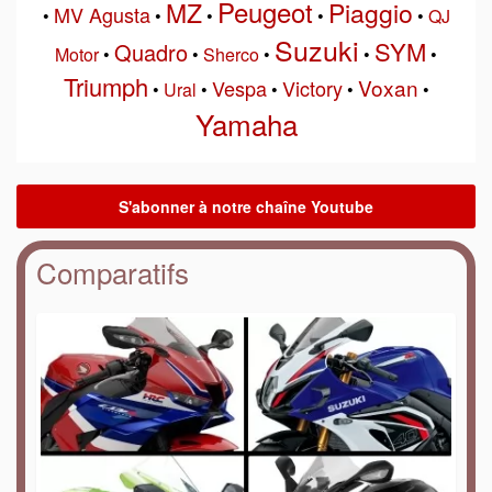
Peugeot
MZ
Piaggio
MV Agusta
•
•
•
•
•
QJ
Suzuki
SYM
Quadro
Motor
•
•
Sherco
•
•
•
Triumph
Voxan
Vespa
Victory
•
Ural
•
•
•
•
Yamaha
Comparatifs