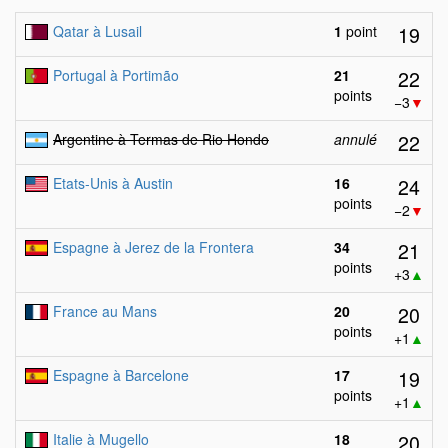
19
Qatar à Lusail
1
point
22
Portugal à Portimão
21
points
−3
▼
22
Argentine à Termas de Rio Hondo
annulé
24
Etats-Unis à Austin
16
points
−2
▼
21
Espagne à Jerez de la Frontera
34
points
+3
▲
20
France au Mans
20
points
+1
▲
19
Espagne à Barcelone
17
points
+1
▲
20
Italie à Mugello
18