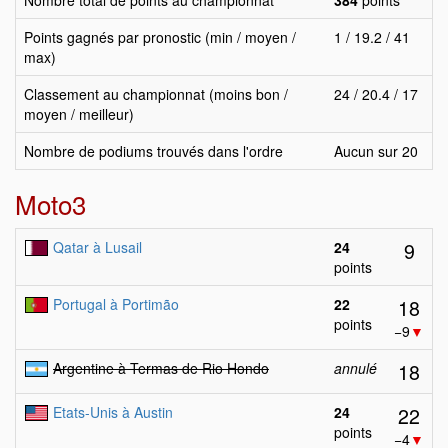
Nombre total de points au championnat
384
points
Points gagnés par pronostic (min / moyen /
1 / 19.2 / 41
max)
Classement au championnat (moins bon /
24 / 20.4 / 17
moyen / meilleur)
Nombre de podiums trouvés dans l'ordre
Aucun sur 20
Moto3
9
Qatar à Lusail
24
points
18
Portugal à Portimão
22
points
−9
▼
18
Argentine à Termas de Rio Hondo
annulé
22
Etats-Unis à Austin
24
points
−4
▼