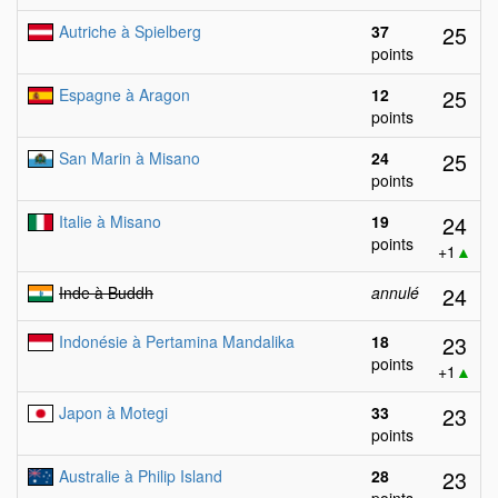
25
Autriche à Spielberg
37
points
25
Espagne à Aragon
12
points
25
San Marin à Misano
24
points
24
Italie à Misano
19
points
+1
▲
24
Inde à Buddh
annulé
23
Indonésie à Pertamina Mandalika
18
points
+1
▲
23
Japon à Motegi
33
points
23
Australie à Philip Island
28