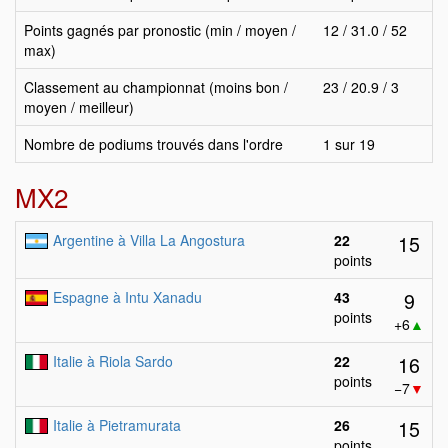
Points gagnés par pronostic (min / moyen /
12 / 31.0 / 52
max)
Classement au championnat (moins bon /
23 / 20.9 / 3
moyen / meilleur)
Nombre de podiums trouvés dans l'ordre
1 sur 19
MX2
15
Argentine à Villa La Angostura
22
points
9
Espagne à Intu Xanadu
43
points
+6
▲
16
Italie à Riola Sardo
22
points
−7
▼
15
Italie à Pietramurata
26
points