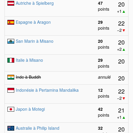
20
Autriche à Spielberg
47
points
+1
▲
22
Espagne à Aragon
29
points
−2
▼
20
San Marin à Misano
20
points
+2
▲
20
Italie à Misano
29
points
20
Inde à Buddh
annulé
22
Indonésie à Pertamina Mandalika
12
points
−2
▼
21
Japon à Motegi
42
points
+1
▲
20
Australie à Philip Island
32