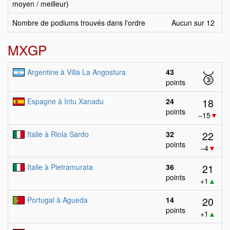
moyen / meilleur)
Nombre de podiums trouvés dans l'ordre
Aucun sur 12
MXGP
Argentine à Villa La Angostura
43
🥉
points
18
Espagne à Intu Xanadu
24
points
−15
▼
22
Italie à Riola Sardo
32
points
−4
▼
21
Italie à Pietramurata
36
points
+1
▲
20
Portugal à Agueda
14
points
+1
▲