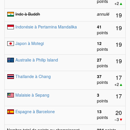
points
+2
▲
19
Inde à Buddh
annulé
19
Indonésie à Pertamina Mandalika
41
points
19
Japon à Motegi
12
points
19
Australie à Philip Island
27
points
17
Thaïlande à Chang
37
points
+2
▲
17
Malaisie à Sepang
3
points
20
Espagne à Barcelone
13
points
−3
▼