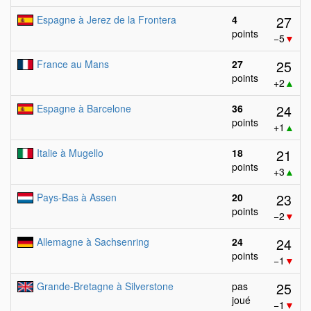
27
Espagne à Jerez de la Frontera
4
points
−5
▼
25
France au Mans
27
points
+2
▲
24
Espagne à Barcelone
36
points
+1
▲
21
Italie à Mugello
18
points
+3
▲
23
Pays-Bas à Assen
20
points
−2
▼
24
Allemagne à Sachsenring
24
points
−1
▼
25
Grande-Bretagne à Silverstone
pas
joué
−1
▼