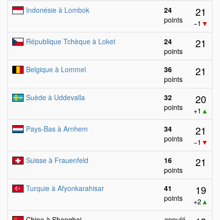
21
Indonésie à Lombok
24
points
−1
▼
21
République Tchèque à Loket
24
points
21
Belgique à Lommel
36
points
20
Suède à Uddevalla
32
points
+1
▲
21
Pays-Bas à Arnhem
34
points
−1
▼
21
Suisse à Frauenfeld
16
points
19
Turquie à Afyonkarahisar
41
points
+2
▲
Chine à Shanghai
annulé