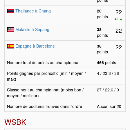
points
22
Thaïlande à Chang
20
points
+1
▲
22
Malaisie à Sepang
38
points
22
Espagne à Barcelone
38
points
Nombre total de points au championnat
466
points
Points gagnés par pronostic (min / moyen /
4 / 23.3 / 38
max)
Classement au championnat (moins bon /
27 / 22.6 / 9
moyen / meilleur)
Nombre de podiums trouvés dans l'ordre
Aucun sur 20
WSBK