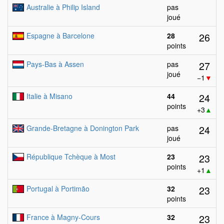
Australie à Philip Island
pas
joué
26
Espagne à Barcelone
28
points
27
Pays-Bas à Assen
pas
joué
−1
▼
24
Italie à Misano
44
points
+3
▲
24
Grande-Bretagne à Donington Park
pas
joué
23
République Tchèque à Most
23
points
+1
▲
23
Portugal à Portimão
32
points
23
France à Magny-Cours
32