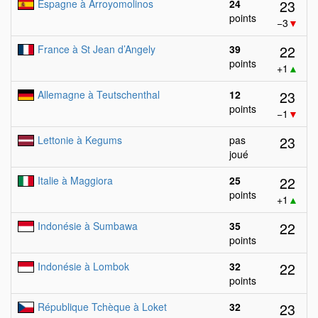
23
Espagne à Arroyomolinos
24
points
−3
▼
22
France à St Jean d’Angely
39
points
+1
▲
23
Allemagne à Teutschenthal
12
points
−1
▼
23
Lettonie à Kegums
pas
joué
22
Italie à Maggiora
25
points
+1
▲
22
Indonésie à Sumbawa
35
points
22
Indonésie à Lombok
32
points
23
République Tchèque à Loket
32