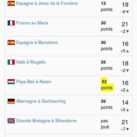
19
Espagne à Jerez de la Frontera
13
points
−6
▼
21
France au Mans
30
points
−2
▼
16
Espagne à Barcelone
30
points
+5
▲
18
Italie à Mugello
26
points
−2
▼
16
Pays-Bas à Assen
52
points
+2
▲
14
Allemagne à Sachsenring
26
points
+2
▲
21
Grande-Bretagne à Silverstone
pas
joué
−7
▼