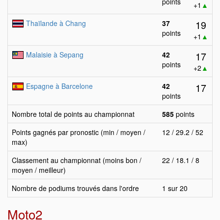
points
+1
▲
19
Thaïlande à Chang
37
points
+1
▲
17
Malaisie à Sepang
42
points
+2
▲
17
Espagne à Barcelone
42
points
Nombre total de points au championnat
585
points
Points gagnés par pronostic (min / moyen /
12 / 29.2 / 52
max)
Classement au championnat (moins bon /
22 / 18.1 / 8
moyen / meilleur)
Nombre de podiums trouvés dans l'ordre
1 sur 20
Moto2