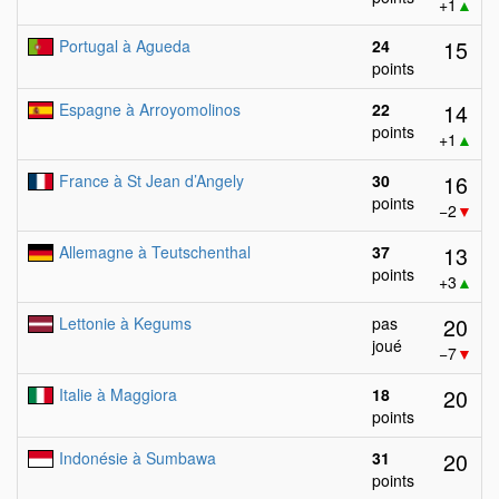
+1
▲
15
Portugal à Agueda
24
points
14
Espagne à Arroyomolinos
22
points
+1
▲
16
France à St Jean d’Angely
30
points
−2
▼
13
Allemagne à Teutschenthal
37
points
+3
▲
20
Lettonie à Kegums
pas
joué
−7
▼
20
Italie à Maggiora
18
points
20
Indonésie à Sumbawa
31
points