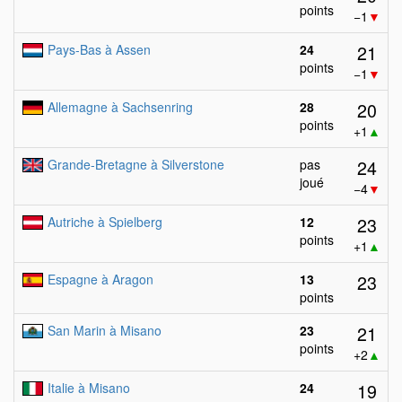
points
−1
▼
21
Pays-Bas à Assen
24
points
−1
▼
20
Allemagne à Sachsenring
28
points
+1
▲
24
Grande-Bretagne à Silverstone
pas
joué
−4
▼
23
Autriche à Spielberg
12
points
+1
▲
23
Espagne à Aragon
13
points
21
San Marin à Misano
23
points
+2
▲
19
Italie à Misano
24