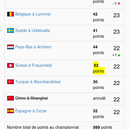
points
−1
▼
23
Belgique à Lommel
42
points
23
Suède à Uddevalla
41
points
22
Pays-Bas à Arnhem
44
points
+1
▲
22
Suisse à Frauenfeld
52
points
22
Turquie à Afyonkarahisar
30
points
22
Chine à Shanghai
annulé
22
Espagne à Cozar
32
points
Nombre total de points au championnat
589
points