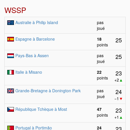
WSSP
Australie à Philip Island
pas
joué
25
Espagne à Barcelone
18
points
25
Pays-Bas à Assen
pas
joué
23
Italie à Misano
22
points
+2
▲
24
Grande-Bretagne à Donington Park
pas
joué
−1
▼
23
République Tchèque à Most
47
points
+1
▲
23
Portugal à Portimão
24