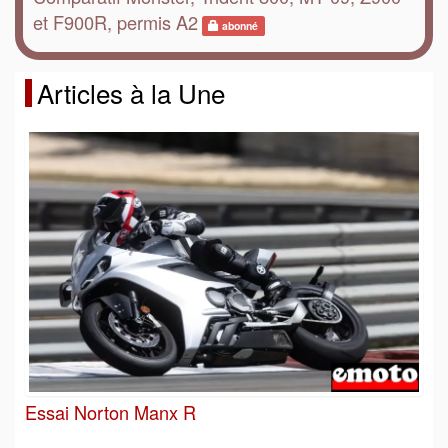
et F900R, permis A2
abonné
Articles à la Une
Essai Norton Manx R