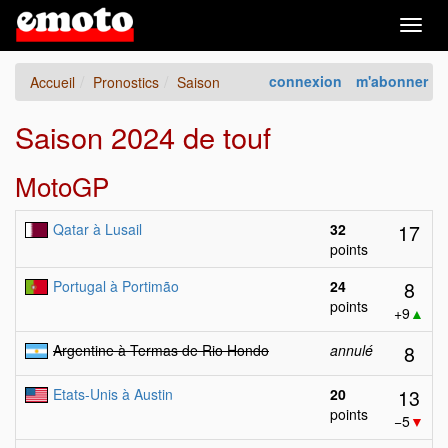
Togg
navig
connexion
m'abonner
Accueil
Pronostics
Saison
Saison 2024 de touf
MotoGP
17
Qatar à Lusail
32
points
8
Portugal à Portimão
24
points
+9
▲
8
Argentine à Termas de Rio Hondo
annulé
13
Etats-Unis à Austin
20
points
−5
▼