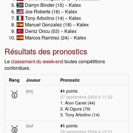
Darryn Binder (15) − Kalex
Joe Roberts (16) − Kalex
Tony Arbolino (14) − Kalex
Manuel Gonzalez (18) − Kalex
Deniz Oncu (53) − Kalex
Marcos Ramirez (24) − Kalex
Résultats des pronostics
Le
classement du week-end
toutes compétitions
confondues.
Rang
Joueur
Pronostic
🥇
jenj
41
points
27 septembre 2024 à 11:22
1. Aron Canet (44)
2. Ai Ogura (79)
3. Tony Arbolino (14)
🥈
touf
41
points
28 septembre 2024 à 15:31