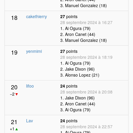
3. Manuel Gonzalez (18)
18
cakethierry
27
points
28 septembre 2024 à 16:27
1. Ai Ogura (79)
2. Aron Canet (44)
3. Manuel Gonzalez (18)
19
yenmimi
27
points
28 septembre 2024 à 18:19
1. Ai Ogura (79)
2. Jake Dixon (96)
3. Alonso Lopez (21)
20
lifoo
24
points
28 septembre 2024 à 20:08
−2
▼
1. Jake Dixon (96)
2. Aron Canet (44)
3. Ai Ogura (79)
21
Lav
24
points
28 septembre 2024 à 22:57
+1
▲
1. Ai Ogura (79)