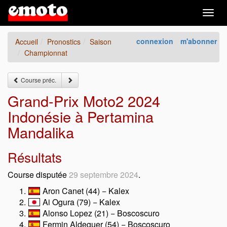
Togg
navig
connexion
m'abonner
Accueil
Pronostics
Saison
Championnat
Course préc.
Grand-Prix Moto2 2024
Indonésie à Pertamina
Mandalika
Résultats
Course disputée
29 septembre 2024
.
Aron Canet (44) − Kalex
Ai Ogura (79) − Kalex
Alonso Lopez (21) − Boscoscuro
Fermin Aldeguer (54) − Boscoscuro