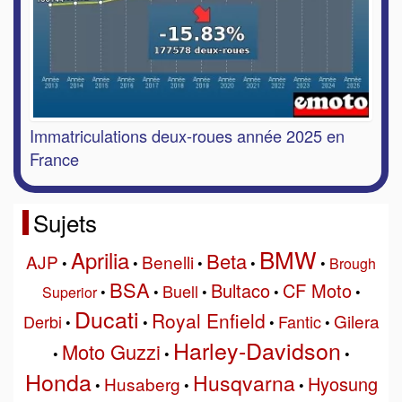
Immatriculations deux-roues année 2025 en
France
Sujets
BMW
Aprilia
Beta
AJP
Benelli
•
•
•
•
•
Brough
BSA
Bultaco
CF Moto
Buell
Superior
•
•
•
•
•
Ducati
Royal Enfield
Gilera
Derbi
Fantic
•
•
•
•
Harley-Davidson
Moto Guzzi
•
•
•
Honda
Husqvarna
Hyosung
Husaberg
•
•
•