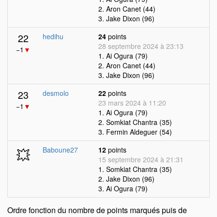
2. Aron Canet (44)
3. Jake Dixon (96)
22
hedihu
24
points
28 septembre 2024 à 23:13
−1
▼
1. Ai Ogura (79)
2. Aron Canet (44)
3. Jake Dixon (96)
23
desmolo
22
points
23 mars 2024 à 11:20
−1
▼
1. Ai Ogura (79)
2. Somkiat Chantra (35)
3. Fermin Aldeguer (54)
💥
Baboune27
12
points
15 septembre 2024 à 21:31
1. Somkiat Chantra (35)
2. Jake Dixon (96)
3. Ai Ogura (79)
Ordre fonction du nombre de points marqués puis de