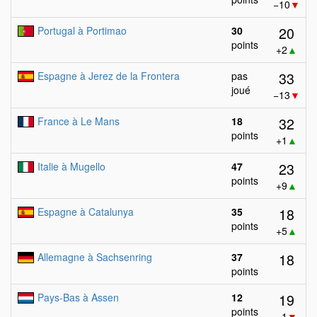
−10
▼
20
Portugal à Portimao
30
points
+2
▲
33
Espagne à Jerez de la Frontera
pas
joué
−13
▼
32
France à Le Mans
18
points
+1
▲
23
Italie à Mugello
47
points
+9
▲
18
Espagne à Catalunya
35
points
+5
▲
18
Allemagne à Sachsenring
37
points
19
Pays-Bas à Assen
12
points
−1
▼