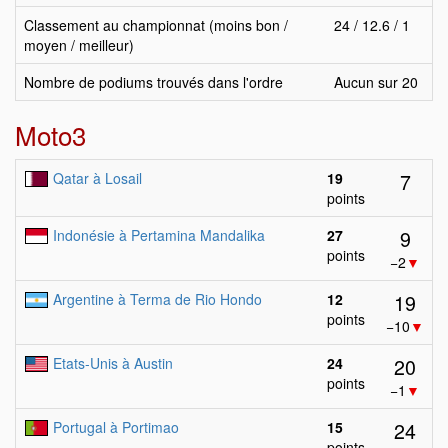
Classement au championnat (moins bon /
24 / 12.6 / 1
moyen / meilleur)
Nombre de podiums trouvés dans l'ordre
Aucun sur 20
Moto3
7
Qatar à Losail
19
points
9
Indonésie à Pertamina Mandalika
27
points
−2
▼
19
Argentine à Terma de Rio Hondo
12
points
−10
▼
20
Etats-Unis à Austin
24
points
−1
▼
24
Portugal à Portimao
15
points