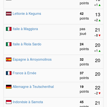
points
+1
▲
13
Lettonie à Kegums
42
points
+2
▲
21
Italie à Maggiora
pas
joué
−8
▼
20
Italie à Riola Sardo
24
points
+1
▲
20
Espagne à Arroyomolinos
32
points
20
France à Ernée
37
points
22
Allemagne à Teutschenthal
19
points
−2
▼
21
Indonésie à Samota
45
points