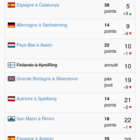
5
Espagne à Catalunya
38
points
+3
▲
9
Allemagne à Sachsenring
14
points
−4
▼
10
Pays-Bas à Assen
22
points
−1
▼
10
Finlande à KymiRing
annulé
19
Grande Bretagne à Silverstone
pas
joué
−9
▼
21
Autriche à Spielberg
14
points
−2
▼
22
San Marin à Rimini
18
points
−1
▼
23
Espagne à Aragón
25