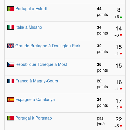
8
Portugal à Estoril
44
points
+6
▲
14
Italie à Misano
34
points
−6
▼
15
Grande Bretagne à Donington Park
32
points
−1
▼
15
République Tchèque à Most
36
points
16
France à Magny-Cours
20
points
−1
▼
17
Espagne à Catalunya
34
points
−1
▼
22
Portugal à Portimao
pas
joué
−5
▼