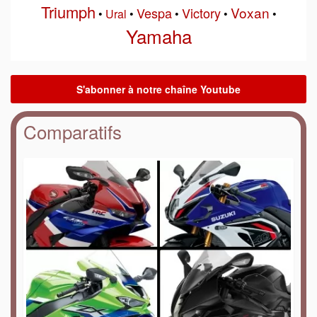
Triumph
Voxan
Vespa
Victory
•
Ural
•
•
•
•
Yamaha
Comparatifs