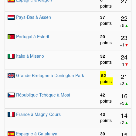
27
points
22
Pays-Bas à Assen
37
points
+5
▲
23
Portugal à Estoril
20
points
−1
▼
24
Italie à Misano
32
points
−1
▼
21
Grande Bretagne à Donington Park
52
points
+3
▲
16
République Tchèque à Most
42
points
+5
▲
14
France à Magny-Cours
43
points
+2
▲
15
Espagne à Catalunya
30