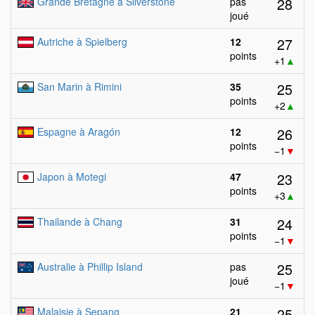
28
Grande Bretagne à Silverstone
pas
joué
27
Autriche à Spielberg
12
points
+1
▲
25
San Marin à Rimini
35
points
+2
▲
26
Espagne à Aragón
12
points
−1
▼
23
Japon à Motegi
47
points
+3
▲
24
Thailande à Chang
31
points
−1
▼
25
Australie à Phillip Island
pas
joué
−1
▼
25
Malaisie à Sepang
21