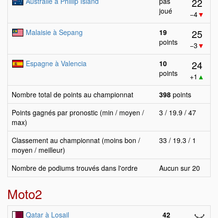
22
Australie à Phillip Island
pas
joué
−4
▼
25
Malaisie à Sepang
19
points
−3
▼
24
Espagne à Valencia
10
points
+1
▲
Nombre total de points au championnat
398
points
Points gagnés par pronostic (min / moyen /
3 / 19.9 / 47
max)
Classement au championnat (moins bon /
33 / 19.3 / 1
moyen / meilleur)
Nombre de podiums trouvés dans l'ordre
Aucun sur 20
Moto2
Qatar à Losail
42