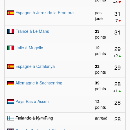
−4
▼
31
Espagne à Jerez de la Frontera
pas
joué
−7
▼
31
France à Le Mans
23
points
29
Italie à Mugello
12
points
+2
▲
29
Espagne à Catalunya
22
points
28
Allemagne à Sachsenring
39
points
+1
▲
28
Pays-Bas à Assen
12
points
28
Finlande à KymiRing
annulé