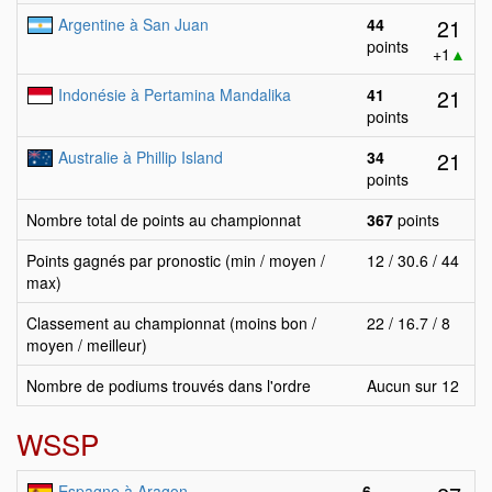
21
Argentine à San Juan
44
points
+1
▲
21
Indonésie à Pertamina Mandalika
41
points
21
Australie à Phillip Island
34
points
Nombre total de points au championnat
367
points
Points gagnés par pronostic (min / moyen /
12 / 30.6 / 44
max)
Classement au championnat (moins bon /
22 / 16.7 / 8
moyen / meilleur)
Nombre de podiums trouvés dans l'ordre
Aucun sur 12
WSSP
Espagne à Aragon
6