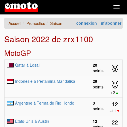
Togg
navig
connexion
m'abonner
Accueil
Pronostics
Saison
Saison 2022 de zrx1100
MotoGP
Qatar à Losail
20
🥉
points
Indonésie à Pertamina Mandalika
29
🥇
points
+2
▲
12
Argentine à Terma de Rio Hondo
3
points
−11
▼
22
Etats-Unis à Austin
12
points