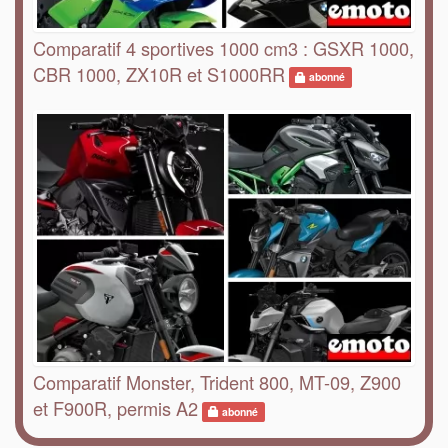
Comparatif 4 sportives 1000 cm3 : GSXR 1000,
CBR 1000, ZX10R et S1000RR
abonné
Comparatif Monster, Trident 800, MT-09, Z900
et F900R, permis A2
abonné