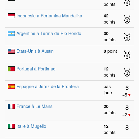
🥇
points
Indonésie à Pertamina Mandalika
42
🥇
points
Argentine à Terma de Rio Hondo
30
🥇
points
Etats-Unis à Austin
0
point
🥇
Portugal à Portimao
12
🥇
points
6
Espagne à Jerez de la Frontera
pas
joué
−5
▼
8
France à Le Mans
20
points
−2
▼
8
Italie à Mugello
12
points