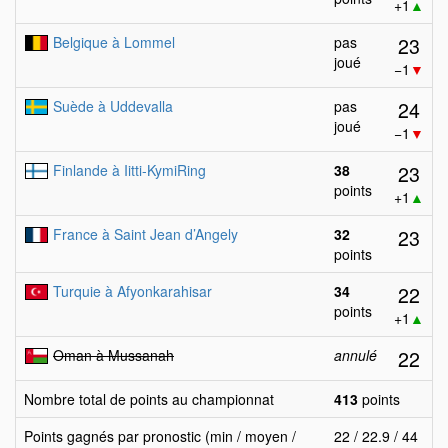
+1
▲
23
Belgique à Lommel
pas
joué
−1
▼
24
Suède à Uddevalla
pas
joué
−1
▼
23
Finlande à Iitti-KymiRing
38
points
+1
▲
23
France à Saint Jean d’Angely
32
points
22
Turquie à Afyonkarahisar
34
points
+1
▲
22
Oman à Mussanah
annulé
Nombre total de points au championnat
413
points
Points gagnés par pronostic (min / moyen /
22 / 22.9 / 44