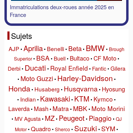
Immatriculations deux-roues année 2025 en
France
Sujets
BMW
Aprilia
Beta
AJP
Benelli
•
•
•
•
•
Brough
BSA
Bultaco
CF Moto
Buell
Superior
•
•
•
•
•
Ducati
Royal Enfield
Gilera
Derbi
Fantic
•
•
•
•
Harley-Davidson
Moto Guzzi
•
•
•
Honda
Husqvarna
Hyosung
Husaberg
•
•
•
Kawasaki
KTM
Kymco
Indian
•
•
•
•
•
MBK
Matra
Moto Morini
Laverda
Mash
•
•
•
•
Peugeot
MZ
Piaggio
MV Agusta
•
•
•
•
•
QJ
Suzuki
SYM
Quadro
Motor
•
•
Sherco
•
•
•