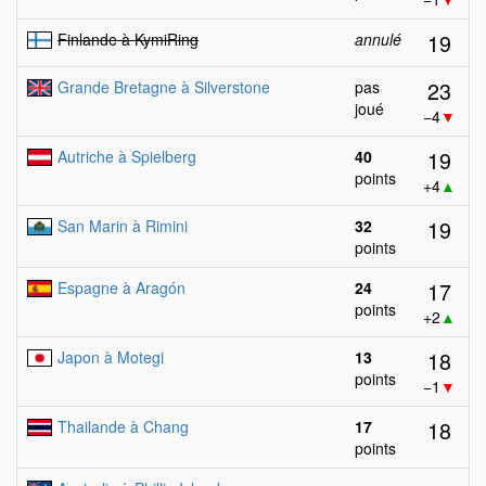
19
Finlande à KymiRing
annulé
23
Grande Bretagne à Silverstone
pas
joué
−4
▼
19
Autriche à Spielberg
40
points
+4
▲
19
San Marin à Rimini
32
points
17
Espagne à Aragón
24
points
+2
▲
18
Japon à Motegi
13
points
−1
▼
18
Thailande à Chang
17
points