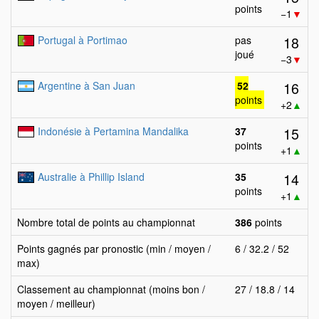
points
−1
▼
18
Portugal à Portimao
pas
joué
−3
▼
16
Argentine à San Juan
52
points
+2
▲
15
Indonésie à Pertamina Mandalika
37
points
+1
▲
14
Australie à Phillip Island
35
points
+1
▲
Nombre total de points au championnat
386
points
Points gagnés par pronostic (min / moyen /
6 / 32.2 / 52
max)
Classement au championnat (moins bon /
27 / 18.8 / 14
moyen / meilleur)