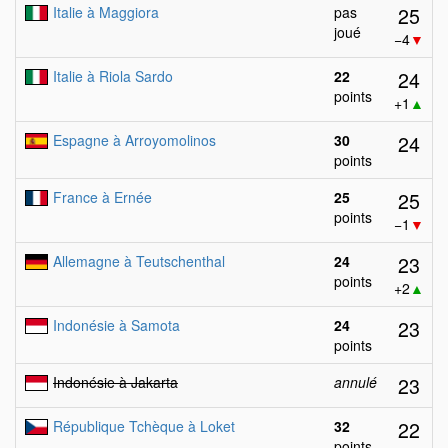
25
Italie à Maggiora
pas
joué
−4
▼
24
Italie à Riola Sardo
22
points
+1
▲
24
Espagne à Arroyomolinos
30
points
25
France à Ernée
25
points
−1
▼
23
Allemagne à Teutschenthal
24
points
+2
▲
23
Indonésie à Samota
24
points
23
Indonésie à Jakarta
annulé
22
République Tchèque à Loket
32
points