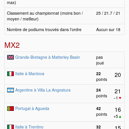
max)
Classement au championnat (moins bon /
25 / 21.7 / 21
moyen / meilleur)
Nombre de podiums trouvés dans l'ordre
Aucun sur 18
MX2
Grande-Bretagne à Matterley Basin
pas
joué
20
Italie à Mantova
22
points
21
Argentine à Villa La Angostura
24
points
−1
▼
16
Portugal à Agueda
42
points
+5
▲
15
Italie à Trentino
32