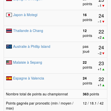
points
−1
▼
24
Japon à Motegi
16
points
−1
▼
22
Thailande à Chang
12
points
+2
▲
24
Australie à Phillip Island
pas
joué
−2
▼
23
Malaisie à Sepang
22
points
+1
▲
22
Espagne à Valencia
24
points
+1
▲
Nombre total de points au championnat
363
points
Points gagnés par pronostic (min / moyen /
12 / 18.1 / 42
max)