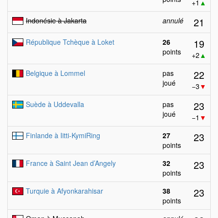
+1
▲
21
Indonésie à Jakarta
annulé
19
République Tchèque à Loket
26
points
+2
▲
22
Belgique à Lommel
pas
joué
−3
▼
23
Suède à Uddevalla
pas
joué
−1
▼
23
Finlande à Iitti-KymiRing
27
points
23
France à Saint Jean d’Angely
32
points
23
Turquie à Afyonkarahisar
38
points